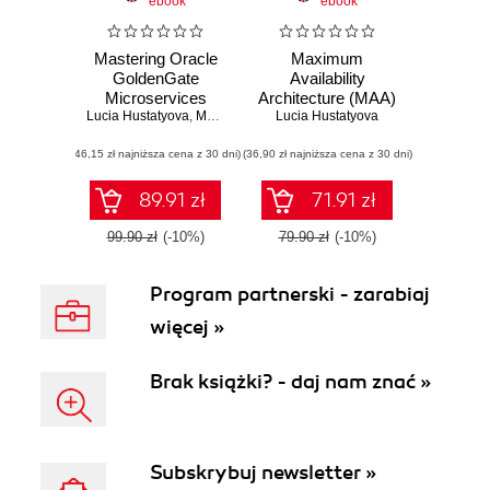
ebook
ebook
Mastering Oracle
Maximum
GoldenGate
Availability
Microservices
Architecture (MAA)
Lucia Hustatyova
,
Mariami Kupatadze
Lucia Hustatyova
with Oracle
GoldenGate
(46,15 zł najniższa cena z 30 dni)
(36,90 zł najniższa cena z 30 dni)
MicroServices in
HUB Architecture
89.91 zł
71.91 zł
99.90 zł
(-10%)
79.90 zł
(-10%)
Program partnerski - zarabiaj
więcej »
Brak książki? - daj nam znać »
Subskrybuj newsletter »