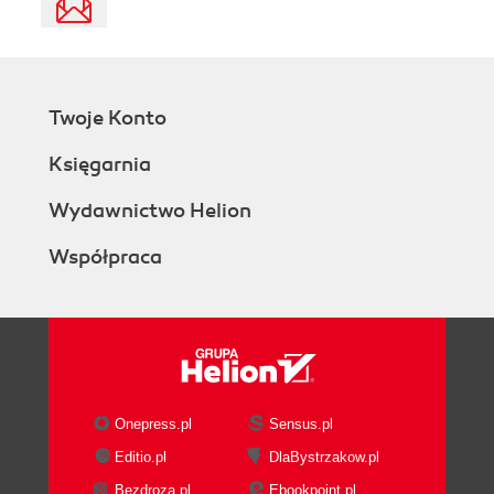
Twoje Konto
Księgarnia
Wydawnictwo Helion
Współpraca
Onepress.pl
Sensus.pl
Editio.pl
DlaBystrzakow.pl
Bezdroza.pl
Ebookpoint.pl