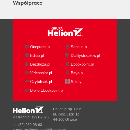
Współpraca
Onepress.pl
Sensus.pl
Editio.pl
DlaBystrzakow.pl
Bezdroza.pl
Ebookpoint.pl
Videopoint.pl
Beya.pl
Czytalisek.pl
Sploty
Biblio.Ebookpoint.pl
Helion.pl sp. z o.o.
ul. Kościuszki 1c
© Helion.pl 1991-2026
44-100 Gliwice
tel. (32) 230-98-63
e-mail:
[wyświetl email]@helion.pl