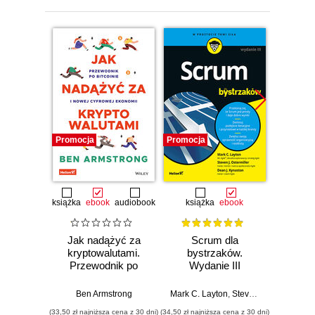
Promocja
Promocja
Promocj
książka
ebook
audiobook
książka
ebook
ksią
Jak nadążyć za
Scrum dla
Anali
kryptowalutami.
bystrzaków.
Prze
Przewodnik po
Wydanie III
data
Bitcoinie i nowej
sta
cyfrowej ekonomii
u
Ben Armstrong
Mark C. Layton
,
Steven J. Ostermiller
Alex J. 
,
mas
(33,50 zł najniższa cena z 30 dni)
(34,50 zł najniższa cena z 30 dni)
(34,50 zł naj