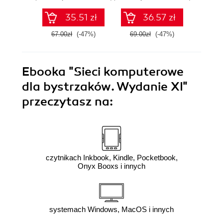
35.51 zł
36.57 zł
67.00zł
(-47%)
69.00zł
(-47%)
69.0
Ebooka
"Sieci komputerowe
dla bystrzaków. Wydanie XI"
przeczytasz na:
czytnikach Inkbook, Kindle, Pocketbook,
Onyx Booxs i innych
systemach Windows, MacOS i innych