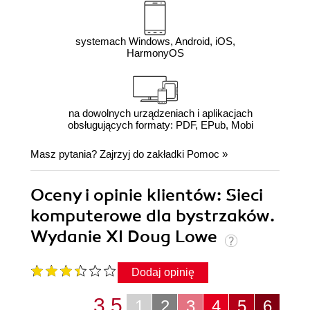
systemach Windows, Android, iOS,
HarmonyOS
na dowolnych urządzeniach i aplikacjach
obsługujących formaty: PDF, EPub, Mobi
Masz pytania? Zajrzyj do zakładki
Pomoc
»
Oceny i opinie klientów: Sieci
komputerowe dla bystrzaków.
Wydanie XI Doug Lowe
Dodaj opinię
3.5
1
2
3
4
5
6