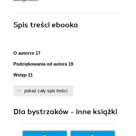
Spis treści
ebooka
O autorze 17
Podziękowania od autora 19
Wstęp 21
O książce 22
pokaż cały spis treści
Niezbyt rozsądne założenia 23
Ikony użyte w tej książce 23
Od czego zacząć? 24
Dla bystrzaków - inne książki
CZĘŚĆ I: PIERWSZE KROKI W ŚWIECIE SIECI
KOMPUTEROWYCH 25