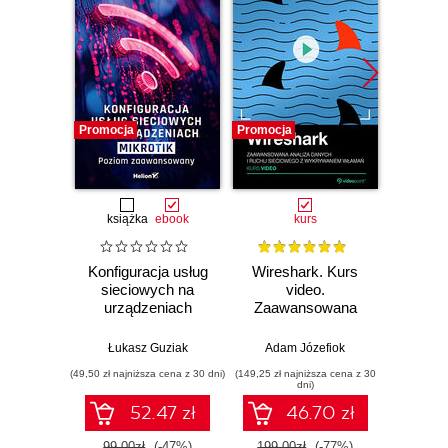
Promocja
Promocja
Promocj
książka
ebook
kurs
Konfiguracja usług
Wireshark. Kurs
Zostań
sieciowych na
video.
sieci.
urządzeniach
Zaawansowana
100
MikroTik. Poziom
analiza danych i
pr
zaawansowany
ruchu sieciowego z
si
Łukasz Guziak
Adam Józefiok
Adam
wykrywaniem
(49,50 zł najniższa cena z 30 dni)
(149,25 zł najniższa cena z 30
(126,75 zł 
włamań
dni)
52.47 zł
46.70 zł
99.00zł
(-47%)
199.00zł
(-77%)
169.0