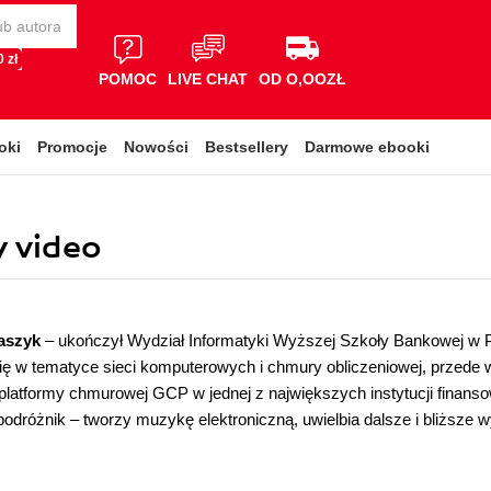
 zł
POMOC
LIVE CHAT
OD O,OOZŁ
oki
Promocje
Nowości
Bestsellery
Darmowe ebooki
y video
aszyk
– ukończył Wydział Informatyki Wyższej Szkoły Bankowej w Po
się w tematyce sieci komputerowych i chmury obliczeniowej, przede
 platformy chmurowej GCP w jednej z największych instytucji finan
podróżnik – tworzy muzykę elektroniczną, uwielbia dalsze i bliższe