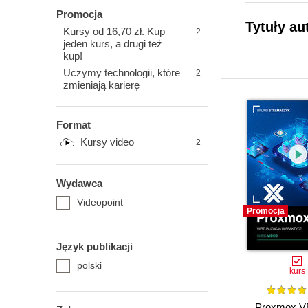
Promocja
Tytuły au
Kursy od 16,70 zł. Kup
2
jeden kurs, a drugi też
kup!
Uczymy technologii, które
2
zmieniają karierę
Format
Kursy video
2
Wydawca
Videopoint
Promocja
Język publikacji
polski
kurs
Proxmox VE