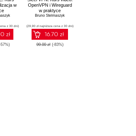
lizacja w
OpenVPN i Wireguard
ce
w praktyce
maszyk
Bruno Stelmaszyk
cena z 30 dni)
(29,90 zł najniższa cena z 30 dni)
0 zł
16.70 zł
(-57%)
99.00 zł
(-83%)