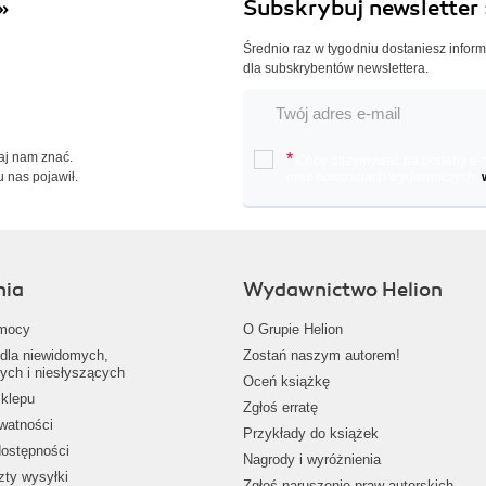
»
Subskrybuj newsletter 
Średnio raz w tygodniu dostaniesz infor
dla subskrybentów newslettera.
Daj nam znać.
*
Chcę otrzymywać na podany e-ma
u nas pojawił.
oraz nowościach wydawniczych.
nia
Wydawnictwo Helion
mocy
O Grupie Helion
dla niewidomych,
Zostań naszym autorem!
ych i niesłyszących
Oceń książkę
klepu
Zgłoś erratę
ywatności
Przykłady do książek
dostępności
Nagrody i wyróżnienia
zty wysyłki
Zgłoś naruszenie praw autorskich