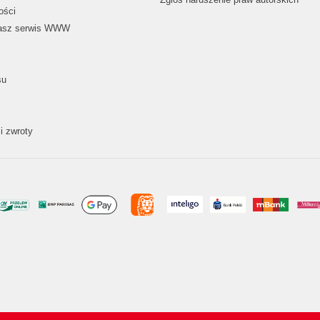
ości
nasz serwis WWW
su
i zwroty