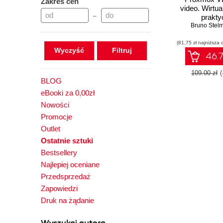
Zakres cen
video. Wirtua
–
prakty
Bruno Stel
(81,75 zł najniższa 
Wyczyść
46.7
109.00 zł
BLOG
eBooki za 0,00zł
Nowości
Promocje
Outlet
Ostatnie sztuki
Bestsellery
Najlepiej oceniane
Przedsprzedaż
Zapowiedzi
Druk na żądanie