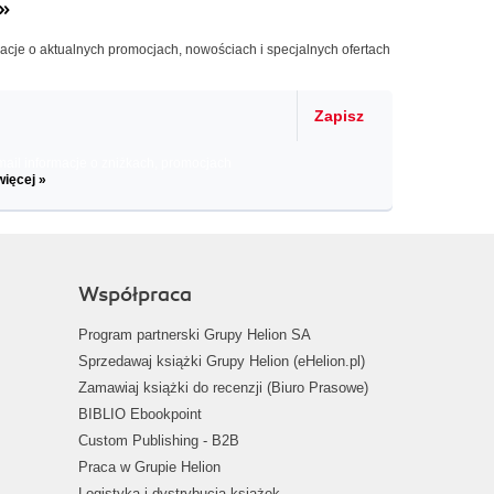
»
macje o aktualnych promocjach, nowościach i specjalnych ofertach
Zapisz
il informacje o zniżkach, promocjach
więcej »
Współpraca
Program partnerski Grupy Helion SA
Sprzedawaj książki Grupy Helion (eHelion.pl)
Zamawiaj książki do recenzji (Biuro Prasowe)
BIBLIO Ebookpoint
Custom Publishing - B2B
Praca w Grupie Helion
Logistyka i dystrybucja książek