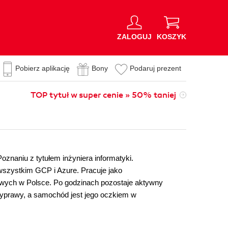
ZALOGUJ
KOSZYK
Pobierz aplikację
Bony
Podaruj prezent
TOP tytuł w super cenie » 50% taniej
znaniu z tytułem inżyniera informatyki.
 wszystkim GCP i Azure. Pracuje jako
sowych w Polsce. Po godzinach pozostaje aktywny
 wyprawy, a samochód jest jego oczkiem w