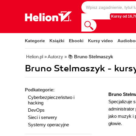
Kursy od 16,70
Kategorie
Książki
Ebooki
Kursy video
Audiobo
Helion.pl
» Autorzy
» 📚
Bruno Stelmaszyk
Bruno Stelmaszyk - kurs
Podkategorie:
Bruno Stelm
Cyberbezpieczeństwo i
Specjalizuje 
hacking
administrator
DevOps
jako muzyk i 
Sieci i serwery
głowie.
Systemy operacyjne