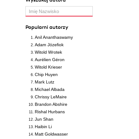
Wyszukaj autora
Popularni autorzy
Anil Ananthaswamy
Adam Józefiok
Witold Wrotek
Aurélien Géron
Witold Krieser
Chip Huyen
Mark Lutz
Michael Albada
Chrissy LeMaire
Brandon Abshire
Rishal Hurbans
Jun Shan
Haibin Li
Matt Goldwasser