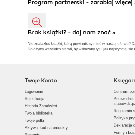
Program partnerski - zarabiaj więcej 
Brak książki? - daj nam znać »
Nie znalazłeś książki, którą powinniśmy mieć w naszej ofercie? 
Dołożymy wszelkich starań, by wskazany tytuł jak najszybciej się 
Twoje Konto
Księgar
Logowanie
Centrum po
Rejestracja
Przewodnik 
słabowidząc
Historia Zamówień
Regulamin s
Twoja biblioteka
Polityka pr
Twoje półki
Deklaracja 
Aktywuj kod na produkty
Formy i kos
Prezenty