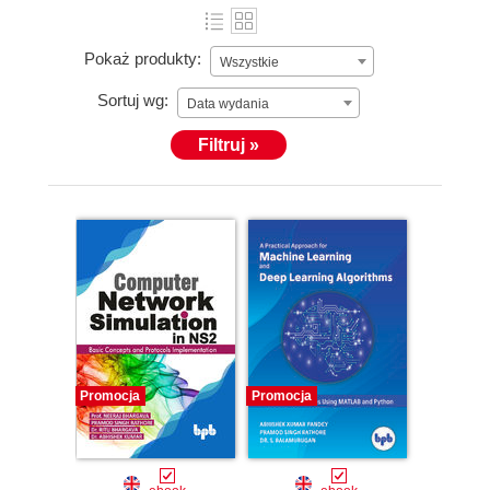
Pokaż produkty:
Wszystkie
Sortuj wg:
Data wydania
Filtruj »
Promocja
Promocja