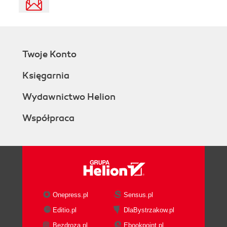
Twoje Konto
Księgarnia
Wydawnictwo Helion
Współpraca
Onepress.pl
Sensus.pl
Editio.pl
DlaBystrzakow.pl
Bezdroza.pl
Ebookpoint.pl