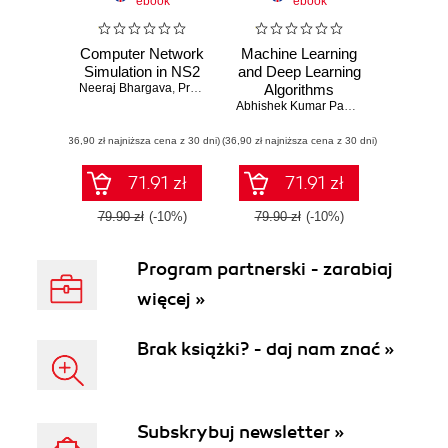
ebook
ebook
Computer Network
Machine Learning
Simulation in NS2
and Deep Learning
Neeraj Bhargava
,
Pramod Singh Rathore
Algorithms
,
Dr. Ritu Bhargava
,
Dr. Ab
Abhishek Kumar Pandey
,
Pramod Sing
(36,90 zł najniższa cena z 30 dni)
(36,90 zł najniższa cena z 30 dni)
71.91 zł
71.91 zł
79.90 zł
(-10%)
79.90 zł
(-10%)
Program partnerski - zarabiaj
więcej »
Brak książki? - daj nam znać »
Subskrybuj newsletter »