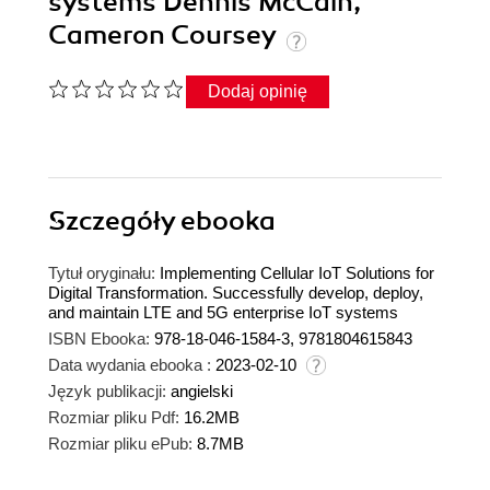
systems Dennis McCain,
Cameron Coursey
Dodaj opinię
Szczegóły
ebooka
Tytuł oryginału:
Implementing Cellular IoT Solutions for
Digital Transformation. Successfully develop, deploy,
and maintain LTE and 5G enterprise IoT systems
ISBN Ebooka:
978-18-046-1584-3, 9781804615843
Data wydania ebooka :
2023-02-10
Język publikacji:
angielski
Rozmiar pliku Pdf:
16.2MB
Rozmiar pliku ePub:
8.7MB