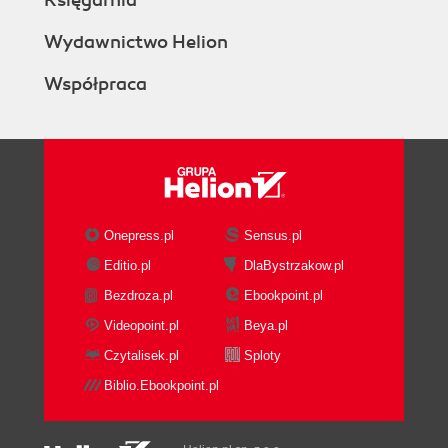
Księgarnia
Wydawnictwo Helion
Współpraca
Onepress.pl
Sensus.pl
Editio.pl
DlaBystrzakow.pl
Bezdroza.pl
Ebookpoint.pl
Videopoint.pl
Beya.pl
Czytalisek.pl
Sploty
Biblio.Ebookpoint.pl