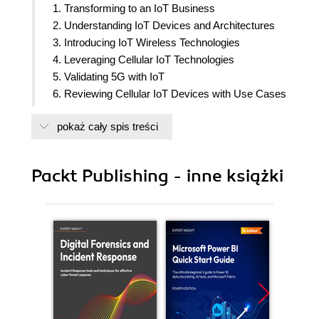
1. Transforming to an IoT Business
2. Understanding IoT Devices and Architectures
3. Introducing IoT Wireless Technologies
4. Leveraging Cellular IoT Technologies
5. Validating 5G with IoT
6. Reviewing Cellular IoT Devices with Use Cases
7. Securing the Internet of Things
pokaż cały spis treści
8. Implementing an IoT Solution with Case Studies
9. Managing the Cellular IoT Solution Life Cycle
10. Looking at the Road Ahead
Packt Publishing - inne książki