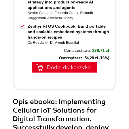
strategy into production-ready AI
applications and agents
Nestor Gandara
,
Eduardo Ordax
,
Srikanth
Daggumalli
,
Ashutosh Dubey
Zephyr RTOS Cookbook. Build portable
and scalable embedded systems through
hands-on recipes
Dr. Roy Jamil
,
Dr. Ayoub Bourjilat
Cena zestawu:
278.71 zł
Oszczędzasz: 54,28 zł (16%)
Dodaj do koszyka
Opis
ebooka
: Implementing
Cellular IoT Solutions for
Digital Transformation.
Successfully develop, deploy,