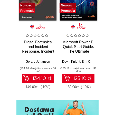
Nowość
Nowość
Nowość
Promocja
Promocja
Promocj
ebook
ebook
Digital Forensics
Microsoft Power BI
Pract
and Incident
Quick Start Guide.
Intel
Response. Incident
The Ultimate
Data-D
Response tools
Beginner's Guide
Hunti
and techniques for
to Power BI, Data
your c
Gerard Johansen
Devin Knight
,
Erin Ostrowsky
,
Mitchel
effective cyber
Storytelling, AI
effor
(134,10 zł najniższa cena z 30
(125,10 zł najniższa cena z 30
(116,10 zł 
threat response -
Tools, and
dete
dni)
dni)
Fourth Edition
Microsoft Fabric -
def
134.10 zł
125.10 zł
Fourth Edition
ATT&C
tool
149.00zł
(-10%)
139.00zł
(-10%)
129.0
E