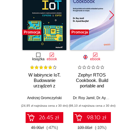
Promocja
Promocja
Promocj
książka
ebook
ebook
W labiryncie IoT.
Zephyr RTOS
Gener
Budowanie
Cookbook. Build
AW
urządzeń z
portable and
busine
wykorzystaniem
scalable embedded
into 
układów ESP8266 i
systems through
r
Andrzej Gromczyński
Dr. Roy Jamil
,
Dr. Ayoub Bourjilat
Nestor 
ESP32
hands-on recipes
appli
(24,95 zł najniższa cena z 30 dni)
(98,10 zł najniższa cena z 30 dni)
(134,10 zł 
26.45 zł
98.10 zł
49.90zł
(-47%)
109.00zł
(-10%)
149.0