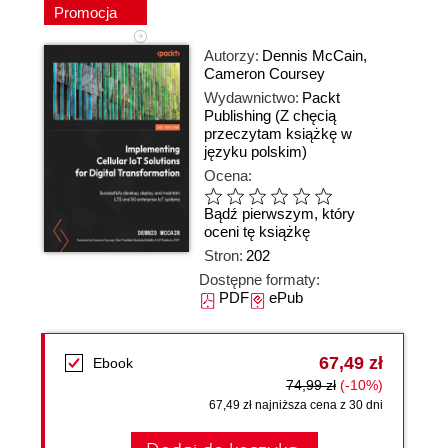
Promocja
Autorzy:
Dennis McCain
,
Cameron Coursey
Wydawnictwo:
Packt
Publishing
(Z chęcią
przeczytam książkę w
języku polskim)
Ocena:
Bądź pierwszym, który
oceni tę książkę
Stron:
202
Dostępne formaty:
PDF
ePub
67,49 zł
Ebook
74,99 zł
(-10%)
67,49 zł najniższa cena z 30 dni