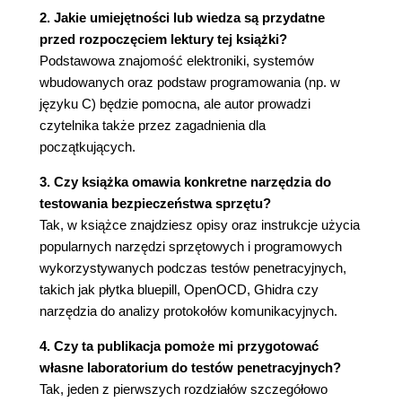
Czujniki analogowe
2. Jakie umiejętności lub wiedza są przydatne
Czujniki cyfrowe
przed rozpoczęciem lektury tej książki?
Blok urządzeń wykonawczych
Podstawowa znajomość elektroniki, systemów
Blok interfejsów
wbudowanych oraz podstaw programowania (np. w
Podsumowanie
języku C) będzie pomocna, ale autor prowadzi
Pytania
czytelnika także przez zagadnienia dla
Dalsza lektura
początkujących.
Rozdział 3. Komponenty testowanego systemu
3. Czy książka omawia konkretne narzędzia do
Wymagania techniczne
testowania bezpieczeństwa sprzętu?
Pozyskiwanie informacji z instrukcji obsługi
Tak, w książce znajdziesz opisy oraz instrukcje użycia
Podejście analityczne
popularnych narzędzi sprzętowych i programowych
Analiza instrukcji do zabawki
wykorzystywanych podczas testów penetracyjnych,
Pozyskiwanie informacji z internetu
takich jak płytka bluepill, OpenOCD, Ghidra czy
Informacje o zabawce
narzędzia do analizy protokołów komunikacyjnych.
Utworzenie diagramu systemu
Diagram zabawki
4. Czy ta publikacja pomoże mi przygotować
Eksplorowanie systemu - identyfikowanie
własne laboratorium do testów penetracyjnych?
komponentów i umieszczanie ich na diagramie
Tak, jeden z pierwszych rozdziałów szczegółowo
Otwarcie zabawki