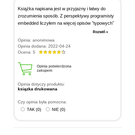
Książka napisana jest w przyjazny i łatwy do
zrozumienia sposób. Z perspektywy programisty
embedded liczyłem na więcej opisów "typowych"
metod ataków. Ogólny przegląd technik na
Rozwiń »
podstawowym poziomie. Na stronie 127 i 128 jest
Opinia: anonimowa
są błędy w rysunkach protokołu SPI (Tryb 1 i Tryb
Opinia dodana: 2022-04-24
3, rys 6.14, 6.15). Na stronie 198, na rys 10.2
Ocena: 5
strzałki przejść w maszynie stanów JTAG są
błędne.
Opinia potwierdzona
zakupem
Opinia dotyczy produktu:
ksiązka drukowana
Czy opinia była pomocna:
TAK
(
0
)
NIE
(
0
)