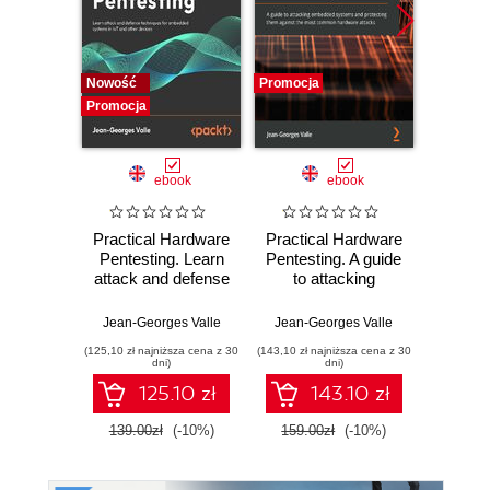
Nowość
Promocja
Bestselle
Promocja
Nowość
Promocj
ebook
ebook
ksią
Practical Hardware
Practical Hardware
Wiresh
Pentesting. Learn
Pentesting. A guide
ruchu 
attack and defense
to attacking
wyk
techniques for
embedded
w
embedded
systems and
Jean-Georges Valle
Jean-Georges Valle
Adam
systems in IoT and
protecting them
(125,10 zł najniższa cena z 30
(143,10 zł najniższa cena z 30
(89,40 zł naj
other devices -
against the most
dni)
dni)
Second Edition
common hardware
125.10 zł
143.10 zł
attacks
139.00zł
(-10%)
159.00zł
(-10%)
149.0