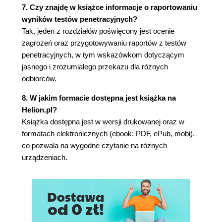
7. Czy znajdę w książce informacje o raportowaniu
Spójność systemu i auto-testy
wyników testów penetracyjnych?
Ochrona poufnych danych i środków
Tak, jeden z rozdziałów poświęcony jest ocenie
bezpieczeństwa
zagrożeń oraz przygotowywaniu raportów z testów
Jakie są ataki i ich skutki?
penetracyjnych, w tym wskazówkom dotyczącym
Metodyka STRIDE w analizie
jasnego i zrozumiałego przekazu dla różnych
bezpieczeństwa komponentów systemu
odbiorców.
Przykładowy system: zabawka Furby
Planowanie testu
8. W jakim formacie dostępna jest książka na
Wybór scenariusza
Helion.pl?
Podsumowanie
Książka dostępna jest w wersji drukowanej oraz w
Pytania
formatach elektronicznych (ebook: PDF, ePub, mobi),
Dalsza lektura
co pozwala na wygodne czytanie na różnych
Część II. Atakowanie sprzętu
urządzeniach.
Rozdział 5. Główna platforma ataku
Wymagania techniczne
Wprowadzenie do płytki bluepill
Do czego służy płytka bluepill?