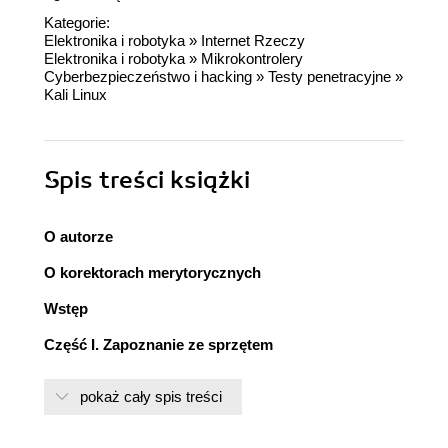
Kategorie:
Elektronika i robotyka
»
Internet Rzeczy
Elektronika i robotyka
»
Mikrokontrolery
Cyberbezpieczeństwo i hacking
»
Testy penetracyjne
»
Kali Linux
Spis treści
książki
O autorze
O korektorach merytorycznych
Wstęp
Część I. Zapoznanie ze sprzętem
Rozdział 1. Przygotowanie laboratorium do testów
pokaż cały spis treści
penetracyjnych i zasady bezpieczeństwa
Podstawowe wymagania - co będzie potrzebne?