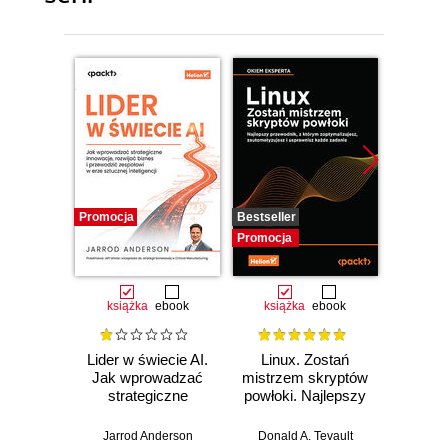
Promocja
Bestseller
Promocj
Promocja
książka
ebook
książka
ebook
ksią
Lider w świecie AI.
Linux. Zostań
P
Jak wprowadzać
mistrzem skryptów
Re
strategiczne
powłoki. Najlepszy
Ob
innowacje, rozwijać
przewodnik, z
nauko
biznes i
którym
cz
Jarrod Anderson
Donald A. Tevault
William 