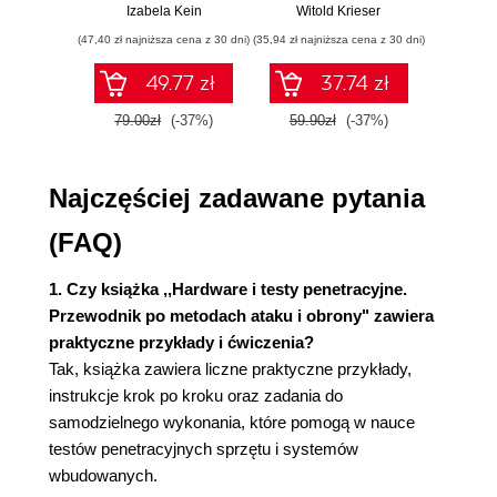
przykłady i
pigułce
war
Podsumowanie
Izabela Kein
Witold Krieser
Jun Sha
ćwiczenia
wnios
Pytania
(47,40 zł najniższa cena z 30 dni)
(35,94 zł najniższa cena z 30 dni)
(47,40 zł naj
zaaw
SQL n
Rozdział 2. Przedmiot testu
49.77 zł
37.74 zł
prak
Blok procesora
zas
79.00zł
(-37%)
59.90zł
(-37%)
79.0
Wyd
Zadania procesora
Typowe rodzaje procesorów stosowanych w
systemach wbudowanych
Najczęściej zadawane pytania
Blok pamięci
Pamięć RAM
(FAQ)
Pamięć programu
Pamięć danych
1. Czy książka ,,Hardware i testy penetracyjne.
Blok zasilania
Przewodnik po metodach ataku i obrony" zawiera
Blok zasilania z perspektywy testów
praktyczne przykłady i ćwiczenia?
penetracyjnych
Tak, książka zawiera liczne praktyczne przykłady,
Blok sieci
instrukcje krok po kroku oraz zadania do
Typowe protokoły komunikacyjne stosowane
samodzielnego wykonania, które pomogą w nauce
w systemach wbudowanych
testów penetracyjnych sprzętu i systemów
Blok czujników
wbudowanych.