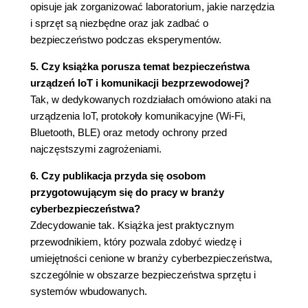
opisuje jak zorganizować laboratorium, jakie narzędzia
Manipulowanie systemem
i sprzęt są niezbędne oraz jak zadbać o
Demontaż zabawki
bezpieczeństwo podczas eksperymentów.
Identyfikacja układów
Układy zastosowane w zabawce
5. Czy książka porusza temat bezpieczeństwa
Identyfikacja nieoznaczonych i tajemniczych
urządzeń IoT i komunikacji bezprzewodowej?
układów
Tak, w dedykowanych rozdziałach omówiono ataki na
Tajemnicza zawartość zabawki
urządzenia IoT, protokoły komunikacyjne (Wi-Fi,
Granice bloków funkcjonalnych
Bluetooth, BLE) oraz metody ochrony przed
Podsumowanie
najczęstszymi zagrożeniami.
Pytania
6. Czy publikacja przyda się osobom
Rozdział 4. Planowanie i przygotowanie testu
przygotowującym się do pracy w branży
Metodyka STRIDE
cyberbezpieczeństwa?
Wyszukiwanie celów ataków w badanym
Zdecydowanie tak. Książka jest praktycznym
systemie
przewodnikiem, który pozwala zdobyć wiedzę i
Aspekty bezpieczeństwa - czego należy
umiejętności cenione w branży cyberbezpieczeństwa,
oczekiwać?
szczególnie w obszarze bezpieczeństwa sprzętu i
Komunikacja
systemów wbudowanych.
Utrzymanie