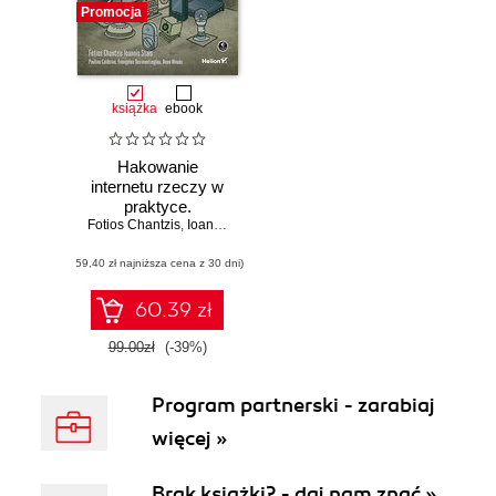
Promocja
książka
ebook
Hakowanie
internetu rzeczy w
praktyce.
Fotios Chantzis
Przewodnik po
,
Ioannis Stais
,
Paulino Calderon
,
Evangelos Deirmen
skutecznych
(59,40 zł najniższa cena z 30 dni)
metodach
atakowania IoT
60.39 zł
99.00zł
(-39%)
Program partnerski - zarabiaj
więcej »
Brak książki? - daj nam znać »