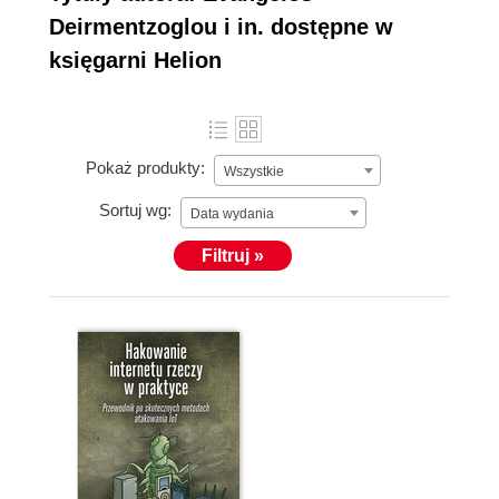
Deirmentzoglou i in. dostępne w
księgarni Helion
Pokaż produkty:
Wszystkie
Sortuj wg:
Data wydania
Filtruj »