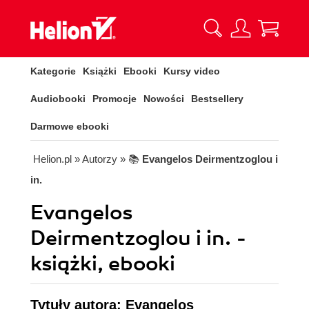
Kategorie
Książki
Ebooki
Kursy video
Audiobooki
Promocje
Nowości
Bestsellery
Darmowe ebooki
Helion.pl
» Autorzy
» 📚
Evangelos Deirmentzoglou i
in.
Evangelos
Deirmentzoglou i in. -
książki, ebooki
Tytuły autora: Evangelos