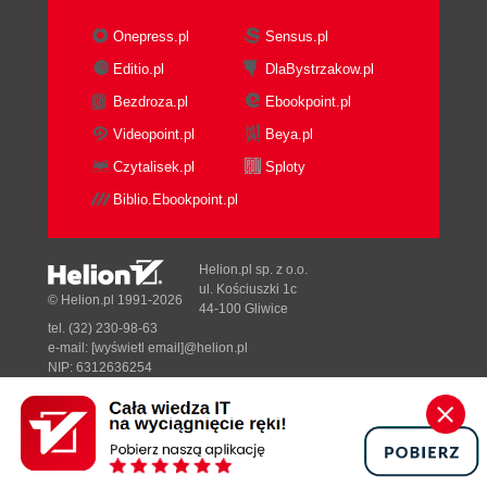
Onepress.pl
Sensus.pl
Editio.pl
DlaBystrzakow.pl
Bezdroza.pl
Ebookpoint.pl
Videopoint.pl
Beya.pl
Czytalisek.pl
Sploty
Biblio.Ebookpoint.pl
Helion.pl sp. z o.o.
ul. Kościuszki 1c
© Helion.pl 1991-2026
44-100 Gliwice
tel. (32) 230-98-63
e-mail:
[wyświetl email]@helion.pl
NIP: 6312636254
Regon: 241989027
Designed with ♥ by
Tonik.pl
Pełna wersja strony »