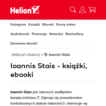
Kategorie
Książki
Ebooki
Kursy video
Audiobooki
Promocje
Nowości
Bestsellery
Darmowe ebooki
Helion.pl
» Autorzy
» 📚
Ioannis Stais
Ioannis Stais - książki,
ebooki
Ioannis Stais
jest starszym analitykiem
bezpieczeństwa IT. Zajmuje się prowadzeniem
kontrolowanych ataków hakerskich. Interesuje się