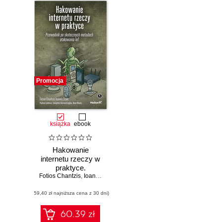
Promocja
książka
ebook
Hakowanie
internetu rzeczy w
praktyce.
Fotios Chantzis
Przewodnik po
,
Ioannis Stais
,
Paulino Calderon
,
Evangelos Deirmen
skutecznych
(59,40 zł najniższa cena z 30 dni)
metodach
atakowania IoT
60.39 zł