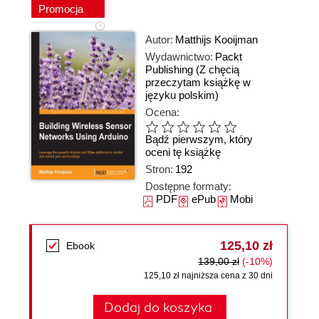
Promocja
Autor:
Matthijs Kooijman
Wydawnictwo:
Packt
Publishing
(Z chęcią
przeczytam książkę w
języku polskim)
Ocena:
Bądź pierwszym, który
oceni tę książkę
Stron:
192
Dostępne formaty:
PDF
ePub
Mobi
125,10 zł
Ebook
139,00 zł
(-10%)
125,10 zł najniższa cena z 30 dni
Dodaj do koszyka