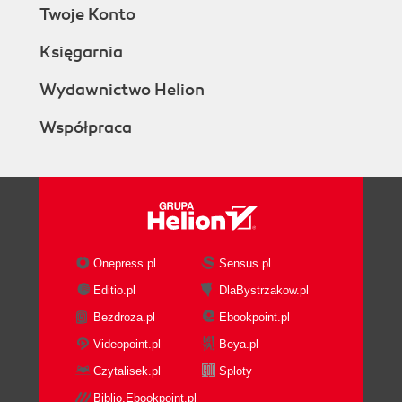
Twoje Konto
Księgarnia
Wydawnictwo Helion
Współpraca
Onepress.pl
Sensus.pl
Editio.pl
DlaBystrzakow.pl
Bezdroza.pl
Ebookpoint.pl
Videopoint.pl
Beya.pl
Czytalisek.pl
Sploty
Biblio.Ebookpoint.pl