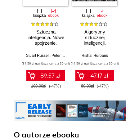
książka
ebook
książka
ebook
Sztuczna
Algorytmy
Make:
inteligencja. Nowe
sztucznej
począ
spojrzenie.
inteligencji.
Kons
Wydanie IV. Tom 1
Ilustrowany
dost
przewodnik
wł
Stuart Russell
,
Peter Norvig
Rishal Hurbans
Kilby Ter
qua
(84,50 zł najniższa cena z 30 dni)
(44,50 zł najniższa cena z 30 dni)
(30,35 zł naj
89.57 zł
47.17 zł
169.00zł
(-47%)
89.00zł
(-47%)
35.7
O autorze
ebooka