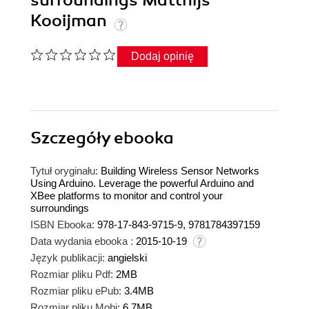
surroundings Matthijs
Kooijman
Dodaj opinię
Szczegóły
ebooka
Tytuł oryginału:
Building Wireless Sensor Networks
Using Arduino. Leverage the powerful Arduino and
XBee platforms to monitor and control your
surroundings
ISBN Ebooka:
978-17-843-9715-9, 9781784397159
Data wydania ebooka :
2015-10-19
Język publikacji:
angielski
Rozmiar pliku Pdf:
2MB
Rozmiar pliku ePub:
3.4MB
Rozmiar pliku Mobi:
6.7MB