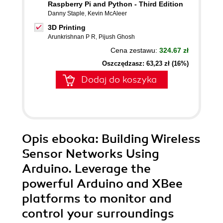
Raspberry Pi and Python - Third Edition
Danny Staple
,
Kevin McAleer
3D Printing
Arunkrishnan P R
,
Pijush Ghosh
Cena zestawu:
324.67 zł
Oszczędzasz: 63,23 zł (16%)
Dodaj do koszyka
Opis
ebooka
: Building Wireless
Sensor Networks Using
Arduino. Leverage the
powerful Arduino and XBee
platforms to monitor and
control your surroundings