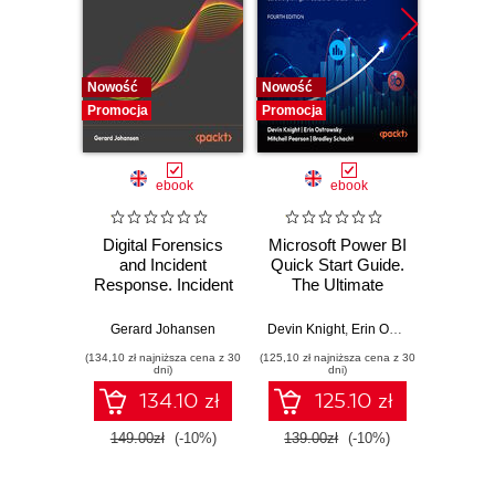
Nowość
Nowość
Nowość
Promocja
Promocja
Promocj
ebook
ebook
Digital Forensics
Microsoft Power BI
Pract
and Incident
Quick Start Guide.
Intel
Response. Incident
The Ultimate
Data-D
Response tools
Beginner's Guide
Hunti
and techniques for
to Power BI, Data
your c
Gerard Johansen
Devin Knight
,
Erin Ostrowsky
,
Mitchel
effective cyber
Storytelling, AI
effor
(134,10 zł najniższa cena z 30
(125,10 zł najniższa cena z 30
(116,10 zł 
threat response -
Tools, and
dete
dni)
dni)
Fourth Edition
Microsoft Fabric -
def
134.10 zł
125.10 zł
Fourth Edition
ATT&C
tool
149.00zł
(-10%)
139.00zł
(-10%)
129.0
E