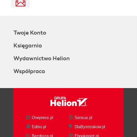
Twoje Konto
Księgarnia
Wydawnictwo Helion
Współpraca
Onepress.pl
Sensus.pl
Editio.pl
DlaBystrzakow.pl
Bezdroza.pl
Ebookpoint.pl