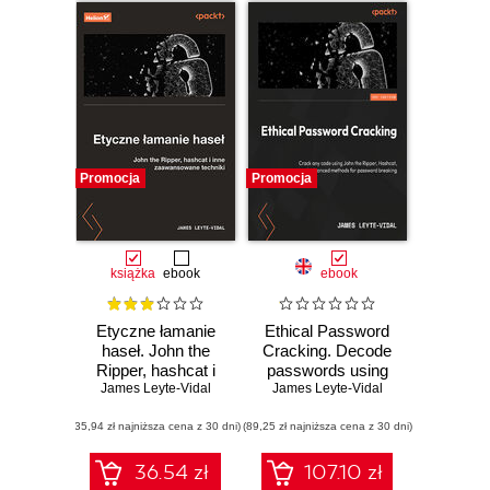
Promocja
Promocja
książka
ebook
ebook
Etyczne łamanie
Ethical Password
haseł. John the
Cracking. Decode
Ripper, hashcat i
passwords using
James Leyte-Vidal
inne
John the Ripper,
James Leyte-Vidal
zaawansowane
hashcat, and
(35,94 zł najniższa cena z 30 dni)
techniki
(89,25 zł najniższa cena z 30 dni)
advanced methods
for password
breaking
36.54 zł
107.10 zł