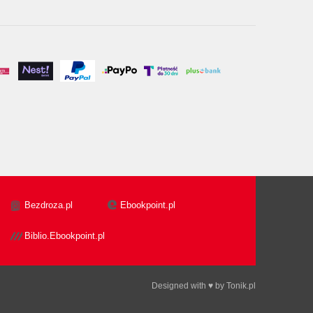
Bezdroza.pl
Ebookpoint.pl
Biblio.Ebookpoint.pl
Designed with ♥ by
Tonik.pl