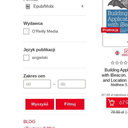
Epub/Mobi
4
Wydawca
Promocja
O'Reilly Media
Język publikacji
ebo
angielski
Building Appl
with iBeacon.
Zakres cen
and Location
–
with Blueto
Matthew S.
Energ
(47,94 zł najniższa 
67.9
Wyczyść
79.90 zł
(
BLOG