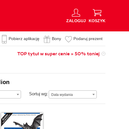
ZALOGUJ
KOSZYK
Pobierz aplikację
Bony
Podaruj prezent
TOP tytuł w super cenie » 50% taniej
lion
Data wydania
Sortuj wg:
Data wydania