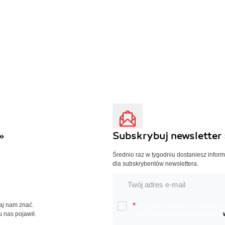
»
Subskrybuj newsletter 
Średnio raz w tygodniu dostaniesz infor
dla subskrybentów newslettera.
Daj nam znać.
*
Chcę otrzymywać na podany e-ma
u nas pojawił.
oraz nowościach wydawniczych.