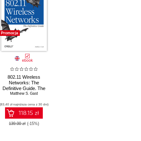
Promocja
ebook
802.11 Wireless
Networks: The
Definitive Guide. The
Definitive Guide. 2nd
Matthew S. Gast
Edition
(83,40 zł najniższa cena z 30 dni)
118.15 zł
139.00 zł
(-15%)