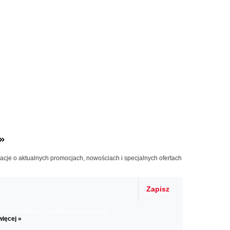
»
macje o aktualnych promocjach, nowościach i specjalnych ofertach
Zapisz
il informacje o zniżkach, promocjach
więcej »