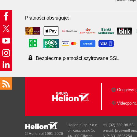
Płatności obsługuje:
Bezpieczne płatności szyfrowane SSL
Onepress.p
Videopoint.
Helion.pl sp. z o.o.
tel. (32) 230-98-63
ul. Kościuszki 1c
e-mail:
[wyświetl ema
© Helion.pl 1991-2026
44-100 Gliwice
NIP: 6312636254