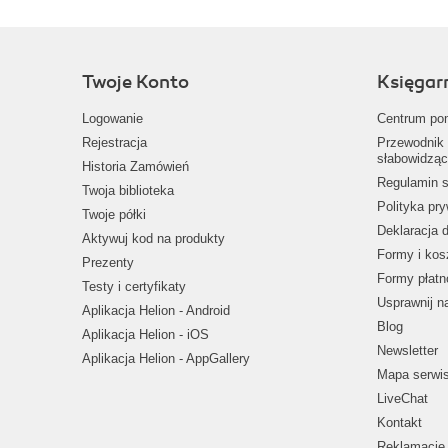
Twoje Konto
Księgar
Logowanie
Centrum po
Rejestracja
Przewodnik 
słabowidząc
Historia Zamówień
Regulamin s
Twoja biblioteka
Polityka pr
Twoje półki
Deklaracja 
Aktywuj kod na produkty
Formy i kos
Prezenty
Formy płatn
Testy i certyfikaty
Usprawnij 
Aplikacja Helion - Android
Blog
Aplikacja Helion - iOS
Newsletter
Aplikacja Helion - AppGallery
Mapa serwi
LiveChat
Kontakt
Reklamacje 