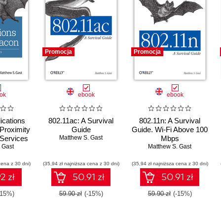
Promocja
Promocja
ok
ebook
ebook
ications
802.11ac: A Survival
802.11n: A Survival
 Proximity
Guide
Guide. Wi-Fi Above 100
 Services
Matthew S. Gast
Mbps
oth Low
 Gast
Matthew S. Gast
y
cena z 30 dni)
(35,94 zł najniższa cena z 30 dni)
(35,94 zł najniższa cena z 30 dni)
2 zł
50.91 zł
50.91 zł
-15%)
59.90 zł
(-15%)
59.90 zł
(-15%)