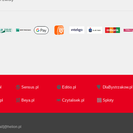
l
Sensus.pl
Editio.pl
DlaBystrzakow.pl
pl
Beya.pl
Czytalisek.pl
Sploty
il]@helion.pl