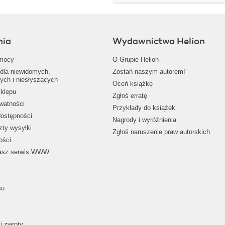
nia
Wydawnictwo Helion
mocy
O Grupie Helion
dla niewidomych,
Zostań naszym autorem!
ych i niesłyszących
Oceń książkę
klepu
Zgłoś erratę
ywatności
Przykłady do książek
dostępności
Nagrody i wyróżnienia
zty wysyłki
Zgłoś naruszenie praw autorskich
ości
nasz serwis WWW
su
i zwroty