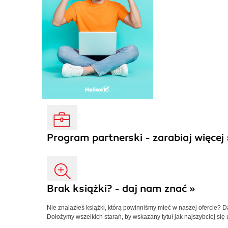
Program partnerski - zarabiaj więcej 
Brak książki? - daj nam znać »
Nie znalazłeś książki, którą powinniśmy mieć w naszej ofercie? 
Dołożymy wszelkich starań, by wskazany tytuł jak najszybciej się 