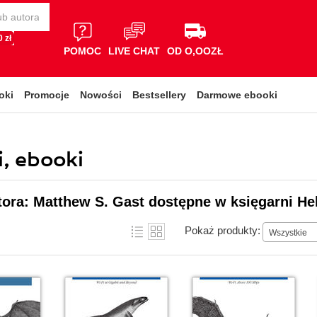
 zł
POMOC
LIVE CHAT
OD O,OOZŁ
oki
Promocje
Nowości
Bestsellery
Darmowe ebooki
i, ebooki
tora: Matthew S. Gast dostępne w księgarni He
Pokaż produkty:
Wszystkie