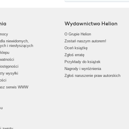
nia
Wydawnictwo Helion
mocy
O Grupie Helion
dla niewidomych,
Zostań naszym autorem!
ych i niesłyszących
Oceń książkę
klepu
Zgłoś erratę
ywatności
Przykłady do książek
dostępności
Nagrody i wyróżnienia
zty wysyłki
Zgłoś naruszenie praw autorskich
ości
nasz serwis WWW
su
i zwroty