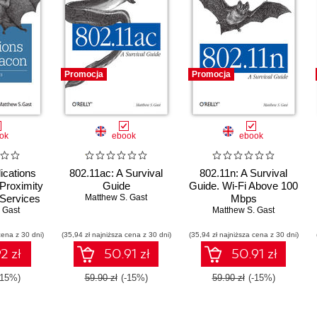
Promocja
Promocja
ok
ebook
ebook
ications
802.11ac: A Survival
802.11n: A Survival
 Proximity
Guide
Guide. Wi-Fi Above 100
 Services
Matthew S. Gast
Mbps
oth Low
 Gast
Matthew S. Gast
y
cena z 30 dni)
(35,94 zł najniższa cena z 30 dni)
(35,94 zł najniższa cena z 30 dni)
2 zł
50.91 zł
50.91 zł
-15%)
59.90 zł
(-15%)
59.90 zł
(-15%)