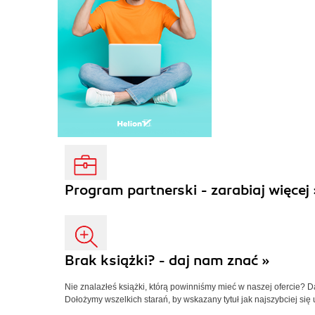
Program partnerski - zarabiaj więcej 
Brak książki? - daj nam znać »
Nie znalazłeś książki, którą powinniśmy mieć w naszej ofercie? 
Dołożymy wszelkich starań, by wskazany tytuł jak najszybciej się 