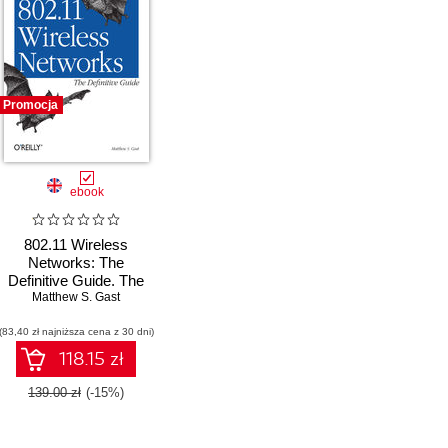
Promocja
ebook
802.11 Wireless
Networks: The
Definitive Guide. The
Definitive Guide. 2nd
Matthew S. Gast
Edition
(83,40 zł najniższa cena z 30 dni)
118.15 zł
139.00 zł
(-15%)