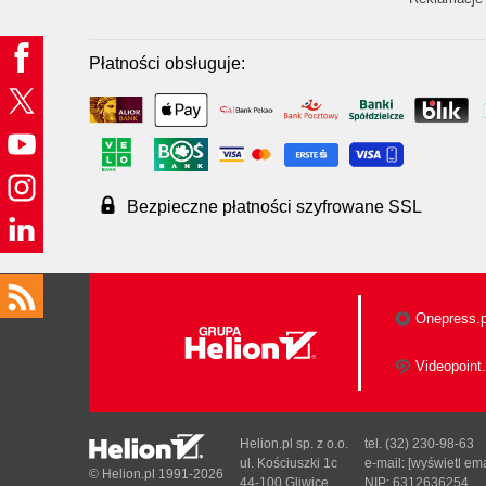
Płatności obsługuje:
Bezpieczne płatności szyfrowane SSL
Onepress.p
Videopoint.
Helion.pl sp. z o.o.
tel. (32) 230-98-63
ul. Kościuszki 1c
e-mail:
[wyświetl ema
© Helion.pl 1991-2026
44-100 Gliwice
NIP: 6312636254