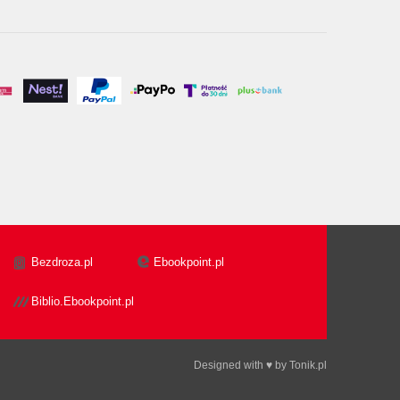
Bezdroza.pl
Ebookpoint.pl
Biblio.Ebookpoint.pl
Designed with ♥ by
Tonik.pl