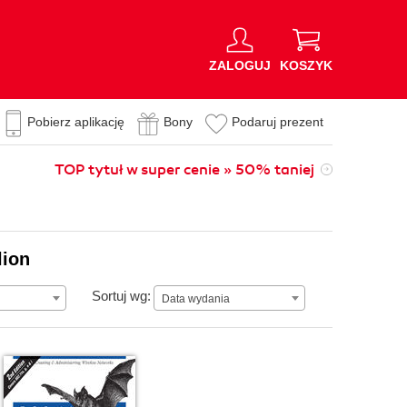
ZALOGUJ
KOSZYK
Pobierz aplikację
Bony
Podaruj prezent
TOP tytuł w super cenie » 50% taniej
lion
Data wydania
Sortuj wg:
Data wydania