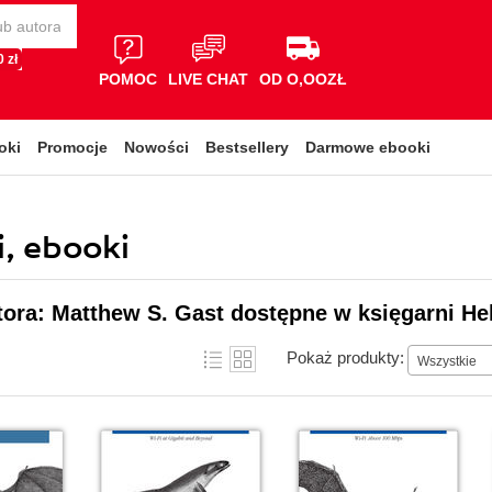
 zł
POMOC
LIVE CHAT
OD O,OOZŁ
oki
Promocje
Nowości
Bestsellery
Darmowe ebooki
i, ebooki
tora: Matthew S. Gast dostępne w księgarni He
Pokaż produkty:
Wszystkie