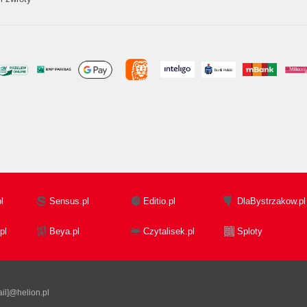
l
Sensus.pl
Editio.pl
DlaBystrzakow.pl
pl
Beya.pl
Czytalisek.pl
Sploty
il]@helion.pl