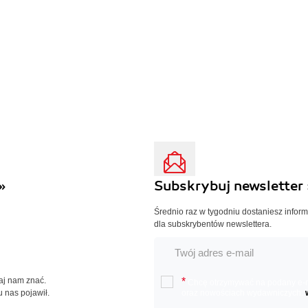
»
Subskrybuj newsletter 
Średnio raz w tygodniu dostaniesz infor
dla subskrybentów newslettera.
Daj nam znać.
*
Chcę otrzymywać na podany e-ma
u nas pojawił.
oraz nowościach wydawniczych.