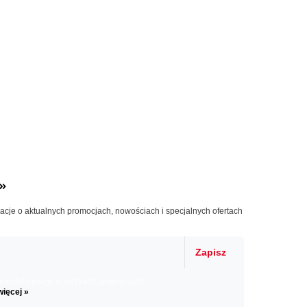
»
macje o aktualnych promocjach, nowościach i specjalnych ofertach
Zapisz
il informacje o zniżkach, promocjach
więcej »