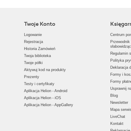
Twoje Konto
Księgar
Logowanie
Centrum po
Rejestracja
Przewodnik 
słabowidząc
Historia Zamówień
Regulamin s
Twoja biblioteka
Polityka pr
Twoje półki
Deklaracja 
Aktywuj kod na produkty
Formy i kos
Prezenty
Formy płatn
Testy i certyfikaty
Usprawnij 
Aplikacja Helion - Android
Blog
Aplikacja Helion - iOS
Newsletter
Aplikacja Helion - AppGallery
Mapa serwi
LiveChat
Kontakt
Reklamacje 