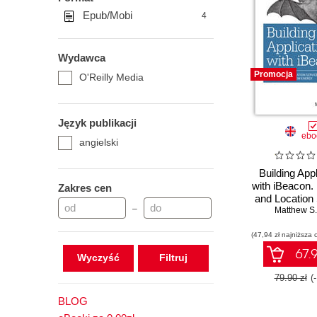
Epub/Mobi
4
Wydawca
Promocja
O'Reilly Media
Język publikacji
ebo
angielski
Building Appl
with iBeacon.
Zakres cen
and Location
–
with Blueto
Matthew S.
Energ
(47,94 zł najniższa 
67.9
Wyczyść
79.90 zł
(
BLOG