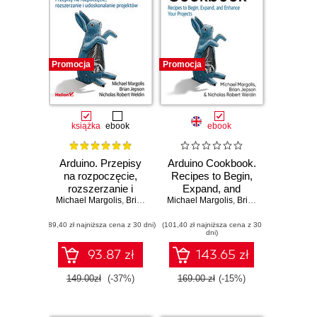
Promocja
Promocja
książka
ebook
ebook
Arduino. Przepisy
Arduino Cookbook.
na rozpoczęcie,
Recipes to Begin,
rozszerzanie i
Expand, and
Michael Margolis
udoskonalanie
,
Brian Jepson
Michael Margolis
,
Enhance Your
Nicholas Robert Weldin
,
Brian Jepson
,
Nicho
projektów.
Projects. 3rd
(89,40 zł najniższa cena z 30 dni)
Wydanie III
(101,40 zł najniższa cena z 30
Edition
dni)
93.87 zł
143.65 zł
149.00zł
(-37%)
169.00 zł
(-15%)