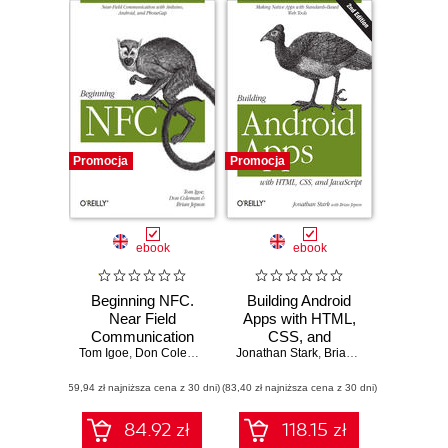
Promocja
Promocja
ebook
ebook
Beginning NFC.
Building Android
Near Field
Apps with HTML,
Communication
CSS, and
Tom Igoe
with Arduino,
,
Don Coleman
,
Brian Jepson
JavaScript. Making
Jonathan Stark
,
Brian Jepson
,
Brian M
Android, and
Native Apps with
(59,94 zł najniższa cena z 30 dni)
PhoneGap
(83,40 zł najniższa cena z 30 dni)
Standards-Based
Web Tools. 2nd
Edition
84.92 zł
118.15 zł