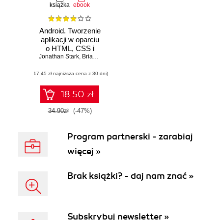
książka
ebook
Android. Tworzenie
aplikacji w oparciu
o HTML, CSS i
Jonathan Stark
JavaScript
,
Brian Jepson
(17,45 zł najniższa cena z 30 dni)
18.50 zł
34.90zł
(-47%)
Program partnerski - zarabiaj
więcej »
Brak książki? - daj nam znać »
Subskrybuj newsletter »