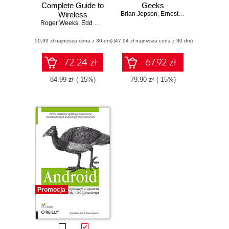
Complete Guide to
Geeks
Wireless
Brian Jepson
,
Ernest E. Rothman
Roger Weeks
Configuration
,
Edd Wilder-James
,
Brian Jepson
(50,99 zł najniższa cena z 30 dni)
(47,94 zł najniższa cena z 30 dni)
72.24 zł
67.92 zł
84.99 zł
(-15%)
79.90 zł
(-15%)
Promocja