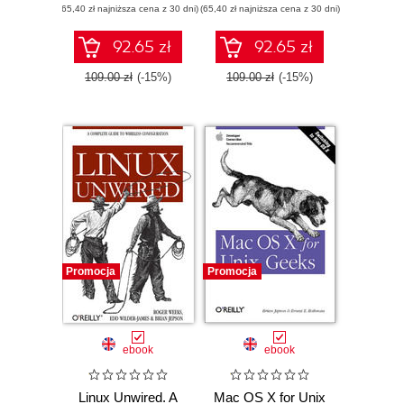
(65,40 zł najniższa cena z 30 dni)
Edition
(65,40 zł najniższa cena z 30 dni)
92.65 zł
92.65 zł
109.00 zł
(-15%)
109.00 zł
(-15%)
Promocja
Promocja
ebook
ebook
Linux Unwired. A
Mac OS X for Unix