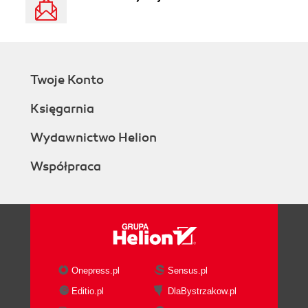
Twoje Konto
Księgarnia
Wydawnictwo Helion
Współpraca
Onepress.pl
Sensus.pl
Editio.pl
DlaBystrzakow.pl