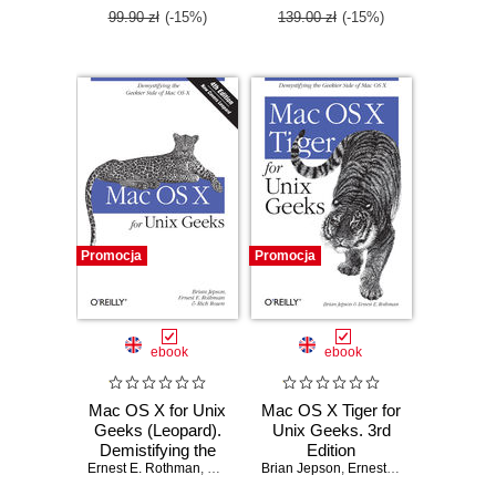
99.90 zł
(-15%)
139.00 zł
(-15%)
Promocja
Promocja
ebook
ebook
Mac OS X for Unix
Mac OS X Tiger for
Geeks (Leopard).
Unix Geeks. 3rd
Demistifying the
Edition
Ernest E. Rothman
Geekier Side of
,
Brian Jepson
Brian Jepson
,
Rich Rosen
,
Ernest E. Rothman
Mac OS X. 4th