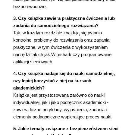
przepustowość w sieciach z przełączaniem
bezprzewodowe.
pakietów
3. Czy książka zawiera praktyczne ćwiczenia lub
1.4.1. Omówienie opóźnień w sieciach z
zadania do samodzielnego rozwiązania?
przełączaniem pakietów
Tak, w każdym rozdziale znajdują się pytania
Typy opóźnień
kontrolne, problemy do rozwiązania oraz zadania
Opóźnienie przetwarzającego
praktyczne, w tym ćwiczenia z wykorzystaniem
węzła
narzędzi takich jak Wireshark czy programowanie
Opóźnienie kolejkowania
aplikacji sieciowych.
Opóźnienie transmisji
Opóźnienie propagacji
4. Czy książka nadaje się do nauki samodzielnej,
Porównanie opóźnień transmisji i
czy lepiej korzystać z niej na kursach
propagacji
akademickich?
1.4.2. Opóźnienie kolejkowania i utrata
Książka jest przystosowana zarówno do nauki
pakietów
indywidualnej, jak i jako podręcznik akademicki -
Utrata pakietów
zawiera liczne przykłady, wyjaśnienia, zadania i
1.4.3. Opóźnienie międzywęzłowe
elementy pedagogiczne wspierające proces nauki.
Traceroute
Opóźnienia związane z systemami
5. Jakie tematy związane z bezpieczeństwem sieci
końcowymi, aplikacjami i inne