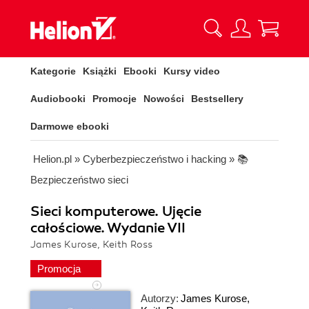
Kategorie
Książki
Ebooki
Kursy video
Audiobooki
Promocje
Nowości
Bestsellery
Darmowe ebooki
Helion.pl
»
Cyberbezpieczeństwo i hacking
»
📚
Bezpieczeństwo sieci
Sieci komputerowe. Ujęcie
całościowe. Wydanie VII
James Kurose, Keith Ross
Promocja
Autorzy:
James Kurose
,