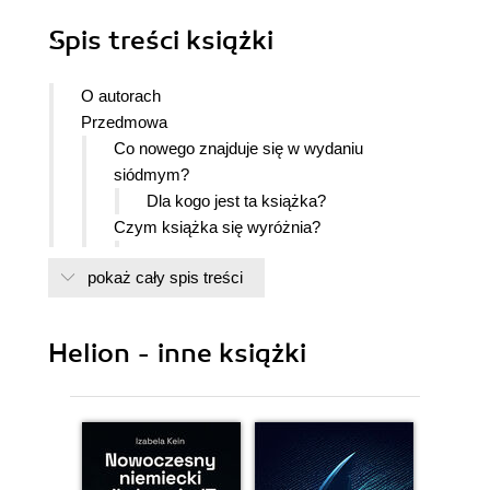
Spis treści
książki
O autorach
Przedmowa
Co nowego znajduje się w wydaniu
siódmym?
Dla kogo jest ta książka?
Czym książka się wyróżnia?
Ujęcie całościowe metoda od góry do
pokaż cały spis treści
dołu
Skoncentrowanie się na internecie
Uwzględnienie podstaw
Helion - inne książki
Elementy pedagogiczne
Powiązania rozdziałów
Ostatnia uwaga liczymy na odzew ze strony
Czytelników
Podziękowania
Rozdział 1. Sieci komputerowe i internet