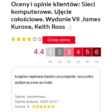
Oceny i opinie klientów: Sieci
komputerowe. Ujęcie
całościowe. Wydanie VII James
Kurose, Keith Ross
Dodaj opinię
4.4
1
2
3
4
5
6
(0)
(2)
(0)
(2)
(4)
(2)
książka napisana bardzo przystępnie, wszystko
wytłumaczone po kolei.
Opinia: anonimowa
Opinia dodana: 2020-10-27
Ocena: 6