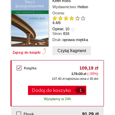
Keith Ross
Wydawnictwo:
Helion
Ocena:
4.4
/
6
Opinie:
10
Stron:
816
Druk:
oprawa miękka
Czytaj fragment
Zajrzyj do książki
109,19 zł
Książka
179,00 zł
(-39%)
107,40 zł najniższa cena z 30 dni
Dodaj do koszyka
Wysyłamy w 24h
91,29 zł
Ebook