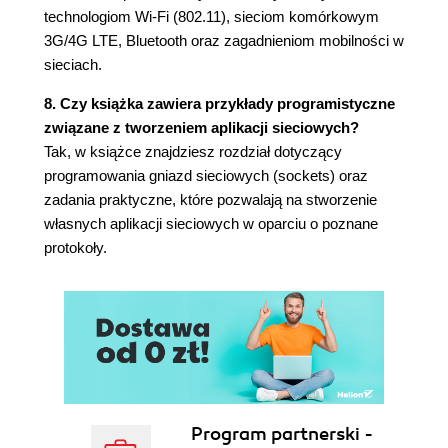
Napastnicy mogą podglądać pakiety
technologiom Wi-Fi (802.11), sieciom komórkowym
Czarne charaktery mogą podać się za
3G/4G LTE, Bluetooth oraz zagadnieniom mobilności w
zaufaną jednostkę
sieciach.
1.7. Historia sieci komputerowych i internetu
8. Czy książka zawiera przykłady programistyczne
1.7.1. Rozwój technologii przełączania
związane z tworzeniem aplikacji sieciowych?
pakietów: 1961 1972
Tak, w książce znajdziesz rozdział dotyczący
1.7.2. Sieci zastrzeżone i łączenie sieci:
programowania gniazd sieciowych (sockets) oraz
1972 1980
zadania praktyczne, które pozwalają na stworzenie
1.7.3. Popularyzacja sieci: 1980 1990
własnych aplikacji sieciowych w oparciu o poznane
1.7.4. Eksplozja internetu: lata 90.
protokoły.
1.7.5. Ostatnie dokonania
1.8. Podsumowanie
Struktura książki
Problemy do rozwiązania i pytania
Rozdział 1. Pytania kontrolne
Problemy
Ćwiczenie realizowane za pomocą narzędzia
Wireshark
Program partnerski -
WYWIAD Z Leonard Kleinrock