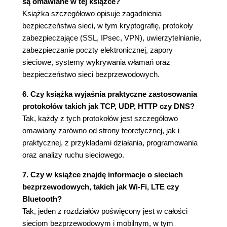
są omawiane w tej książce?
1.4.4. Przepustowość w sieciach
Książka szczegółowo opisuje zagadnienia
komputerowych
bezpieczeństwa sieci, w tym kryptografię, protokoły
1.5. Warstwy protokołów i modele ich usług
zabezpieczające (SSL, IPsec, VPN), uwierzytelnianie,
1.5.1. Architektura warstwowa
zabezpieczanie poczty elektronicznej, zapory
Warstwy protokołów
sieciowe, systemy wykrywania włamań oraz
Warstwa aplikacji
bezpieczeństwo sieci bezprzewodowych.
Warstwa transportowa
6. Czy książka wyjaśnia praktyczne zastosowania
Warstwa sieci
protokołów takich jak TCP, UDP, HTTP czy DNS?
Warstwa łącza danych
Tak, każdy z tych protokołów jest szczegółowo
Warstwa fizyczna
omawiany zarówno od strony teoretycznej, jak i
Model OSI
praktycznej, z przykładami działania, programowania
1.5.2. Kapsułkowanie
oraz analizy ruchu sieciowego.
1.6. Sieci pod atakiem
Czarne charaktery mogą za
7. Czy w książce znajdę informacje o sieciach
pośrednictwem internetu umieścić na
bezprzewodowych, takich jak Wi-Fi, LTE czy
hoście szkodliwe oprogramowanie
Bluetooth?
Czarne charaktery mogą zaatakować
Tak, jeden z rozdziałów poświęcony jest w całości
serwery i infrastrukturę sieciową
sieciom bezprzewodowym i mobilnym, w tym