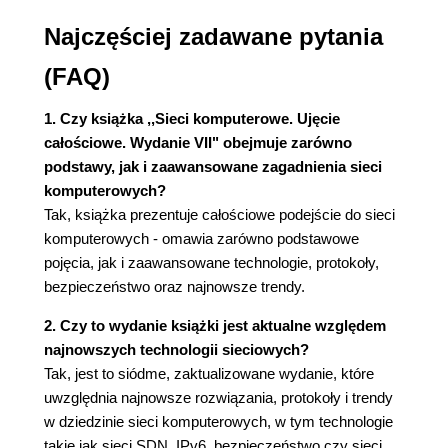
Kabel koncentryczny
Najczęściej zadawane pytania
Światłowód
Naziemne kanały radiowe
(FAQ)
Satelitarne kanały radiowe
1.3. Rdzeń sieci
1. Czy książka ,,Sieci komputerowe. Ujęcie
1.3.1. Przełączanie pakietów
całościowe. Wydanie VII" obejmuje zarówno
Transmisja buforowana
podstawy, jak i zaawansowane zagadnienia sieci
Opóźnienia kolejkowania i utrata
komputerowych?
pakietów
Tak, książka prezentuje całościowe podejście do sieci
Tablice przekazywania i protokoły
komputerowych - omawia zarówno podstawowe
routingu
pojęcia, jak i zaawansowane technologie, protokoły,
1.3.2. Przełączanie obwodów
bezpieczeństwo oraz najnowsze trendy.
Multipleksowanie w sieciach z
przełączaniem obwodów
2. Czy to wydanie książki jest aktualne względem
Porównanie przełączania pakietów i
najnowszych technologii sieciowych?
obwodów oraz multipleksowanie
Tak, jest to siódme, zaktualizowane wydanie, które
statystyczne
uwzględnia najnowsze rozwiązania, protokoły i trendy
1.3.3. Sieć sieci
w dziedzinie sieci komputerowych, w tym technologie
1.4. Opóźnienie, utrata pakietów i
takie jak sieci SDN, IPv6, bezpieczeństwo czy sieci