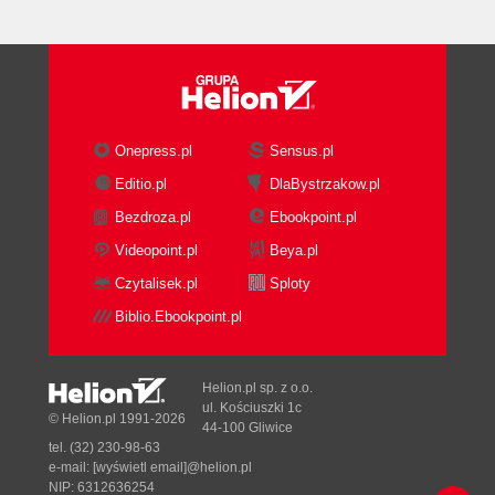
transportowe nie udostępniają?
2.1.5. Protokoły warstwy aplikacji
2.1.6. Aplikacje sieciowe uwzględnione w
książce
2.2. Technologia WWW i protokół HTTP
Onepress.pl
Sensus.pl
2.2.1. Omówienie protokołu HTTP
Editio.pl
DlaBystrzakow.pl
2.2.2. Połączenia nietrwałe i trwałe
Połączenia nietrwałe w HTTP
Bezdroza.pl
Ebookpoint.pl
Połączenia trwałe w HTTP
Videopoint.pl
Beya.pl
2.2.3. Format komunikatu HTTP
Czytalisek.pl
Sploty
Komunikat żądania HTTP
Biblio.Ebookpoint.pl
Komunikat odpowiedzi HTTP
2.2.4. Interakcja między użytkownikiem i
serwerem pliki cookies
Helion.pl sp. z o.o.
2.2.5. Buforowanie stron internetowych
ul. Kościuszki 1c
© Helion.pl 1991-2026
Warunkowe żądanie GET
44-100 Gliwice
tel. (32) 230-98-63
2.3. Internetowa poczta elektroniczna
e-mail:
[wyświetl email]@helion.pl
2.3.1. Protokół SMTP
NIP: 6312636254