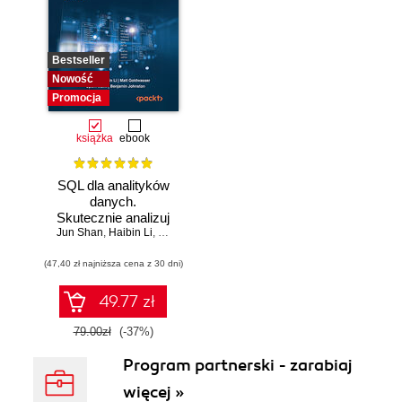
Bestseller
Nowość
Promocja
książka
ebook
SQL dla analityków
danych.
Skutecznie analizuj
Jun Shan
dane, wyciągaj
,
Haibin Li
,
Matt Goldwasser
,
Upom Malik
,
Benjamin Johnston
wartościowe
(47,40 zł najniższa cena z 30 dni)
wnioski i opanuj
zaawansowany
SQL na potrzeby
49.77 zł
praktycznych
zastosowań.
79.00zł
(-37%)
Wydanie IV
Program partnerski - zarabiaj
więcej »