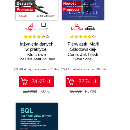
Bestseller
Nowość
Promocja
Promocja
książka
ebook
książka
ebook
Inżynieria danych
Pierwiastki Marii
w praktyce.
Skłodowskiej-
Kluczowe
Curie. Jak blask
Joe Reis
koncepcje i
,
Matt Housley
radu oświetlił drogę
Dava Sobel
najlepsze
kobietom w
(71,40 zł najniższa cena z 30 dni)
technologie
(35,94 zł najniższa cena z 30 dni)
świecie nauki
74.97 zł
37.74 zł
119.00zł
(-37%)
59.90zł
(-37%)