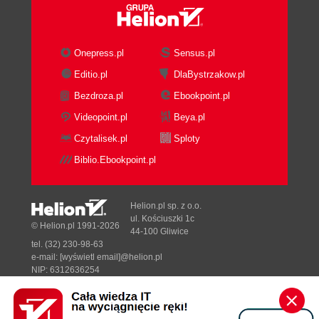
Onepress.pl
Sensus.pl
Editio.pl
DlaBystrzakow.pl
Bezdroza.pl
Ebookpoint.pl
Videopoint.pl
Beya.pl
Czytalisek.pl
Sploty
Biblio.Ebookpoint.pl
Helion.pl sp. z o.o.
ul. Kościuszki 1c
© Helion.pl 1991-2026
44-100 Gliwice
tel. (32) 230-98-63
e-mail:
[wyświetl email]@helion.pl
NIP: 6312636254
Regon: 241989027
Designed with ♥ by
Tonik.pl