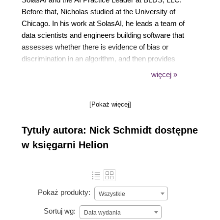
Before that, Nicholas studied at the University of
Chicago. In his work at SolasAI, he leads a team of
data scientists and engineers building software that
assesses whether there is evidence of bias or
discrimination in an algorithm, and then provides
alternative models that are both fairer and highly
więcej »
predictive. Nicholas believes that algorithms can be
used as a force for good, but that responsible
[Pokaż więcej]
governance is necessary for that to happen
Tytuły autora: Nick Schmidt dostępne
w księgarni Helion
Pokaż produkty:
Wszystkie
Sortuj wg:
Data wydania