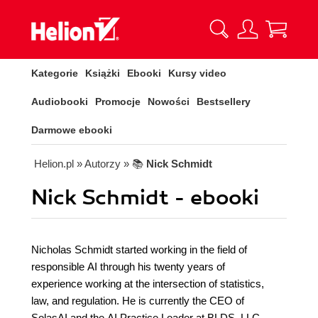
Kategorie
Książki
Ebooki
Kursy video
Audiobooki
Promocje
Nowości
Bestsellery
Darmowe ebooki
Helion.pl
» Autorzy
» 📚
Nick Schmidt
Nick Schmidt - ebooki
Nicholas Schmidt started working in the field of
responsible AI through his twenty years of
experience working at the intersection of statistics,
law, and regulation. He is currently the CEO of
SolasAI and the AI Practice Leader at BLDS, LLC.