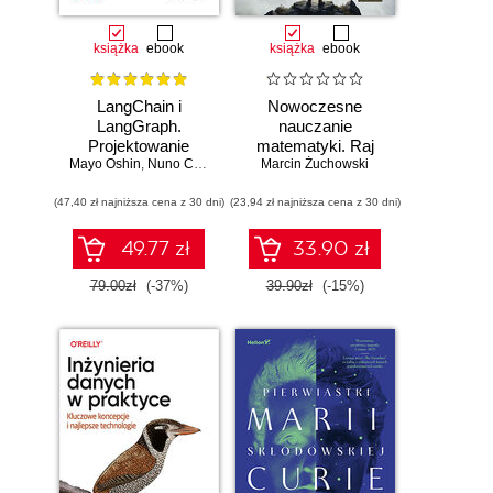
książka
ebook
książka
ebook
LangChain i
Nowoczesne
LangGraph.
nauczanie
Projektowanie
matematyki. Raj
Mayo Oshin
aplikacji opartych
,
Nuno Campos
Marcin Żuchowski
Cantora bez
na dużych
kalkulatora?
(47,40 zł najniższa cena z 30 dni)
modelach
(23,94 zł najniższa cena z 30 dni)
językowych w
praktyce
49.77 zł
33.90 zł
79.00zł
(-37%)
39.90zł
(-15%)