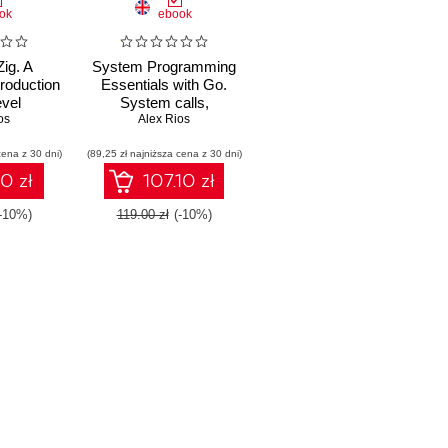
ok
ebook
Zig. A
System Programming
troduction
Essentials with Go.
evel
System calls,
with Zig
os
networking, efficiency,
Alex Rios
and security practices
cena z 30 dni)
with practical projects in
(89,25 zł najniższa cena z 30 dni)
Golang
10 zł
107.10 zł
(-10%)
119.00 zł
(-10%)