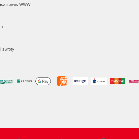
nasz serwis WWW
su
i zwroty