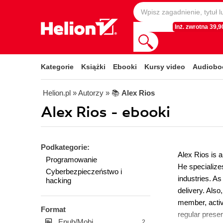
Inż. zwrotna 39,90
Kategorie
Książki
Ebooki
Kursy video
Audiobo
Helion.pl
» Autorzy
» 📚
Alex Rios
Alex Rios - ebooki
Podkategorie:
Alex Rios is a
Programowanie
He specialize
Cyberbezpieczeństwo i
industries. As
hacking
delivery. Also
member, active
Format
regular prese
Epub/Mobi
2