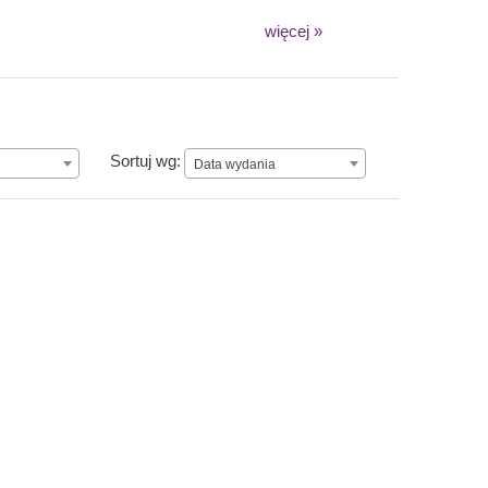
więcej »
Data wydania
Sortuj wg:
Data wydania