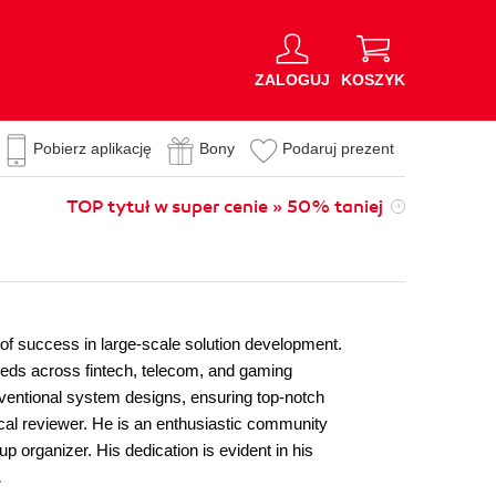
ZALOGUJ
KOSZYK
Pobierz aplikację
Bony
Podaruj prezent
TOP tytuł w super cenie » 50% taniej
 of success in large-scale solution development.
eeds across fintech, telecom, and gaming
onventional system designs, ensuring top-notch
ical reviewer. He is an enthusiastic community
p organizer. His dedication is evident in his
.