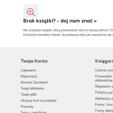
Brak książki? - daj nam znać »
Nie znalazłeś książki, którą powinniśmy mieć w naszej ofercie? 
Dołożymy wszelkich starań, by wskazany tytuł jak najszybciej się 
Twoje Konto
Księgar
Logowanie
Centrum po
Rejestracja
Przewodnik 
słabowidząc
Historia Zamówień
Regulamin s
Twoja biblioteka
Polityka pr
Twoje półki
Deklaracja 
Aktywuj kod na produkty
Formy i kos
Prezenty
Formy płatn
Testy i certyfikaty