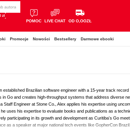
 zł
POMOC
LIVE CHAT
OD O,OOZŁ
oki
Promocje
Nowości
Bestsellery
Darmowe ebooki
n established Brazilian software engineer with a 15-year track record
s in Go and creates high-throughput systems that address diverse n
 a Staff Engineer at Stone Co., Alex applies his expertise using unc
, he uses his expertise to evaluate books and publications as a techn
ly participating in its growth and development as Curitiba's Go meetu
nce as a speaker at major national tech events like GopherCon Brazil