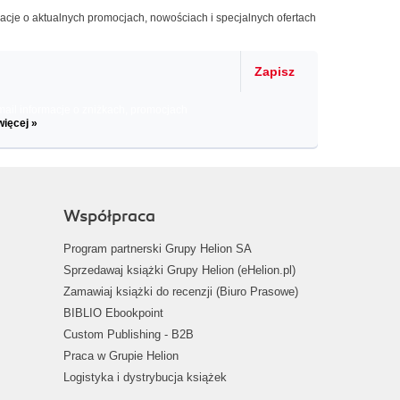
macje o aktualnych promocjach, nowościach i specjalnych ofertach
Zapisz
il informacje o zniżkach, promocjach
więcej »
Współpraca
Program partnerski Grupy Helion SA
Sprzedawaj książki Grupy Helion (eHelion.pl)
Zamawiaj książki do recenzji (Biuro Prasowe)
BIBLIO Ebookpoint
Custom Publishing - B2B
Praca w Grupie Helion
Logistyka i dystrybucja książek