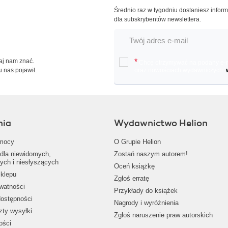
Średnio raz w tygodniu dostaniesz infor
dla subskrybentów newslettera.
Daj nam znać.
*
Chcę otrzymywać na podany e-ma
u nas pojawił.
oraz nowościach wydawniczych.
nia
Wydawnictwo Helion
mocy
O Grupie Helion
dla niewidomych,
Zostań naszym autorem!
ych i niesłyszących
Oceń książkę
klepu
Zgłoś erratę
ywatności
Przykłady do książek
dostępności
Nagrody i wyróżnienia
zty wysyłki
Zgłoś naruszenie praw autorskich
ości