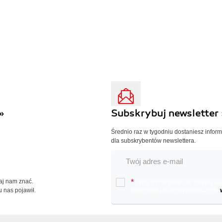
»
Subskrybuj newsletter 
Średnio raz w tygodniu dostaniesz infor
dla subskrybentów newslettera.
Daj nam znać.
*
Chcę otrzymywać na podany e-ma
u nas pojawił.
oraz nowościach wydawniczych.