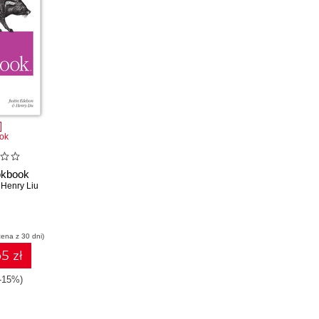
ok
okbook
,
Henry Liu
cena z 30 dni)
5 zł
(-15%)