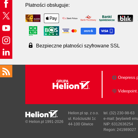
Płatności obsługuje:
Bezpieczne płatności szyfrowane SSL
Onepress.p
Videopoint.
Helion.pl sp. z o.o.
tel. (32) 230-98-63
ul. Kościuszki 1c
e-mail:
[wyświetl ema
© Helion.pl 1991-2026
44-100 Gliwice
NIP: 6312636254
Regon: 241989027