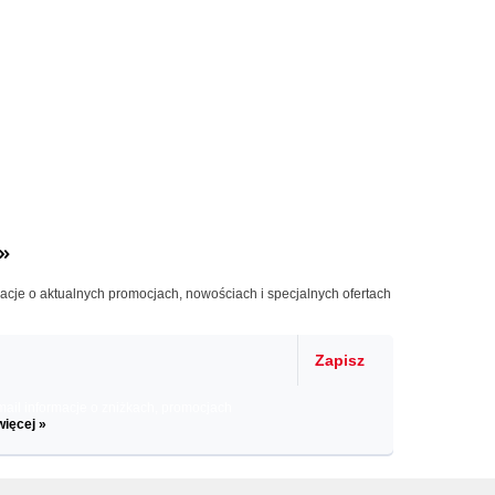
»
macje o aktualnych promocjach, nowościach i specjalnych ofertach
Zapisz
il informacje o zniżkach, promocjach
więcej »