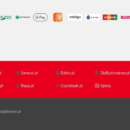
l
Sensus.pl
Editio.pl
DlaBystrzakow.pl
pl
Beya.pl
Czytalisek.pl
Sploty
il]@helion.pl