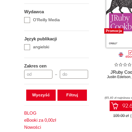
Wydawca
O'Reilly Media
Promocja
Język publikacji
angielski
ebo
Zakres cen
JRuby Co
–
Justin Edelson
Wyczyść
(65,40 zł najniższa 
92.6
BLOG
109.00 zł
eBooki za 0,00zł
Nowości