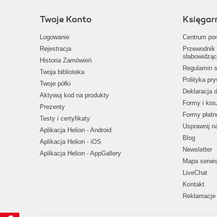
Twoje Konto
Księgar
Logowanie
Centrum po
Rejestracja
Przewodnik 
słabowidząc
Historia Zamówień
Regulamin s
Twoja biblioteka
Polityka pr
Twoje półki
Deklaracja 
Aktywuj kod na produkty
Formy i kos
Prezenty
Formy płatn
Testy i certyfikaty
Usprawnij 
Aplikacja Helion - Android
Blog
Aplikacja Helion - iOS
Newsletter
Aplikacja Helion - AppGallery
Mapa serwi
LiveChat
Kontakt
Reklamacje 