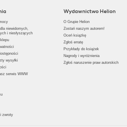
nia
Wydawnictwo Helion
mocy
O Grupie Helion
dla niewidomych,
Zostań naszym autorem!
ych i niesłyszących
Oceń książkę
klepu
Zgłoś erratę
ywatności
Przykłady do książek
dostępności
Nagrody i wyróżnienia
zty wysyłki
Zgłoś naruszenie praw autorskich
ości
nasz serwis WWW
su
i zwroty