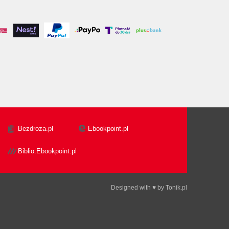
Bezdroza.pl
Ebookpoint.pl
Biblio.Ebookpoint.pl
Designed with ♥ by
Tonik.pl