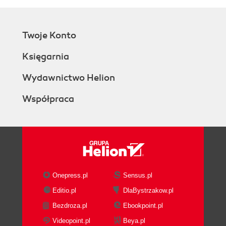
Twoje Konto
Księgarnia
Wydawnictwo Helion
Współpraca
Onepress.pl
Sensus.pl
Editio.pl
DlaBystrzakow.pl
Bezdroza.pl
Ebookpoint.pl
Videopoint.pl
Beya.pl