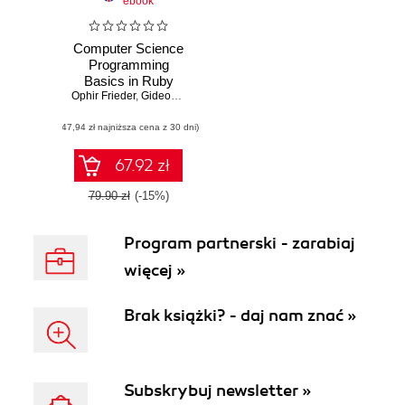
ebook
Computer Science
Programming
Basics in Ruby
Ophir Frieder
,
Gideon Frieder
,
David Grossman
(47,94 zł najniższa cena z 30 dni)
67.92 zł
79.90 zł
(-15%)
Program partnerski - zarabiaj
więcej »
Brak książki? - daj nam znać »
Subskrybuj newsletter »