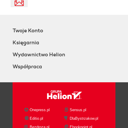
Twoje Konto
Księgarnia
Wydawnictwo Helion
Współpraca
Onepress.pl
Sensus.pl
Editio.pl
DlaBystrzakow.pl
Bezdroza.pl
Ebookpoint.pl