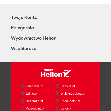
Twoje Konto
Księgarnia
Wydawnictwo Helion
Współpraca
Onepress.pl
Sensus.pl
Editio.pl
DlaBystrzakow.pl
Bezdroza.pl
Ebookpoint.pl
Videopoint.pl
Beya.pl