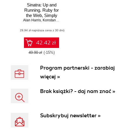
Sinatra: Up and
Running. Ruby for
the Web, Simply
Alan Harris
,
Konstantin Haase
(29,94 zł najniższa cena z 30 dni)
42.42 zł
49.90 zł
(-15%)
Program partnerski - zarabiaj
więcej »
Brak książki? - daj nam znać »
Subskrybuj newsletter »