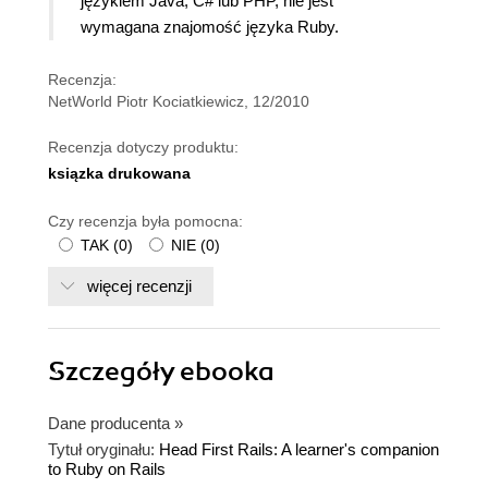
językiem Java, C# lub PHP, nie jest
wymagana znajomość języka Ruby.
Recenzja:
NetWorld Piotr Kociatkiewicz, 12/2010
Recenzja dotyczy produktu:
ksiązka drukowana
Czy recenzja była pomocna:
TAK
(
0
)
NIE
(
0
)
więcej recenzji
Szczegóły
ebooka
Dane producenta
»
Tytuł oryginału:
Head First Rails: A learner's companion
to Ruby on Rails