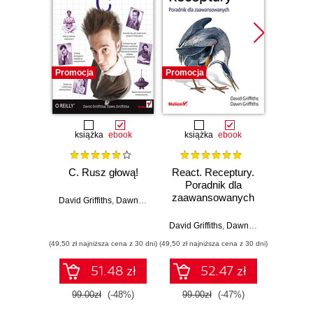
Promocja
Promocja
Promocj
książka
ebook
książka
ebook
C. Rusz głową!
React. Receptury.
Head F
Poradnik dla
Devel
zaawansowanych
E
David Griffiths
,
Dawn Griffiths
David Griffiths
,
Dawn Griffiths
Dawn Grif
(49,50 zł najniższa cena z 30 dni)
(49,50 zł najniższa cena z 30 dni)
(254,15 zł 
51.48 zł
52.47 zł
99.00zł
(-48%)
99.00zł
(-47%)
299.0