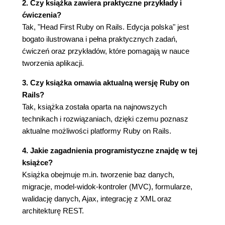
2. Czy książka zawiera praktyczne przykłady i
Zaczynamy od wygenerowania modelu MeBay...
ćwiczenia?
(86)
Tak, "Head First Ruby on Rails. Edycja polska" jest
...a następnie utworzymy tabelę za pomocą
bogato ilustrowana i pełna praktycznych zadań,
polecenia rake (87)
ćwiczeń oraz przykładów, które pomagają w nauce
Ale co z kontrolerem? (88)
tworzenia aplikacji.
Widok tworzony jest przez szablon strony (90)
Szablon strony zawiera kod HTML (91)
3. Czy książka omawia aktualną wersję Ruby on
Trasa mówi Rails, gdzie znajduje się strona (93)
Rails?
Widok nie ma danych do wyświetlenia (100)
Tak, książka została oparta na najnowszych
Co zatem powinna pokazywać strona? (101)
technikach i rozwiązaniach, dzięki czemu poznasz
Kontroler przesyła ogłoszenie do widoku (102)
aktualne możliwości platformy Ruby on Rails.
Rails zmienia rekord w obiekt (104)
4. Jakie zagadnienia programistyczne znajdę w tej
Dane znajdują się w pamięci, a strona internetowa
książce?
je widzi (105)
Książka obejmuje m.in. tworzenie baz danych,
Jest problem - ludzie nie potrafią znaleźć
migracje, model-widok-kontroler (MVC), formularze,
żądanych stron (109)
walidację danych, Ajax, integrację z XML oraz
Trasy wykonywane są w kolejności (112)
architekturę REST.
By przesłać dane do widoku, będziesz
potrzebował kodu kontrolera (114)