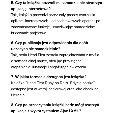
5. Czy ta książka pozwoli mi samodzielnie stworzyć
Strona indeksująca potrzebuje danych ze
aplikację internetową?
WSZYSTKICH rekordów (115)
Tak, książka prowadzi przez cały proces tworzenia
Metoda Ad.find(:all) wczytuje całą tabelę naraz
aplikacji internetowych - od podstawowych operacji po
(116)
zaawansowane funkcje, umożliwiając samodzielne
Dane zwracane są jako obiekt zwany tablicą (117)
budowanie projektów.
Tablica to ponumerowana sekwencja obiektów
(118)
6. Czy publikacja jest odpowiednia dla osób
Wczytanie wszystkich ogłoszeń za pomocą pętli
uczących się samodzielnie?
for (122)
Tak, seria Head First została zaprojektowana z myślą
Potrzebny nam kod HTML dla każdego elementu
o samodzielnej nauce, oferując przystępne
tablicy (123)
wyjaśnienia, ilustracje i angażujące ćwiczenia.
Rails konwertuje szablony stron na kod języka
7. W jakim formacie dostępna jest książka?
Ruby (124)
Książka "Head First Ruby on Rails. Edycja polska"
Pętle można dodawać do szablonów stron za
dostępna jest w wersji papierowej oraz jako ebook na
pomocą scriptletów (125)
Helion.pl.
Z każdym przejściem pętli strona generuje jeden
odnośnik (126)
8. Czy po przeczytaniu książki będę mógł tworzyć
Jak wygląda wygenerowany kod HTML? (127)
aplikacje z wykorzystaniem Ajax i XML?