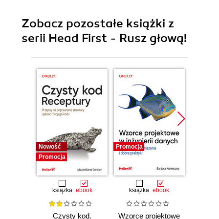
Zobacz pozostałe książki z
serii Head First - Rusz głową!
Nowość
Promocja
Bestselle
Promocja
Promocj
książka
ebook
książka
ebook
ksią
Czysty kod.
Wzorce projektowe
Lan