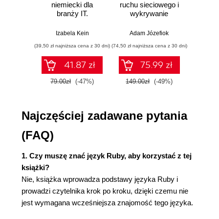
niemiecki dla
ruchu sieciowego i
prze
kontroler (53)
branży IT.
wykrywanie
s
Cała prawda o Rails (54)
Praktyczne
włamań
ste
przykłady i
p
Trzy typy kodu przechowywane są w
Izabela Kein
Adam Józefiok
Wito
ćwiczenia
OSOBNYCH folderach (57)
(39,50 zł najniższa cena z 30 dni)
(74,50 zł najniższa cena z 30 dni)
(29,95 zł naj
Trzeba zmodyfikować pliki WIDOKU (58)
41.87 zł
75.99 zł
Edycja kodu HTML w widoku (59)
Aplikacja musi teraz przechować większą liczbę
79.00zł
(-47%)
149.00zł
(-49%)
59.9
informacji (63)
Migracja to po prostu skrypt w języku Ruby (64)
Najczęściej zadawane pytania
Rails może generować migracje (65)
Nadaj swojej migracji odpowiednią nazwę, a Rails
(FAQ)
napisze za Ciebie kod (66)
Migrację należy wykonać za pomocą rake (67)
1. Czy muszę znać język Ruby, aby korzystać z tej
Sama zmiana bazy danych nie wystarczy (68)
książki?
Dlaczego Rails mówi do mnie po angielsku? (75)
Nie, książka wprowadza podstawy języka Ruby i
Uczymy Rails języków obcych (76)
prowadzi czytelnika krok po kroku, dzięki czemu nie
2. Poza rusztowaniem
jest wymagana wcześniejsza znajomość tego języka.
Rusztowanie robi O WIELE za dużo (85)