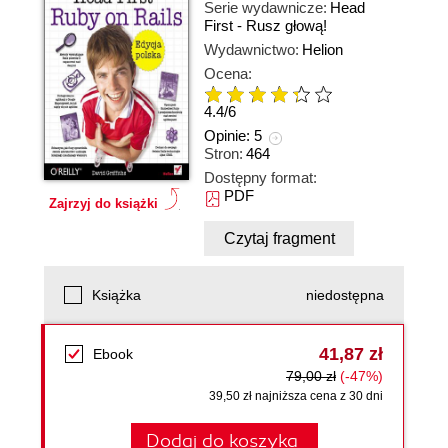
Serie wydawnicze:
Head
First - Rusz głową!
Wydawnictwo:
Helion
Ocena:
4.4
/
6
Opinie:
5
Stron:
464
Dostępny format:
PDF
Zajrzyj do książki
Czytaj fragment
Książka
niedostępna
41,87 zł
Ebook
79,00 zł
(-47%)
39,50 zł najniższa cena z 30 dni
Dodaj do koszyka