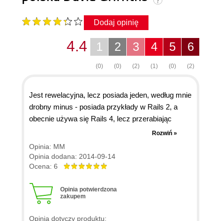
Dodaj opinię
4.4
1
2
3
4
5
6
(0)
(0)
(2)
(1)
(0)
(2)
Jest rewelacyjna, lecz posiada jeden, według mnie
drobny minus - posiada przykłady w Rails 2, a
obecnie używa się Rails 4, lecz przerabiając
konkretne przykłady, strona po stronie szybko
Rozwiń »
można wychwycić konwencję zmian i dostosować
Opinia: MM
je do swojego kodu. Jak dla mnie książka / być
Opinia dodana: 2014-09-14
można nawet cała seria, WYBITNA! Fajnie się
Ocena: 6
czyta i (co najważniejsze) uczy. Genialny sposób
serwowania wiedzy.
Opinia potwierdzona
zakupem
Opinia dotyczy produktu: