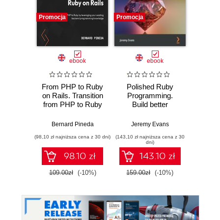
Promocja
Promocja
Promocj
ebook
ebook
From PHP to Ruby
Polished Ruby
Th
on Rails. Transition
Programming.
Wo
from PHP to Ruby
Build better
Devel
by leveraging your
software with more
appli
existing backend
intuitive,
writ
Bernard Pineda
Jeremy Evans
Akshat P
programming
maintainable,
expre
(98,10 zł najniższa cena z 30 dni)
(143,10 zł najniższa cena z 30
(116,10 zł 
knowledge
scalable, and high-
with
dni)
performance Ruby
Ruby
98.10 zł
143.10 zł
code
109.00zł
(-10%)
159.00zł
(-10%)
129.0