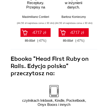
Receptury.
w inżynierii
Lan
Przepisy na
danych.
Proj
poprawienie
Sprawdzone
aplika
struktury i jakości
rozwiązania i dobre
na
Maximiliano Contieri
Bartosz Konieczny
Mayo Os
Twojego kodu
praktyki
mo
(44,50 zł najniższa cena z 30 dni)
(44,50 zł najniższa cena z 30 dni)
(39,50 zł naj
języ
p
47.17 zł
47.17 zł
89.00zł
(-47%)
89.00zł
(-47%)
79.0
Ebooka
"Head First Ruby on
Rails. Edycja polska"
przeczytasz na:
czytnikach Inkbook, Kindle, Pocketbook,
Onyx Booxs i innych