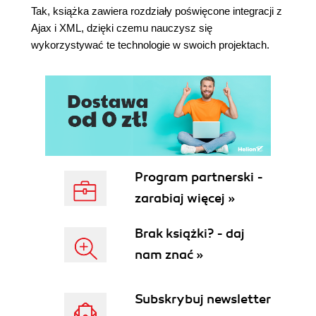
Ale my mamy dwa szablony stron... czy
Tak, książka zawiera rozdziały poświęcone integracji z
powinniśmy zmieniać kod każdego z nich? (130)
Ajax i XML, dzięki czemu nauczysz się
A co z nową treścią statyczną wysłaną przez
wykorzystywać te technologie w swoich projektach.
MeBay? (133)
3. Wstawianie, uaktualnianie i usuwanie
Ludzie chcą sami publikować ogłoszenia w
Internecie (140)
Wiesz już, jak budować aplikację publikującą dane
z bazy (141)
Zapisywanie danych działa dokładnie
Program partnerski -
ODWROTNIE do ich odczytywania (142)
zarabiaj więcej »
Potrzebny nam formularz służący do dodawania
danych oraz metoda akcji zapisująca te dane
Brak książki? - daj
(143)
Czy formularze i obiekty są ze sobą powiązane?
nam znać »
(145)
Rails może tworzyć formularze powiązane z
Subskrybuj newsletter
obiektami modelu (146)