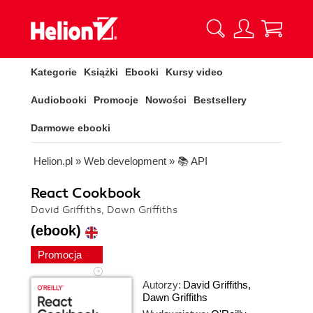
Kategorie
Książki
Ebooki
Kursy video
Audiobooki
Promocje
Nowości
Bestsellery
Darmowe ebooki
Helion.pl
»
Web development
»
📚 API
React Cookbook
David Griffiths, Dawn Griffiths
(ebook)
Promocja
Autorzy:
David Griffiths
,
Dawn Griffiths