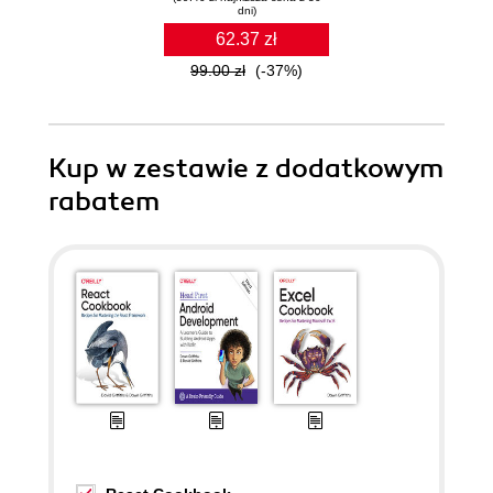
dni)
62.37 zł
99.00 zł
(-37%)
Kup w zestawie z dodatkowym
rabatem