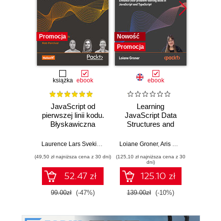
Promocja
Nowość
Nowość
Promocja
Promocj
książka
ebook
ebook
JavaScript od
Learning
Desi
pierwszej linii kodu.
JavaScript Data
Imp
Błyskawiczna
Structures and
Micros
nauka pisania gier,
Algorithms.
Solut
stron WWW i
Enhance your
Certifi
Laurence Lars Svekis
,
Maaike van Putten
Loiane Groner
,
Rob Percival
,
Aris Markogiannakis
Wer
,
D
aplikacji
problem-solving
Ga
(49,50 zł najniższa cena z 30 dni)
(125,10 zł najniższa cena z 30
(125,10 zł 
internetowych
skills in JavaScript
DevOps
dni)
and TypeScript -
pass 
52.47 zł
125.10 zł
Fourth Edition
with 
and 
99.00zł
(-47%)
139.00zł
(-10%)
139.0
clo