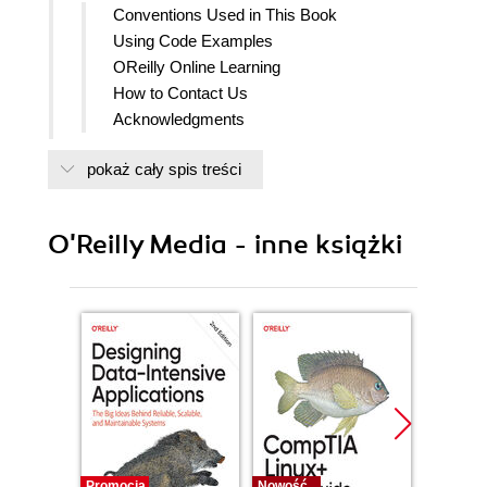
Conventions Used in This Book
Using Code Examples
OReilly Online Learning
How to Contact Us
Acknowledgments
1. Creating Applications
pokaż cały spis treści
Generate a Simple Application
Problem
Solution
O'Reilly Media - inne książki
Discussion
Build Content-Rich Apps with Gatsby
Problem
Solution
Discussion
Build Universal Apps with Razzle
Problem
Solution
Discussion
Manage Server and Client Code with Next.js
Promocja
Nowość
Nowość