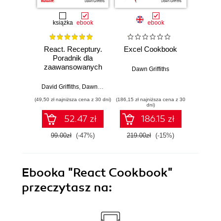
książka
ebook
ebook
React. Receptury.
Excel Cookbook
Head F
Poradnik dla
Devel
zaawansowanych
E
Dawn Griffiths
David Griffiths
,
Dawn Griffiths
Dawn Grif
(49,50 zł najniższa cena z 30 dni)
(186,15 zł najniższa cena z 30
(254,15 zł 
dni)
52.47 zł
186.15 zł
99.00zł
(-47%)
219.00zł
(-15%)
299.0
Ebooka
"React Cookbook"
przeczytasz na: