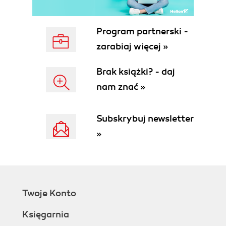
Discussion
Use Storybook for Component Development
Problem
Program partnerski -
Solution
zarabiaj więcej »
Discussion
Test Your Code in a Browser with Cypress
Brak książki? - daj
Problem
nam znać »
Solution
Discussion
2. Routing
Subskrybuj newsletter
Create Interfaces with Responsive Routes
»
Problem
Solution
Discussion
Move State into Routes
Problem
Twoje Konto
Solution
Discussion
Księgarnia
Use MemoryRouter for Unit Testing