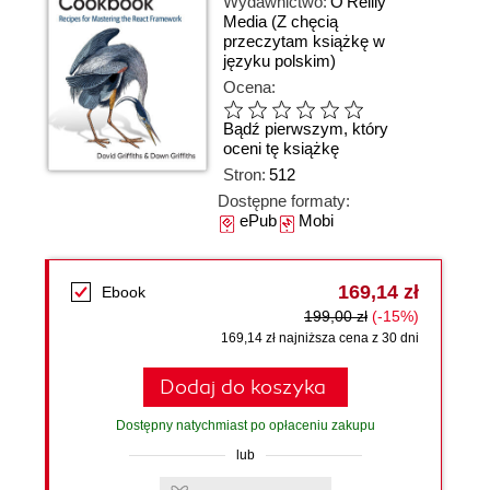
Wydawnictwo:
O'Reilly
Media
(Z chęcią
przeczytam książkę w
języku polskim)
Ocena:
Bądź pierwszym, który
oceni tę książkę
Stron:
512
Dostępne formaty:
ePub
Mobi
169,14 zł
Ebook
199,00 zł
(-15%)
169,14 zł najniższa cena z 30 dni
Dodaj do koszyka
Dostępny natychmiast po opłaceniu zakupu
lub