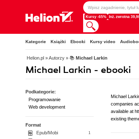
Kursy -65%
Inż. zwrotna 39,90
Kategorie
Książki
Ebooki
Kursy video
Audiobo
Helion.pl
» Autorzy
» 📚
Michael Larkin
Michael Larkin - ebooki
Podkategorie:
Michael Larki
Programowanie
companies acr
Web development
available at h
existing them
Format
Epub/Mobi
1