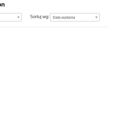
on
Data wydania
Sortuj wg:
Data wydania