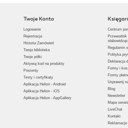
Twoje Konto
Księgar
Logowanie
Centrum po
Rejestracja
Przewodnik 
słabowidząc
Historia Zamówień
Regulamin s
Twoja biblioteka
Polityka pr
Twoje półki
Deklaracja 
Aktywuj kod na produkty
Formy i kos
Prezenty
Formy płatn
Testy i certyfikaty
Usprawnij 
Aplikacja Helion - Android
Blog
Aplikacja Helion - iOS
Newsletter
Aplikacja Helion - AppGallery
Mapa serwi
LiveChat
Kontakt
Reklamacje 