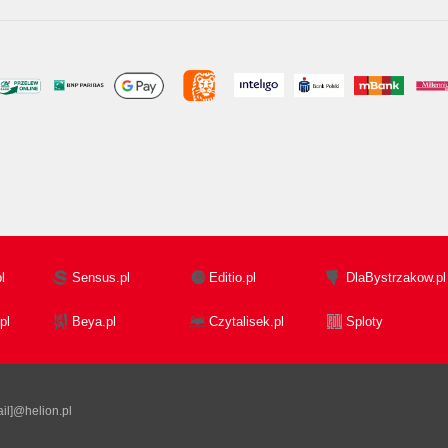
l
Sensus.pl
Editio.pl
DlaBystrzakow.pl
pl
Beya.pl
Czytalisek.pl
Sploty
il]@helion.pl