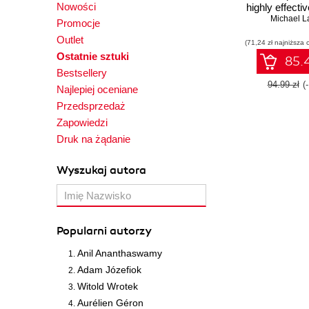
Nowości
highly effecti
apps using th
Michael L
Promocje
Ruby on 
Outlet
(71,24 zł najniższa 
framew
Ostatnie sztuki
85.4
Bestsellery
94.99 zł
(
Najlepiej oceniane
Przedsprzedaż
Zapowiedzi
Druk na żądanie
Wyszukaj autora
Popularni autorzy
Anil Ananthaswamy
Adam Józefiok
Witold Wrotek
Aurélien Géron