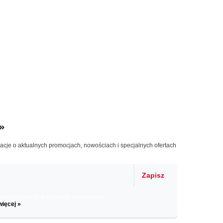
»
macje o aktualnych promocjach, nowościach i specjalnych ofertach
Zapisz
il informacje o zniżkach, promocjach
więcej »