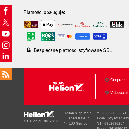
Płatności obsługuje:
Bezpieczne płatności szyfrowane SSL
Onepress.p
Videopoint.
Helion.pl sp. z o.o.
tel. (32) 230-98-63
ul. Kościuszki 1c
e-mail:
[wyświetl ema
© Helion.pl 1991-2026
44-100 Gliwice
NIP: 6312636254
Regon: 241989027