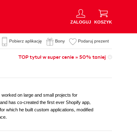
ZALOGUJ
KOSZYK
Pobierz aplikację
Bony
Podaruj prezent
TOP tytuł w super cenie » 50% taniej
 worked on large and small projects for
and has co-created the first ever Shopify app,
or which he built custom applications, modified
nce.