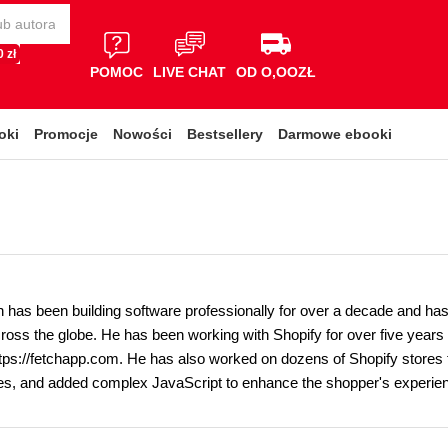
 zł
POMOC
LIVE CHAT
OD O,OOZŁ
oki
Promocje
Nowości
Bestsellery
Darmowe ebooki
n has been building software professionally for over a decade and has
oss the globe. He has been working with Shopify for over five years 
ttps://fetchapp.com. He has also worked on dozens of Shopify stores f
es, and added complex JavaScript to enhance the shopper's experie