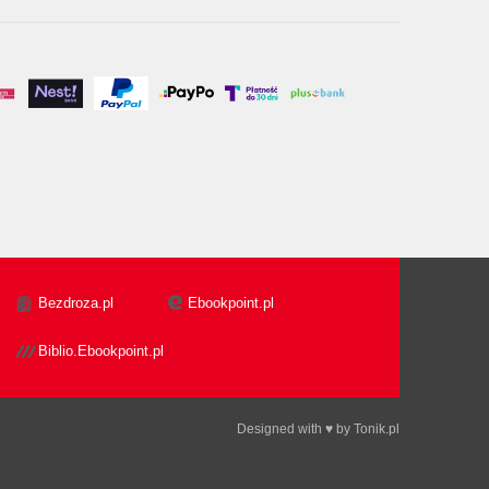
Bezdroza.pl
Ebookpoint.pl
Biblio.Ebookpoint.pl
Designed with ♥ by
Tonik.pl