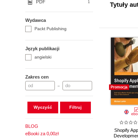
PDF
1
Tytuły au
Wydawca
Packt Publishing
Język publikacji
angielski
Zakres cen
–
Promocja
Wyczyść
ebo
BLOG
Shopify App
eBooki za 0,00zł
Development