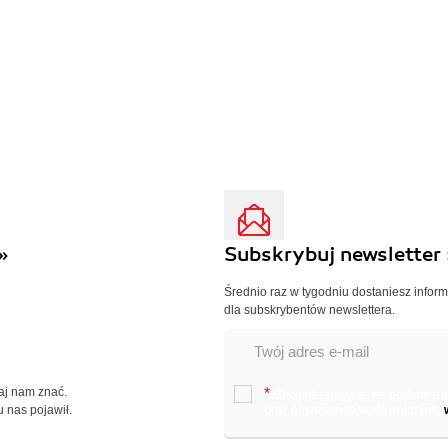
»
Subskrybuj newsletter 
Średnio raz w tygodniu dostaniesz infor
dla subskrybentów newslettera.
Daj nam znać.
*
Chcę otrzymywać na podany e-ma
u nas pojawił.
oraz nowościach wydawniczych.