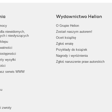
nia
Wydawnictwo Helion
mocy
O Grupie Helion
dla niewidomych,
Zostań naszym autorem!
ych i niesłyszących
Oceń książkę
klepu
Zgłoś erratę
ywatności
Przykłady do książek
dostępności
Nagrody i wyróżnienia
zty wysyłki
Zgłoś naruszenie praw autorskich
ości
nasz serwis WWW
su
i zwroty