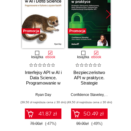
Promocja
Promocja
Nowość
Promocj
książka
ebook
książka
ebook
Interfejsy API w AI i
Bezpieczeństwo
Desi
Data Science.
API w praktyce.
Imp
Programowanie w
Strategie
Micros
Pythonie z
ofensywno-
Solut
użyciem FastAPI
defensywne, testy
Certifi
Ryan Day
Confidence Staveley
,
Christopher Ro
Wer
penetracyjne i
Ga
(39,50 zł najniższa cena z 30 dni)
(49,50 zł najniższa cena z 30 dni)
(125,10 zł 
bezpieczna
DevOps
implementacja
pass 
41.87 zł
50.49 zł
interfejsów API
with 
and 
79.00zł
(-47%)
99.00zł
(-49%)
139.0
clo