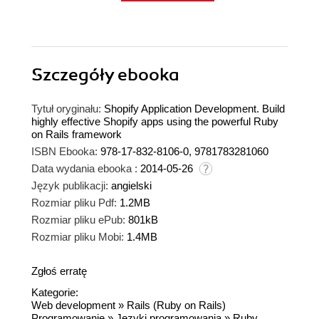
Szczegóły
ebooka
Tytuł oryginału:
Shopify Application Development. Build
highly effective Shopify apps using the powerful Ruby
on Rails framework
ISBN Ebooka:
978-17-832-8106-0, 9781783281060
Data wydania ebooka :
2014-05-26
Język publikacji:
angielski
Rozmiar pliku Pdf:
1.2MB
Rozmiar pliku ePub:
801kB
Rozmiar pliku Mobi:
1.4MB
Zgłoś erratę
Kategorie:
Web development
»
Rails (Ruby on Rails)
Programowanie
»
Języki programowania
»
Ruby