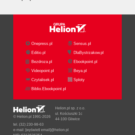
and variants
Cleaning up the rest of the
site
Picking a winner from a list
Creating contests
Summary
Onepress.pl
Sensus.pl
4. Going Public
Editio.pl
DlaBystrzakow.pl
High-level requirements
Bezdroza.pl
Ebookpoint.pl
Supporting multiple accounts
Authorizing user access to data
Videopoint.pl
Beya.pl
Verifying Shopify requests
Czytalisek.pl
Sploty
Verifying HTTP GET/POST
Biblio.Ebookpoint.pl
requests
Verifying webhook requests
Installing from the Shopify App Store
Helion.pl sp. z o.o.
Subscribing to and processing
ul. Kościuszki 1c
© Helion.pl 1991-2026
44-100 Gliwice
Shopify Webhooks
tel. (32) 230-98-63
Summary
e-mail:
[wyświetl email]@helion.pl