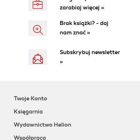
Installing Twitter Bootstrap
zarabiaj więcej »
Setting up source control
Deploying to Heroku
Brak książki? - daj
Summary
nam znać »
3. Building a Private App
Signing up for Shopify
Understanding our workflow
Subskrybuj newsletter
Building the application
»
High-level requirements
Installing a few necessary gems
Storing Shopify API credentials
Connecting to Shopify
Retrieving product information
Twoje Konto
from Shopify
Retrieving order information
Księgarnia
from Shopify
Cleaning up the UI
Wydawnictwo Helion
Updating the sidebar
Współpraca
Updating orders, products,