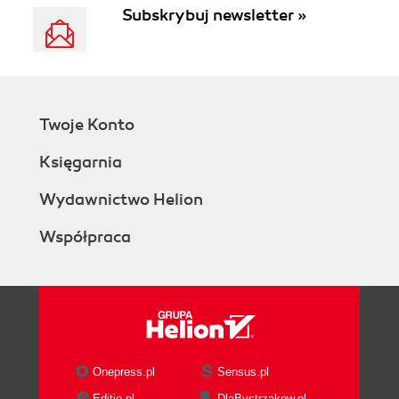
Subskrybuj newsletter »
Twoje Konto
Księgarnia
Wydawnictwo Helion
Współpraca
Onepress.pl
Sensus.pl
Editio.pl
DlaBystrzakow.pl