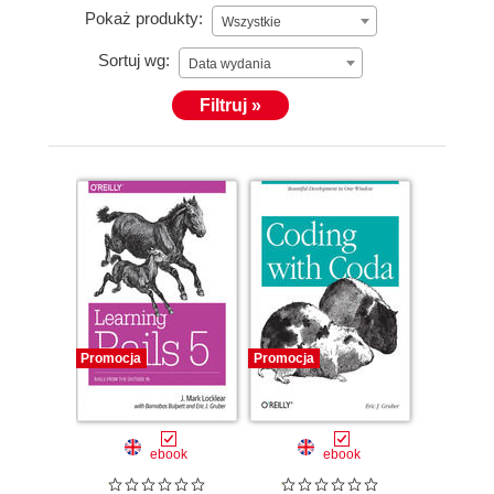
Pokaż produkty:
Wszystkie
Sortuj wg:
Data wydania
Filtruj »
Promocja
Promocja
ebook
ebook