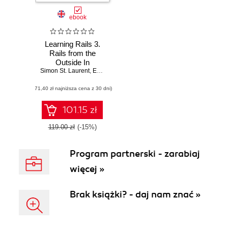
ebook
Learning Rails 3.
Rails from the
Outside In
Simon St. Laurent
,
Edd Wilder-James
,
Eric J Gruber
(71,40 zł najniższa cena z 30 dni)
101.15 zł
119.00 zł
(-15%)
Program partnerski - zarabiaj
więcej »
Brak książki? - daj nam znać »