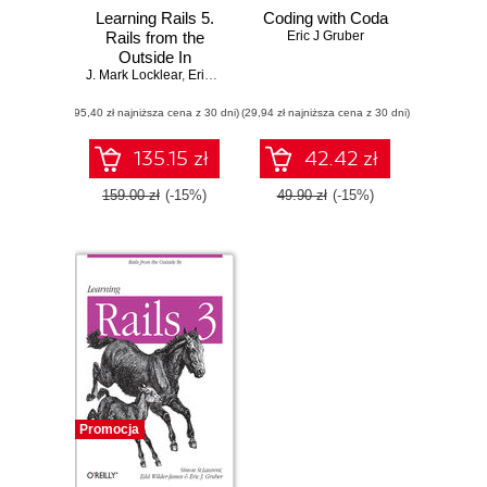
Learning Rails 5.
Coding with Coda
Rails from the
Eric J Gruber
Outside In
J. Mark Locklear
,
Eric J Gruber
,
Barnabas Bulpett
(95,40 zł najniższa cena z 30 dni)
(29,94 zł najniższa cena z 30 dni)
135.15 zł
42.42 zł
159.00 zł
(-15%)
49.90 zł
(-15%)
Promocja