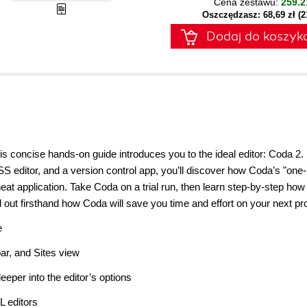
Cena zestawu:
259.2
Oszczędzasz: 68,69 zł (
Dodaj do koszyk
a
is concise hands-on guide introduces you to the ideal editor: Coda 2.
SS editor, and a version control app, you’ll discover how Coda’s "one-
t application. Take Coda on a trial run, then learn step-by-step how 
ind out firsthand how Coda will save you time and effort on your next pro
e
bar, and Sites view
per into the editor’s options
L editors