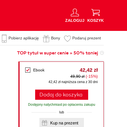
ZALOGUJ
KOSZYK
Pobierz aplikację
Bony
Podaruj prezent
TOP tytuł w super cenie » 50% taniej
42,42 zł
Ebook
49,90 zł
(-15%)
42,42 zł najniższa cena z 30 dni
Dodaj do koszyka
Dostępny natychmiast po opłaceniu zakupu
lub
Kup na prezent