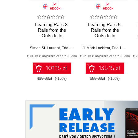
ebook
ebook
Learning Rails 3.
Learning Rails 5.
Rails from the
Rails from the
Outside In
Outside In
Simon St. Laurent
,
Edd Wilder-James
J. Mark Locklear
,
Eric J Gruber
,
Eric J Gruber
,
B
(101,15 zł najniższa cena z 30 dni)
(135,15 zł najniższa cena z 30 dni)
(12
101.15 zł
135.15 zł
119.00zł
(-15%)
159.00zł
(-15%)