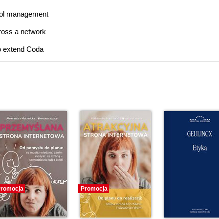
trol management
cross a network
to extend Coda
romocja
Promocja