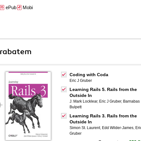
ePub
Mobi
 rabatem
Coding with Coda
Eric J Gruber
Learning Rails 5. Rails from the
Outside In
J. Mark Locklear
,
Eric J Gruber
,
Barnabas
Bulpett
Learning Rails 3. Rails from the
Outside In
Simon St. Laurent
,
Edd Wilder-James
,
Eri
Gruber