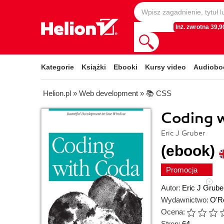
Inż. zwrotna 39,90
Kategorie
Książki
Ebooki
Kursy video
Audiobo
Helion.pl
»
Web development
»
📚 CSS
Coding 
Eric J Gruber
(ebook)
Promocja
Autor:
Eric J Grube
Wydawnictwo:
O'Re
Ocena:
Stron:
64