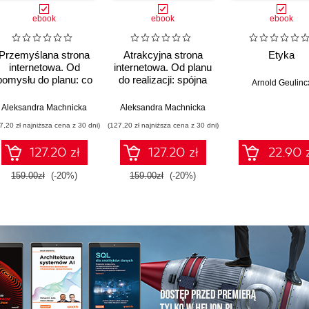
ebook
ebook
ebook
Przemyślana strona
Atrakcyjna strona
Etyka
internetowa. Od
internetowa. Od planu
pomysłu do planu: co
do realizacji: spójna
Arnold Geulinc
musisz wiedzieć,
strona bez chaosu i
zanim ruszysz ze
wizualnych dram
arnabas Bulpett
Aleksandra Machnicka
Aleksandra Machnicka
stroną - samodzielnie
7,20 zł najniższa cena z 30 dni)
(127,20 zł najniższa cena z 30 dni)
lub z kimś!
127.20 zł
127.20 zł
22.90 
159.00zł
(-20%)
159.00zł
(-20%)