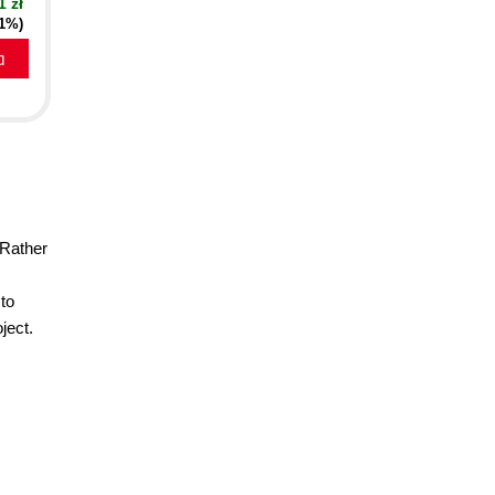
1 zł
21%)
a
 Rather
to
ject.