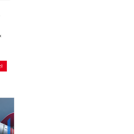
ebook
ebook
O świadomości.
Pracuj i nie trać
Fenomenologia
nadziei
zjawisk umysłowych
x
Thomas Carlyle
Marek Łagosz
(17,48 zł najniższa cena z 30 dni)
zł
18.36 zł
16.00 zł
26.00zł
(-29%)