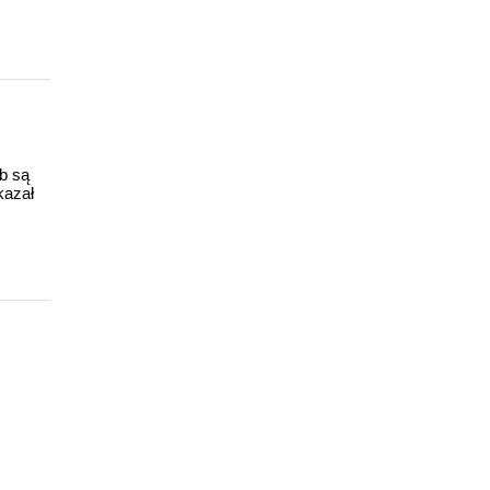
ub są
kazał