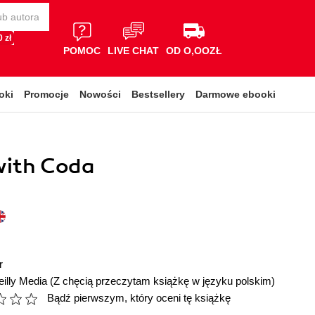
 zł
POMOC
LIVE CHAT
OD O,OOZŁ
oki
Promocje
Nowości
Bestsellery
Darmowe ebooki
with Coda
r
illy Media
(Z chęcią przeczytam książkę w języku polskim)
Bądź pierwszym, który oceni tę książkę