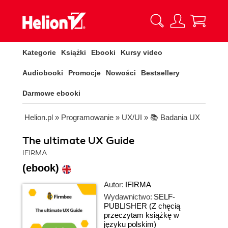
Kategorie
Książki
Ebooki
Kursy video
Audiobooki
Promocje
Nowości
Bestsellery
Darmowe ebooki
Helion.pl
»
Programowanie
»
UX/UI
»
📚 Badania UX
The ultimate UX Guide
IFIRMA
(ebook)
Autor:
IFIRMA
Wydawnictwo:
SELF-
PUBLISHER
(Z chęcią
przeczytam książkę w
języku polskim)