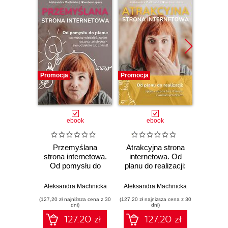
Promocja
Promocja
ebook
ebook
Przemyślana
Atrakcyjna strona
strona internetowa.
internetowa. Od
Od pomysłu do
planu do realizacji:
Arno
planu: co musisz
spójna strona bez
wiedzieć, zanim
chaosu i
Aleksandra Machnicka
Aleksandra Machnicka
ruszysz ze stroną -
wizualnych dram
(127,20 zł najniższa cena z 30
(127,20 zł najniższa cena z 30
samodzielnie lub z
dni)
dni)
kimś!
127.20 zł
127.20 zł