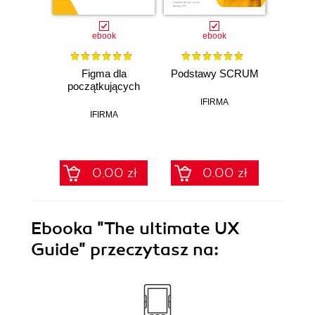
ebook
ebook
Figma dla
Podstawy SCRUM
JavaS
początkujących
Beg
Ad
IFIRMA
IFIRMA
0.00 zł
0.00 zł
Ebooka
"The ultimate UX
Guide"
przeczytasz na: