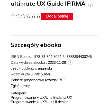
ultimate UX Guide IFIRMA
Dodaj opinię
Szczegóły
ebooka
ISBN Ebooka:
978-83-944-3024-5, 9788394430245
Data wydania ebooka :
2023-11-28
Język publikacji:
angielski
Rozmiar pliku Pdf:
5.4MB
Pobierz przykładowy rozdział PDF
Zgłoś erratę
Kategorie:
Programowanie
»
UX/UI
»
Badania UX
Programowanie
»
UX/UI
»
UI design