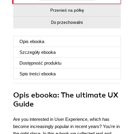
Przenieś na półkę
Do przechowalni
Opis
ebooka
Szczegóły
ebooka
Dostępność produktu
Spis treści
ebooka
Opis
ebooka
: The ultimate UX
Guide
Are you interested in User Experience, which has
become increasingly popular in recent years? You're in
the right place. In this e-book we collected real and