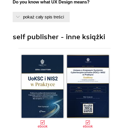
Do you know what UX Design means?
Are you designing user experiences?
pokaż cały spis treści
10 usability heuristics for UX design you need to
know
self publisher - inne książki
The UX design process in 5 easy and simple steps
User-centered design and its main principles
Stages of User-centered design process
Customer Experience
How does User Experience relate to Customer
Experience?
Brand Experience
Human-Computer Interaction (HCI)
Why is UX important?
ebook
ebook