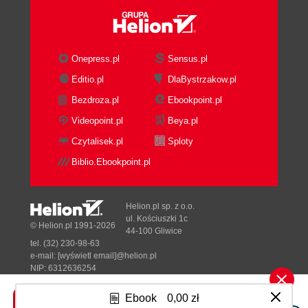
Onepress.pl
Sensus.pl
Editio.pl
DlaBystrzakow.pl
Bezdroza.pl
Ebookpoint.pl
Videopoint.pl
Beya.pl
Czytalisek.pl
Sploty
Biblio.Ebookpoint.pl
Helion.pl sp. z o.o.
ul. Kościuszki 1c
© Helion.pl 1991-2026
44-100 Gliwice
tel. (32) 230-98-63
e-mail:
[wyświetl email]@helion.pl
NIP: 6312636254
Regon: 241989027
Ebook
0,00 zł
Designed with ♥ by
Tonik.pl