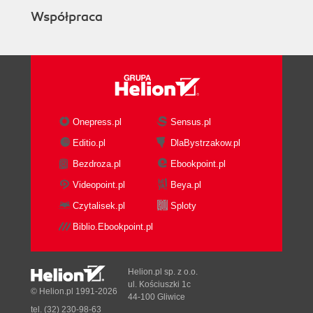
Współpraca
Onepress.pl
Sensus.pl
Editio.pl
DlaBystrzakow.pl
Bezdroza.pl
Ebookpoint.pl
Videopoint.pl
Beya.pl
Czytalisek.pl
Sploty
Biblio.Ebookpoint.pl
Helion.pl sp. z o.o.
ul. Kościuszki 1c
© Helion.pl 1991-2026
44-100 Gliwice
tel. (32) 230-98-63