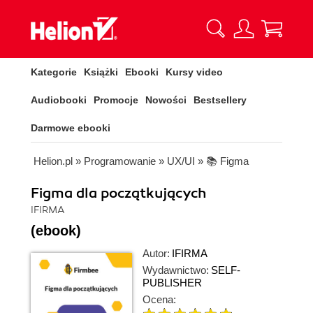
Kategorie
Książki
Ebooki
Kursy video
Audiobooki
Promocje
Nowości
Bestsellery
Darmowe ebooki
Helion.pl
»
Programowanie
»
UX/UI
»
📚 Figma
Figma dla początkujących
IFIRMA
(ebook)
Autor:
IFIRMA
Wydawnictwo:
SELF-
PUBLISHER
Ocena: