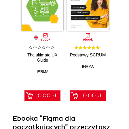
ebook
ebook
The ultimate UX
Podstawy SCRUM
JavaS
Guide
Beg
Ad
IFIRMA
IFIRMA
0.00 zł
0.00 zł
Ebooka
"Figma dla
początkujących"
przeczytasz