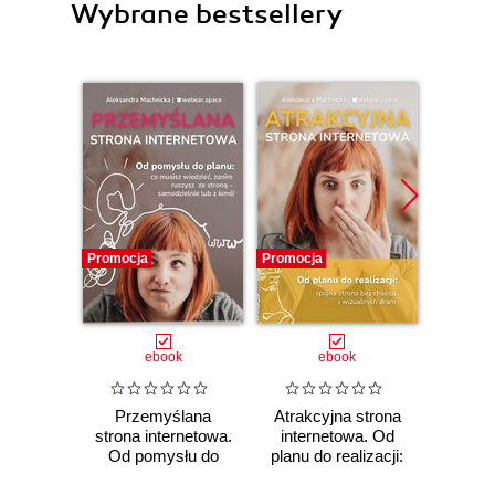
Wybrane bestsellery
Promocja
Promocja
ebook
ebook
Przemyślana
Atrakcyjna strona
strona internetowa.
internetowa. Od
Od pomysłu do
planu do realizacji:
Arno
planu: co musisz
spójna strona bez