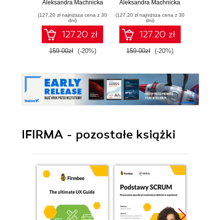
wiedzieć, zanim
chaosu i
Aleksandra Machnicka
Aleksandra Machnicka
ruszysz ze stroną -
wizualnych dram
(127,20 zł najniższa cena z 30
(127,20 zł najniższa cena z 30
samodzielnie lub z
dni)
dni)
kimś!
127.20 zł
127.20 zł
159.00zł
(-20%)
159.00zł
(-20%)
IFIRMA - pozostałe książki