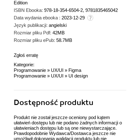
Edition
ISBN Ebooka:
978-18-354-6504-2, 9781835465042
Data wydania ebooka :
2023-12-29
Język publikacji:
angielski
Rozmiar pliku Pdf:
42MB
Rozmiar pliku ePub:
58.7MB
Zgłoś erratę
Kategorie:
Programowanie
»
UX/UI
»
Figma
Programowanie
»
UX/UI
»
UI design
Dostępność produktu
Produkt nie został jeszcze oceniony pod kątem
ułatwień dostępu lub nie podano żadnych informacji o
ułatwieniach dostępu lub są one niewystarczające.
Prawdopodobnie Wydawca/Dostawca jeszcze nie
umożliwił dokonania walidacji produktu lub nie