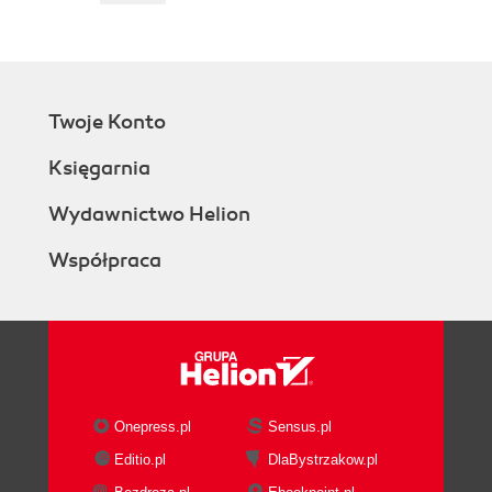
Twoje Konto
Księgarnia
Wydawnictwo Helion
Współpraca
Onepress.pl
Sensus.pl
Editio.pl
DlaBystrzakow.pl