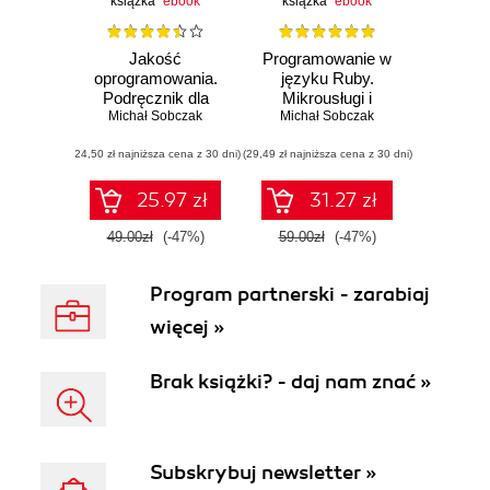
książka
ebook
książka
ebook
Jakość
Programowanie w
oprogramowania.
języku Ruby.
Podręcznik dla
Mikrousługi i
profesjonalistów
Michał Sobczak
konteneryzacja
Michał Sobczak
(24,50 zł najniższa cena z 30 dni)
(29,49 zł najniższa cena z 30 dni)
25.97 zł
31.27 zł
49.00zł
(-47%)
59.00zł
(-47%)
Program partnerski - zarabiaj
więcej »
Brak książki? - daj nam znać »
Subskrybuj newsletter »