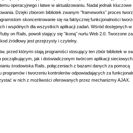
stemu operacyjnego i łatwe w aktualizowaniu. Nadal jednak kluczowe
wania. Dzięki zbiorom bibliotek zwanym "frameworks" proces tworz
programistom skoncentrowanie się na faktycznej funkcjonalności twor
ych i wspólnych dla wszystkich aplikacji zadań. Wśród dostępnych w 
uby on Rails, powoli stający się "ikoną" nurtu Web 2.0. Tworzone za
od źródłowy jest przejrzysty i czytelny.
w, przed którymi stają programiści stosujący ten zbiór bibliotek w sw
 początkującym, jak i doświadczonym twórcom aplikacji sieciowych
amianiu środowiska Rails, połączeniach z bazami danych za pomocą
 programów i tworzeniu kontrolerów odpowiadających za funkcjonal
korzystać w nich z możliwości oferowanych przez mechanizmy AJAX.