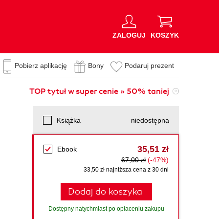
ZALOGUJ
KOSZYK
Pobierz aplikację
Bony
Podaruj prezent
TOP tytuł w super cenie » 50% taniej
Książka
niedostępna
35,51 zł
Ebook
67,00 zł
(-47%)
33,50 zł najniższa cena z 30 dni
Dodaj do koszyka
Dostępny natychmiast po opłaceniu zakupu