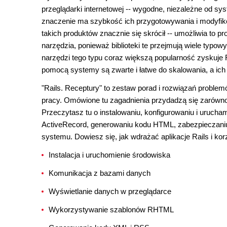
przeglądarki internetowej -- wygodne, niezależne od sy
znaczenie ma szybkość ich przygotowywania i modyfiko
takich produktów znacznie się skrócił -- umożliwia to 
narzędzia, ponieważ biblioteki te przejmują wiele typow
narzędzi tego typu coraz większą popularność zyskuje R
pomocą systemy są zwarte i łatwe do skalowania, a ich k
"Rails. Receptury" to zestaw porad i rozwiązań problemó
pracy. Omówione tu zagadnienia przydadzą się zarówno
Przeczytasz tu o instalowaniu, konfigurowaniu i uruch
ActiveRecord, generowaniu kodu HTML, zabezpieczaniu
systemu. Dowiesz się, jak wdrażać aplikacje Rails i 
Instalacja i uruchomienie środowiska
Komunikacja z bazami danych
Wyświetlanie danych w przeglądarce
Wykorzystywanie szablonów RHTML