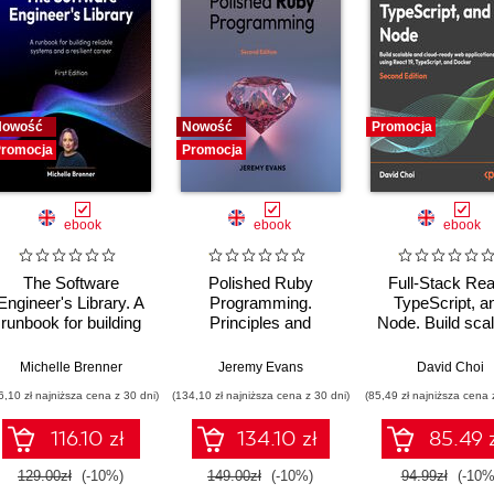
Nowość
Nowość
Promocja
romocja
Promocja
ebook
ebook
ebook
The Software
Polished Ruby
Full-Stack Rea
Engineer's Library. A
Programming.
TypeScript, a
runbook for building
Principles and
Node. Build scal
reliable systems and
practices for building
and cloud-ready
a resilient career
scalable,
applications us
Michelle Brenner
Jeremy Evans
David Choi
maintainable, and
React 19, TypeSc
6,10 zł najniższa cena z 30 dni)
(134,10 zł najniższa cena z 30 dni)
(85,49 zł najniższa cena 
performant software -
and Docker - S
Second Edition
Edition
116.10 zł
134.10 zł
85.49 
129.00zł
(-10%)
149.00zł
(-10%)
94.99zł
(-10%