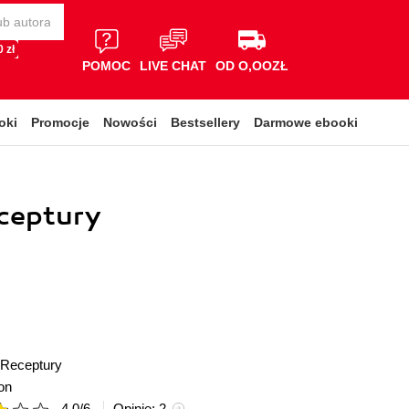
 zł
POMOC
LIVE CHAT
OD O,OOZŁ
oki
Promocje
Nowości
Bestsellery
Darmowe ebooki
eceptury
Receptury
on
4.0
/
6
Opinie:
2