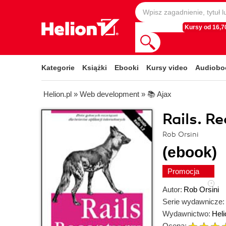
Kursy od 16,70
Kategorie
Książki
Ebooki
Kursy video
Audiobo
Helion.pl
»
Web development
»
📚 Ajax
Rails. R
Rob Orsini
(ebook)
Promocja
Autor:
Rob Orsini
Serie wydawnicze:
Wydawnictwo:
Heli
Ocena: