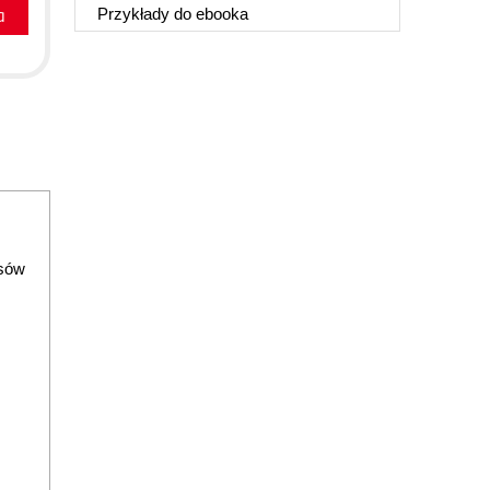
a
Przykłady do
ebooka
jsów