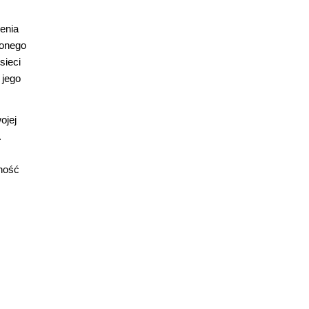
enia
zonego
sieci
 jego
ojej
.
ność