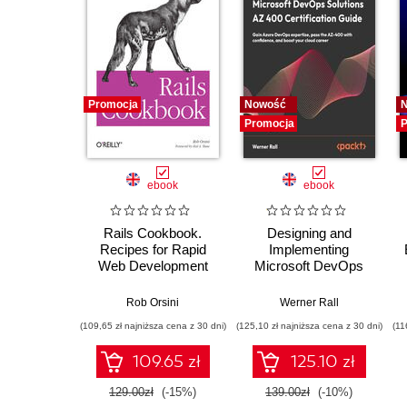
Promocja
Nowość
Promocja
P
ebook
ebook
Rails Cookbook.
Designing and
Recipes for Rapid
Implementing
Web Development
Microsoft DevOps
with Ruby
Solutions AZ 400
Certification Guide.
Rob Orsini
Werner Rall
Gain Azure DevOps
(109,65 zł najniższa cena z 30 dni)
(125,10 zł najniższa cena z 30 dni)
(11
expertise, pass the
AZ-400 with
109.65 zł
125.10 zł
confidence, and
boost your cloud
129.00zł
(-15%)
139.00zł
(-10%)
career