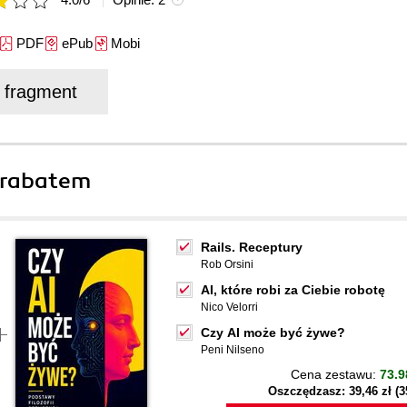
PDF
ePub
Mobi
j fragment
 rabatem
Rails. Receptury
Rob Orsini
AI, które robi za Ciebie robotę
Nico Velorri
Czy AI może być żywe?
Peni Nilseno
Cena zestawu:
73.9
Oszczędzasz: 39,46 zł (