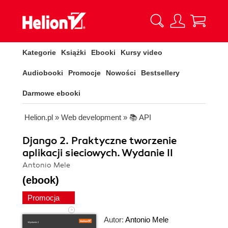
Kategorie
Książki
Ebooki
Kursy video
Audiobooki
Promocje
Nowości
Bestsellery
Darmowe ebooki
Helion.pl
»
Web development
»
📚 API
Django 2. Praktyczne tworzenie
aplikacji sieciowych. Wydanie II
Antonio Mele
(ebook)
Promocja
Autor:
Antonio Mele