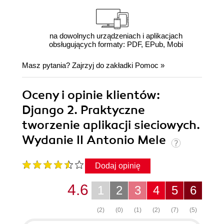
na dowolnych urządzeniach i aplikacjach
obsługujących formaty: PDF, EPub, Mobi
Masz pytania? Zajrzyj do zakładki
Pomoc
»
Oceny i opinie klientów:
Django 2. Praktyczne
tworzenie aplikacji sieciowych.
Wydanie II Antonio Mele
Dodaj opinię
4.6
1
2
3
4
5
6
(2)
(0)
(1)
(2)
(7)
(5)