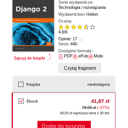
Serie wydawnicze:
Technologia i rozwiązania
Wydawnictwo:
Helion
Ocena:
4.6
/
6
Opinie:
17
Stron:
440
Dostępne formaty:
PDF
ePub
Mobi
Zajrzyj do książki
Czytaj fragment
Książka
niedostępna
41,87 zł
Ebook
79,00 zł
(-47%)
39,50 zł najniższa cena z 30 dni
Dodaj do koszyka