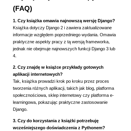
Dodanie wzorców adresów URL do widoków
(FAQ)
39
Kanoniczne adresy URL dla modeli 41
1. Czy książka omawia najnowszą wersję Django?
Utworzenie szablonów dla widoków 41
Książka dotyczy Django 2 i zawiera zaktualizowane
Dodanie stronicowania 45
informacje względem poprzedniego wydania. Omawia
Użycie widoków opartych na klasach 47
praktyczne aspekty pracy z tą wersją frameworka,
Podsumowanie 48
jednak nie obejmuje najnowszych funkcji Django 3 lub
4.
Rozdział 2. Usprawnienie bloga za pomocą funkcji
zaawansowanych 49
2. Czy znajdę w książce przykłady gotowych
aplikacji internetowych?
Współdzielenie postów przy użyciu wiadomości e-
Tak, książka prowadzi krok po kroku przez proces
mail 49
tworzenia różnych aplikacji, takich jak blog, platforma
Tworzenie formularzy w Django 50
społecznościowa, sklep internetowy czy platforma e-
Obsługa formularzy w widokach 51
learningowa, pokazując praktyczne zastosowanie
Wysyłanie wiadomości e-mail w Django 52
Django.
Generowanie formularza w szablonie 55
Utworzenie systemu komentarzy 58
3. Czy do korzystania z książki potrzebuję
Utworzenie formularza na podstawie modelu
wcześniejszego doświadczenia z Pythonem?