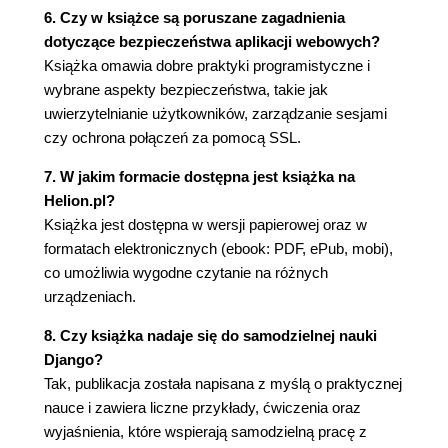
6. Czy w książce są poruszane zagadnienia
Proste wyszukiwania 89
dotyczące bezpieczeństwa aplikacji webowych?
Wyszukiwanie w wielu polach 90
Książka omawia dobre praktyki programistyczne i
Utworzenie widoku wyszukiwania 90
wybrane aspekty bezpieczeństwa, takie jak
Stemming i ranking wyników 92
uwierzytelnianie użytkowników, zarządzanie sesjami
Wagi zapytań 93
czy ochrona połączeń za pomocą SSL.
Wyszukiwanie z podobieństwem trygramu 94
Inne silniki wyszukiwania pełnotekstowego 95
7. W jakim formacie dostępna jest książka na
Podsumowanie 95
Helion.pl?
Rozdział 4. Utworzenie witryny społecznościowej
Książka jest dostępna w wersji papierowej oraz w
formatach elektronicznych (ebook: PDF, ePub, mobi),
97
co umożliwia wygodne czytanie na różnych
Utworzenie projektu witryny społecznościowej 97
urządzeniach.
Rozpoczęcie pracy nad aplikacją
społecznościową 98
8. Czy książka nadaje się do samodzielnej nauki
Użycie frameworka uwierzytelniania w Django 99
Django?
Utworzenie widoku logowania 100
Tak, publikacja została napisana z myślą o praktycznej
Użycie widoków uwierzytelniania w Django
nauce i zawiera liczne przykłady, ćwiczenia oraz
105
wyjaśnienia, które wspierają samodzielną pracę z