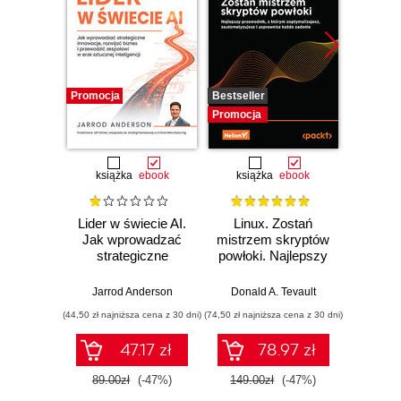
Promocja
Bestseller
Promocj
Promocja
książka
ebook
książka
ebook
ksią
Lider w świecie AI.
Linux. Zostań
P
Jak wprowadzać
mistrzem skryptów
Re
strategiczne
powłoki. Najlepszy
Ob
innowacje, rozwijać
przewodnik, z
nauko
biznes i
którym
cz
Jarrod Anderson
Donald A. Tevault
William 
przewodzić
zoptymalizujesz,
eksp
(44,50 zł najniższa cena z 30 dni)
(74,50 zł najniższa cena z 30 dni)
(44,50 zł naj
zespołowi w erze
zautomatyzujesz i
anali
sztucznej
usprawnisz każde
Python
47.17 zł
78.97 zł
inteligencji
zadanie
89.00zł
(-47%)
149.00zł
(-47%)
89.0