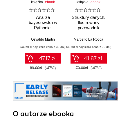
książka
ebook
książka
ebook
ksią
Analiza
Struktury danych.
Pytho
bayesowska w
Ilustrowany
mas
Pythonie.
przewodnik
prz
Praktyczny
Najlep
przewodnik po
w 
Osvaldo Martin
Marcello La Rocca
Yuxi 
modelowaniu
zasto
(44,50 zł najniższa cena z 30 dni)
(39,50 zł najniższa cena z 30 dni)
(64,50 zł naj
probabilistycznym.
Wyd
Wydanie III
47.17 zł
41.87 zł
89.00zł
(-47%)
79.00zł
(-47%)
129.0
O autorze
ebooka