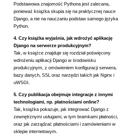
60
Podstawowa znajomość Pythona jest zalecana,
Obsługa klasy ModelForm w widoku 60
ponieważ książka skupia się na praktycznej nauce
Dodanie komentarzy do szablonu
Django, a nie na nauczaniu podstaw samego języka
szczegółów posta 62
Python.
Dodanie funkcjonalności tagów 65
Pobieranie podobnych postów 70
4. Czy książka wyjaśnia, jak wdrożyć aplikację
Podsumowanie 72
Django na serwerze produkcyjnym?
Tak, w książce znajduje się rozdział poświęcony
Rozdział 3. Rozbudowa aplikacji bloga 75
wdrożeniu aplikacji Django w środowisku
Utworzenie własnych filtrów i znaczników
produkcyjnym, z omówieniem konfiguracji serwera,
szablonu 75
bazy danych, SSL oraz narzędzi takich jak Nginx i
Utworzenie własnych znaczników szablonu
uWSGI.
76
Utworzenie własnych filtrów szablonu 80
5. Czy publikacja obejmuje integracje z innymi
Dodanie mapy witryny 82
technologiami, np. płatnościami online?
Utworzenie kanału wiadomości dla postów bloga
Tak, książka pokazuje, jak integrować Django z
85
zewnętrznymi usługami, w tym bramkami płatności,
Dodanie do bloga wyszukiwania pełnotekstowego
oraz jak zarządzać płatnościami i zamówieniami w
87
sklepie internetowym.
Instalacja PostgreSQL 88