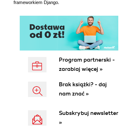
Widoki logowania i wylogowania 105
frameworkiem Django.
Widoki zmiany hasła 110
Widoki zerowania hasła 112
Rejestracja użytkownika i profile użytkownika 117
Rejestracja użytkownika 117
Rozbudowa modelu User 120
Użycie własnego modelu User 126
Użycie frameworka komunikatów 126
Program partnerski -
Implementacja własnego mechanizmu
zarabiaj więcej »
uwierzytelniania 128
Dodanie do witryny uwierzytelnienia za pomocą
innej witryny społecznościowej 130
Brak książki? - daj
Uwierzytelnienie za pomocą serwisu
nam znać »
Facebook 132
Uwierzytelnienie za pomocą serwisu Twitter
Subskrybuj newsletter
136
Uwierzytelnienie za pomocą serwisu Google
»
138
Podsumowanie 142