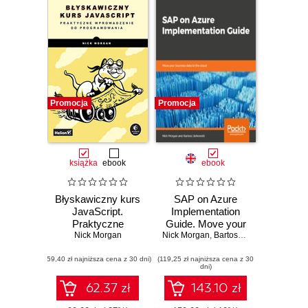
Promocja
Promocja
książka
ebook
ebook
Błyskawiczny kurs
SAP on Azure
JavaScript.
Implementation
Praktyczne
Guide. Move your
wprowadzenie do
Nick Morgan
Nick Morgan
business data to
,
Bartosz Jarkowski
programowania
the cloud
(59,40 zł najniższa cena z 30 dni)
(119,25 zł najniższa cena z 30
dni)
62.37 zł
143.10 zł