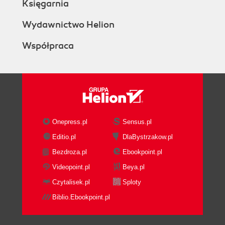
Księgarnia
Wydawnictwo Helion
Współpraca
Onepress.pl
Sensus.pl
Editio.pl
DlaBystrzakow.pl
Bezdroza.pl
Ebookpoint.pl
Videopoint.pl
Beya.pl
Czytalisek.pl
Sploty
Biblio.Ebookpoint.pl