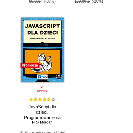
99.00zł
(-37%)
159.00 zł
(-10%)
Promocja
ebook
JavaScript dla
dzieci.
Programowanie na
Nick Morgan
wesoło
(51,80 zł najniższa cena z 30 dni)