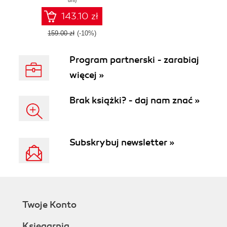
dni)
143.10 zł
159.00 zł
(-10%)
Program partnerski - zarabiaj
więcej »
Brak książki? - daj nam znać »
Subskrybuj newsletter »
Twoje Konto
Księgarnia