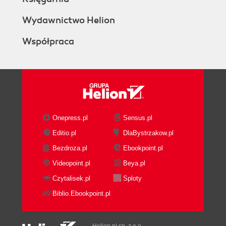
Wydawnictwo Helion
Współpraca
Onepress.pl
Sensus.pl
Editio.pl
DlaBystrzakow.pl
Bezdroza.pl
Ebookpoint.pl
Videopoint.pl
Beya.pl
Czytalisek.pl
Sploty
Biblio.Ebookpoint.pl
Helion.pl sp. z o.o.