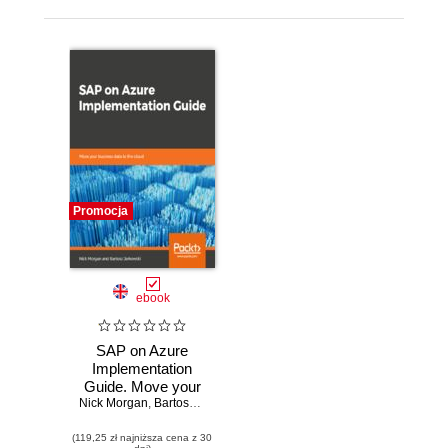
Promocja
ebook
SAP on Azure
Implementation
Guide. Move your
Nick Morgan
business data to
,
Bartosz Jarkowski
the cloud
(119,25 zł najniższa cena z 30