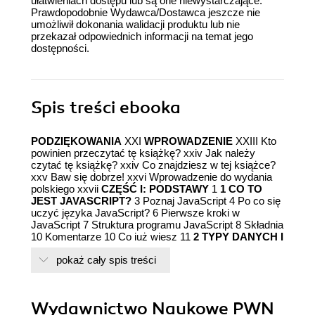
ułatwieniach dostępu lub są one niewystarczające.
Prawdopodobnie Wydawca/Dostawca jeszcze nie
umożliwił dokonania walidacji produktu lub nie
przekazał odpowiednich informacji na temat jego
dostępności.
Spis treści
ebooka
PODZIĘKOWANIA
XXI
WPROWADZENIE
XXIII Kto
powinien przeczytać tę książkę? xxiv Jak należy
czytać tę książkę? xxiv Co znajdziesz w tej książce?
xxv Baw się dobrze! xxvi Wprowadzenie do wydania
polskiego xxvii
CZĘŚĆ I: PODSTAWY
1
1 CO TO
JEST JAVASCRIPT?
3 Poznaj JavaScript 4 Po co się
uczyć języka JavaScript? 6 Pierwsze kroki w
JavaScript 7 Struktura programu JavaScript 8 Składnia
10 Komentarze 10 Co już wiesz 11
2 TYPY DANYCH I
ZMIENNE
13 Liczby i operatory 15 Zmienne 17 Nazwy
pokaż cały spis treści
zmiennych 19 Tworzenie nowych zmiennych za
pomocą działań matematycznych 19 Inkrementacja i
dekrementacja 21 += (plus-równa się) i - = (minus-
równa się) 22 Łańcuchy znaków 23 Łączenie
Wydawnictwo Naukowe PWN
łańcuchów znaków 25 Ustalanie długości łańcucha