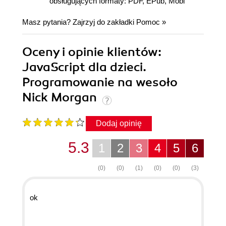
obsługujących formaty: PDF, EPub, Mobi
Masz pytania? Zajrzyj do zakładki
Pomoc
»
Oceny i opinie klientów:
JavaScript dla dzieci.
Programowanie na wesoło
Nick Morgan
Dodaj opinię
5.3
1
2
3
4
5
6
(0)
(0)
(1)
(0)
(0)
(3)
ok