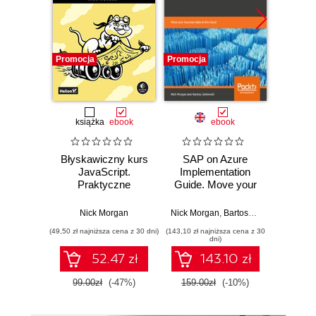
Promocja
Promocja
Promocj
książka
ebook
ebook
ksią
Błyskawiczny kurs
SAP on Azure
Java
JavaScript.
Implementation
pierwsze
Praktyczne
Guide. Move your
Błys
wprowadzenie do
business data to
nauka p
programowania
the cloud
str
Nick Morgan
Nick Morgan
,
Bartosz Jarkowski
a
(49,50 zł najniższa cena z 30 dni)
(143,10 zł najniższa cena z 30
(49,50 zł naj
inte
dni)
52.47 zł
143.10 zł
99.00zł
(-47%)
159.00zł
(-10%)
99.0