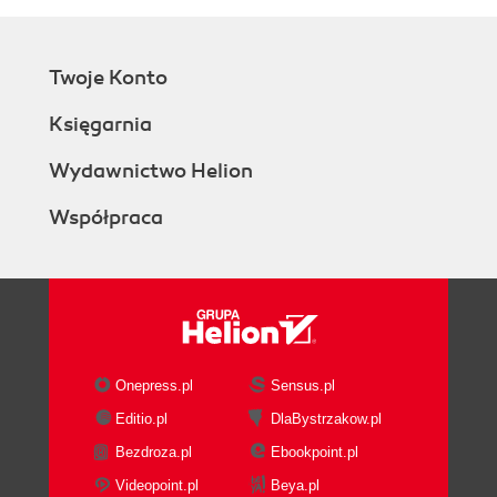
Twoje Konto
Księgarnia
Wydawnictwo Helion
Współpraca
Onepress.pl
Sensus.pl
Editio.pl
DlaBystrzakow.pl
Bezdroza.pl
Ebookpoint.pl
Videopoint.pl
Beya.pl