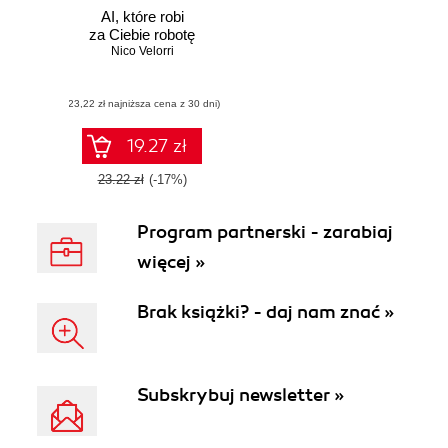
AI, które robi
za Ciebie robotę
Nico Velorri
(23,22 zł najniższa cena z 30 dni)
19.27 zł
23.22 zł
(-17%)
Program partnerski - zarabiaj
więcej »
Brak książki? - daj nam znać »
Subskrybuj newsletter »