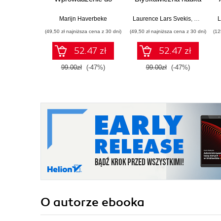
programowania
pisania gier, stron
WWW i aplikacji
Marijn Haverbeke
Laurence Lars Svekis
,
Maaike va
L
internetowych
(49,50 zł najniższa cena z 30 dni)
(49,50 zł najniższa cena z 30 dni)
(12
52.47 zł
52.47 zł
99.00zł
(-47%)
99.00zł
(-47%)
O autorze
ebooka