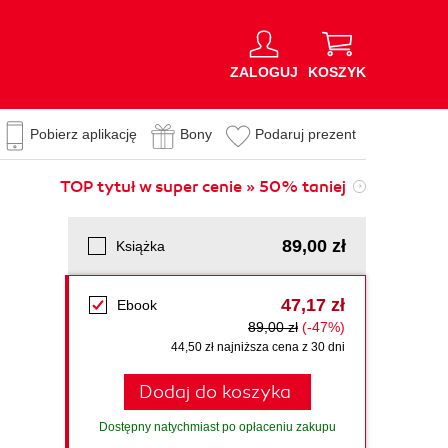
ZALOGUJ
KOSZYK
Pobierz aplikację
Bony
Podaruj prezent
TOP tytuł w super cenie » 50% taniej
89,00 zł
Książka
47,17 zł
Ebook
89,00 zł
(-47%)
44,50 zł najniższa cena z 30 dni
Dodaj do koszyka
Dostępny natychmiast po opłaceniu zakupu