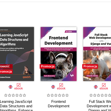
Nowość
Promocja
Promocja
romocja
ebook
ebook
ebook
Learning JavaScript
Frontend
Full Stack W
Data Structures and
Development
Development w
Algorithms. Enhance
Django and V