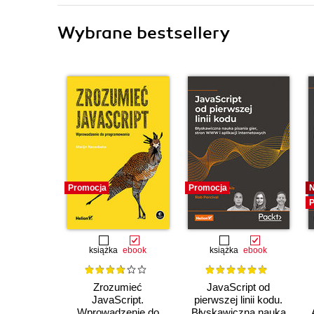
Wybrane bestsellery
Promocja
Promocja
P
książka
ebook
książka
ebook
Zrozumieć
JavaScript od
JavaScript.
pierwszej linii kodu.
Wprowadzenie do
Błyskawiczna nauka