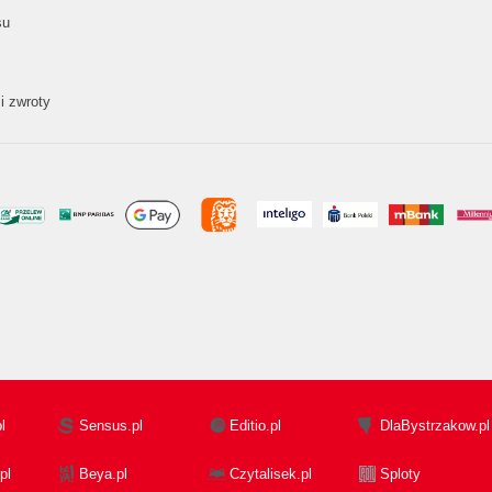
su
i zwroty
l
Sensus.pl
Editio.pl
DlaBystrzakow.pl
pl
Beya.pl
Czytalisek.pl
Sploty