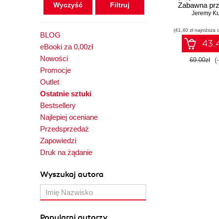
Wyczyść
Zabawna prz
Jeremy Ku
przykła
pachnącym
(41,40 zł najniższa 
BLOG
43.4
eBooki za 0,00zł
Nowości
69.00zł
(
Promocje
Outlet
Ostatnie sztuki
Bestsellery
Najlepiej oceniane
Przedsprzedaż
Zapowiedzi
Druk na żądanie
Wyszukaj autora
Popularni autorzy