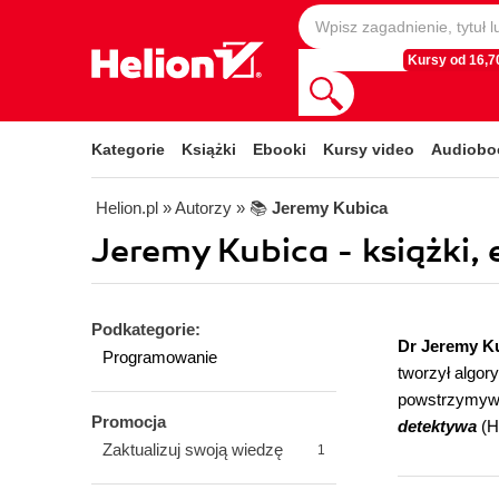
Kursy od 16,70
Kategorie
Książki
Ebooki
Kursy video
Audiobo
Helion.pl
» Autorzy
» 📚
Jeremy Kubica
Jeremy Kubica - książki, 
Podkategorie:
Dr Jeremy K
Programowanie
tworzył algor
powstrzymywa
Promocja
detektywa
(H
Zaktualizuj swoją wiedzę
1