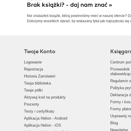
Brak książki? - daj nam znać »
Nie znalazłeś książki, którą powinniśmy mieć w naszej ofercie? 
Dołożymy wszelkich starań, by wskazany tytuł jak najszybciej się 
Twoje Konto
Księgar
Logowanie
Centrum po
Rejestracja
Przewodnik 
słabowidząc
Historia Zamówień
Regulamin s
Twoja biblioteka
Polityka pr
Twoje półki
Deklaracja 
Aktywuj kod na produkty
Formy i kos
Prezenty
Formy płatn
Testy i certyfikaty
Usprawnij 
Aplikacja Helion - Android
Blog
Aplikacja Helion - iOS
Newsletter