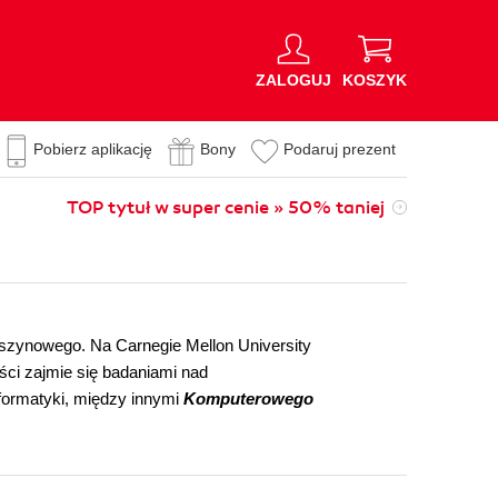
ZALOGUJ
KOSZYK
Pobierz aplikację
Bony
Podaruj prezent
TOP tytuł w super cenie » 50% taniej
 maszynowego. Na Carnegie Mellon University
ści zajmie się badaniami nad
formatyki, między innymi
Komputerowego