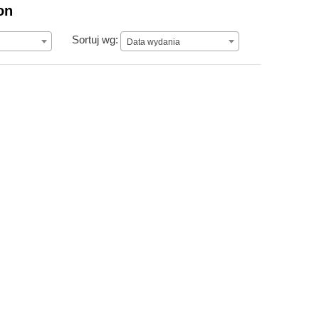
on
Data wydania
Sortuj wg:
Data wydania