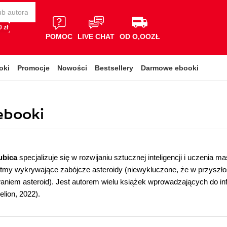
 zł
POMOC
LIVE CHAT
OD O,OOZŁ
oki
Promocje
Nowości
Bestsellery
Darmowe ebooki
ebooki
ubica
specjalizuje się w rozwijaniu sztucznej inteligencji i uczenia
ytmy wykrywające zabójcze asteroidy (niewykluczone, że w przyszło
niem asteroid). Jest autorem wielu książek wprowadzających do in
elion, 2022).