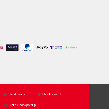
Bezdroza.pl
Ebookpoint.pl
Biblio.Ebookpoint.pl