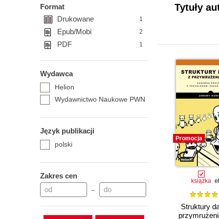
Tytuły au
Format
Drukowane
1
Epub/Mobi
2
PDF
1
Wydawca
Helion
Wydawnictwo Naukowe PWN
Język publikacji
Promocja
polski
Zakres cen
książka
e
–
Struktury d
przymrużeni