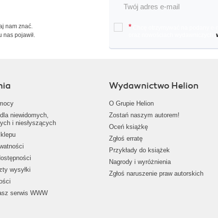
Daj nam znać.
*
Chcę otrzymywać na podany e-ma
u nas pojawił.
oraz nowościach wydawniczych.
nia
Wydawnictwo Helion
mocy
O Grupie Helion
dla niewidomych,
Zostań naszym autorem!
ych i niesłyszących
Oceń książkę
klepu
Zgłoś erratę
ywatności
Przykłady do książek
dostępności
Nagrody i wyróżnienia
zty wysyłki
Zgłoś naruszenie praw autorskich
ości
nasz serwis WWW