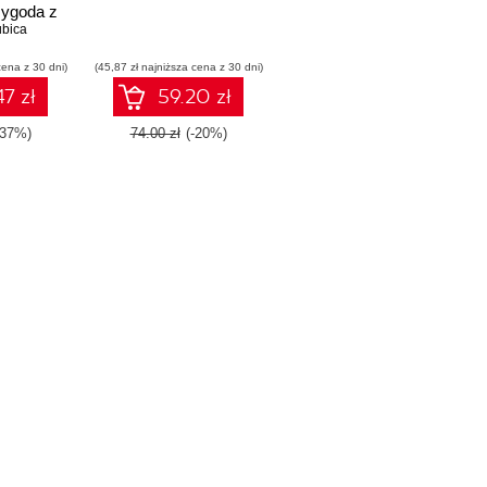
ygoda z
bica
dami
i kawą
cena z 30 dni)
(45,87 zł najniższa cena z 30 dni)
7 zł
59.20 zł
-37%)
74.00 zł
(-20%)