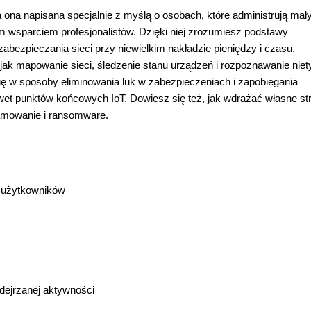
 ona napisana specjalnie z myślą o osobach, które administrują mał
m wsparciem profesjonalistów. Dzięki niej zrozumiesz podstawy
abezpieczania sieci przy niewielkim nakładzie pieniędzy i czasu.
jak mapowanie sieci, śledzenie stanu urządzeń i rozpoznawanie nie
ię w sposoby eliminowania luk w zabezpieczeniach i zapobiegania
wet punktów końcowych IoT. Dowiesz się też, jak wdrażać własne str
ramowanie i ransomware.
m użytkowników
dejrzanej aktywności