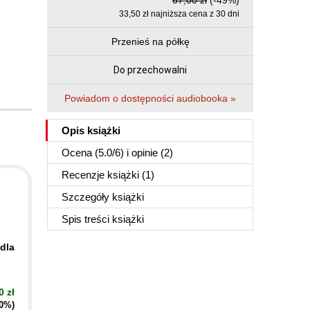
67,00 zł
(-49%)
33,50 zł najniższa cena z 30 dni
Przenieś na półkę
Do przechowalni
Powiadom o dostępności audiobooka »
Opis
książki
Ocena (
5.0
/
6
) i opinie (2)
Recenzje
książki
(1)
Szczegóły
książki
Spis treści
książki
dla
0 zł
40%)