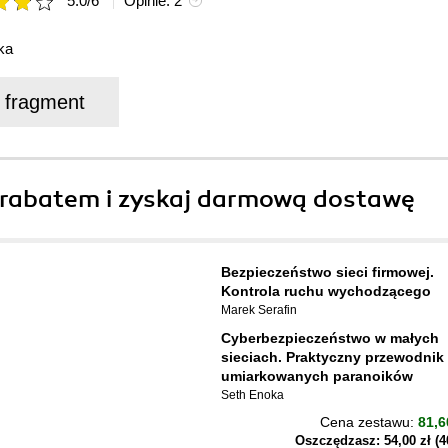
5.0
/
6
Opinie:
2
ka
j fragment
rabatem i zyskaj darmową dostawę
Bezpieczeństwo sieci firmowej.
Kontrola ruchu wychodzącego
Marek Serafin
Cyberbezpieczeństwo w małych
sieciach. Praktyczny przewodnik 
umiarkowanych paranoików
Seth Enoka
Cena zestawu:
81,6
Oszczędzasz: 54,00 zł (