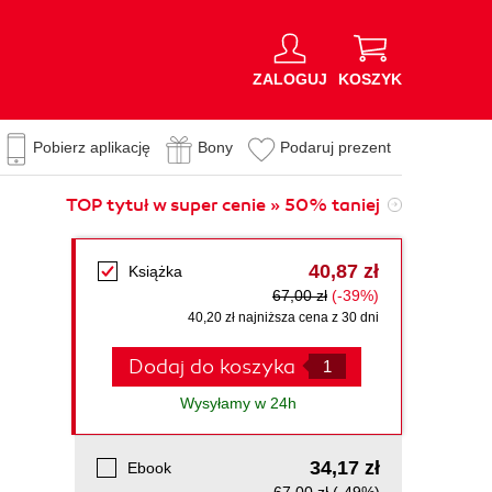
ZALOGUJ
KOSZYK
Pobierz aplikację
Bony
Podaruj prezent
TOP tytuł w super cenie » 50% taniej
40,87 zł
Książka
67,00 zł
(-39%)
40,20 zł najniższa cena z 30 dni
Dodaj do koszyka
Wysyłamy w 24h
34,17 zł
Ebook