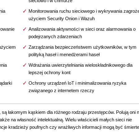
sieciowo i w chmurze
nia
Monitorowania ruchu sieciowego i wykrywania zagroż
użyciem Security Onion i Wazuh
trowanie
Analizowania aktywności w sieci oraz alarmowania o
podejrzanych zdarzeniach
 użyciem
Zarządzania bezpieczeństwem użytkowników, w tym
polityką haseł i menedżerami haseł
enia
Wdrażania uwierzytelniania wieloskładnikowego dla
lepszej ochrony kont
ądarki
Ochrony urządzeń IoT i minimalizowania ryzyka
związanego z internetem rzeczy
my, są łakomym kąskiem dla różnego rodzaju przestępców. Polują oni 
kże na własność intelektualną. Wielu właścicieli małych sieci nie
e kradzieży poufnych czy wrażliwych informacji mogą być śmierte