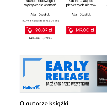
ruchu sieciowego i
Od instalacji do
wykrywanie włamań
pierwszych alertów
Adam Józefiok
Adam Józefiok
(89,40 zł najniższa cena z 30 dni)
90.89 zł
149.00 zł
149.00zł
(-39%)
O autorze
książki