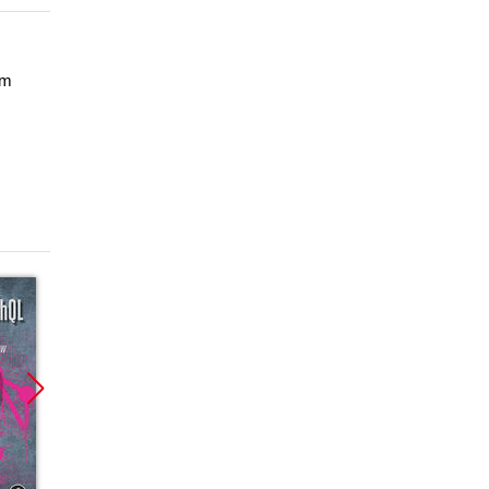
ym
Promocja
Bestseller
Promoc
Promocja