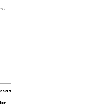
eń z
na dane
lnie