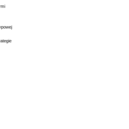
ymi
typowej
ategie