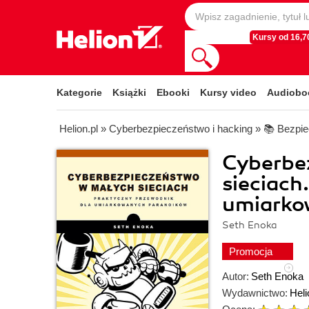
Kursy od 16,70
Kategorie
Książki
Ebooki
Kursy video
Audiobo
Helion.pl
»
Cyberbezpieczeństwo i hacking
»
📚 Bezpie
Cyberbe
sieciach
umiarko
Seth Enoka
Promocja
Autor:
Seth Enoka
Wydawnictwo:
Heli