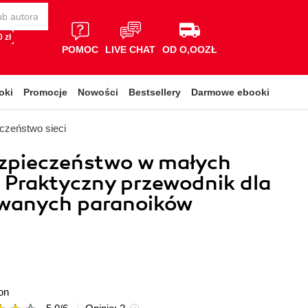
 zł
POMOC
LIVE CHAT
OD O,OOZŁ
oki
Promocje
Nowości
Bestsellery
Darmowe ebooki
czeństwo sieci
zpieczeństwo w małych
. Praktyczny przewodnik dla
wanych paranoików
on