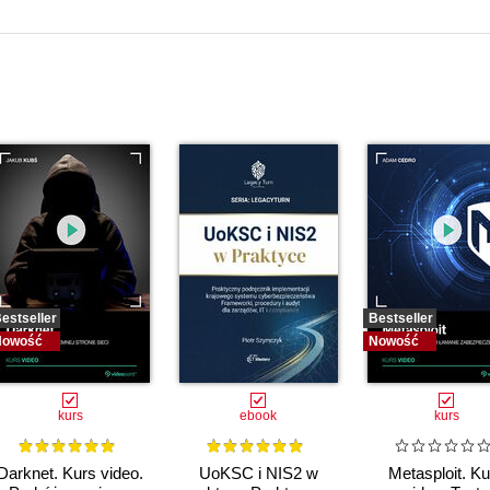
estseller
Bestseller
Nowość
Nowość
kurs
ebook
kurs
Darknet. Kurs video.
UoKSC i NIS2 w
Metasploit. Ku