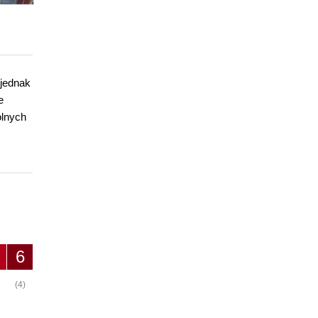
 jednak
e
olnych
6
(4)