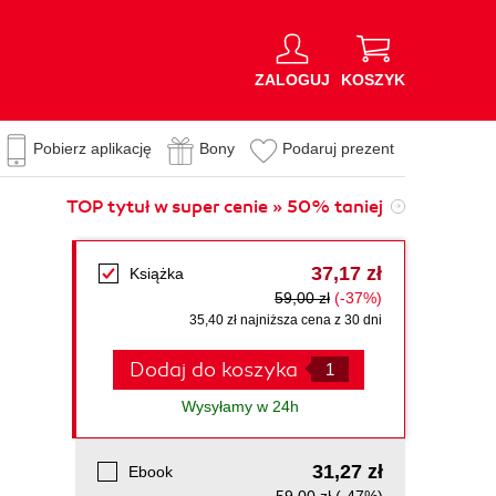
ZALOGUJ
KOSZYK
Pobierz aplikację
Bony
Podaruj prezent
TOP tytuł w super cenie » 50% taniej
37,17 zł
Książka
59,00 zł
(-37%)
35,40 zł najniższa cena z 30 dni
Dodaj do koszyka
Wysyłamy w 24h
31,27 zł
Ebook