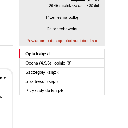
59,00 zł
(-47%)
29,49 zł najniższa cena z 30 dni
Przenieś na półkę
Do przechowalni
Powiadom o dostępności audiobooka »
Opis
książki
Ocena (
4.9
/
6
) i opinie (8)
Szczegóły
książki
nie
Spis treści
książki
Przykłady do
książki
u.
,