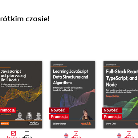
rótkim czasie!
romocja
Nowość
Nowość
Promocja
Promocja
książka
ebook
ebook
ebook