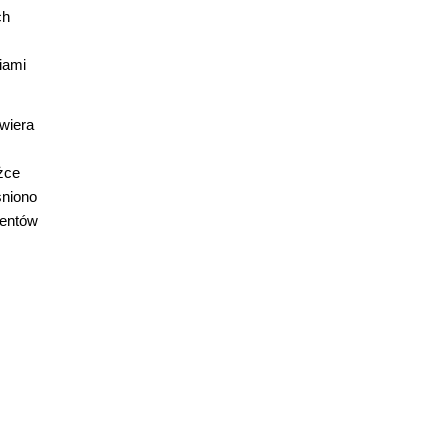
ch
iami
wiera
żce
śniono
mentów