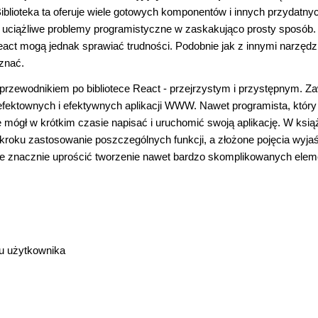
iblioteka ta oferuje wiele gotowych komponentów i innych przydatny
i uciążliwe problemy programistyczne w zaskakująco prosty sposób.
eact mogą jednak sprawiać trudności. Podobnie jak z innymi narzędz
oznać.
rzewodnikiem po bibliotece React - przejrzystym i przystępnym. Za
efektownych i efektywnych aplikacji WWW. Nawet programista, który
 mógł w krótkim czasie napisać i uruchomić swoją aplikację. W ksią
roku zastosowanie poszczególnych funkcji, a złożone pojęcia wyja
bie znacznie uprościć tworzenie nawet bardzo skomplikowanych ele
su użytkownika