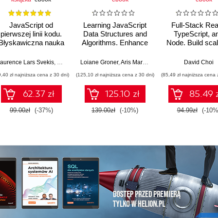
JavaScript od
Learning JavaScript
Full-Stack Rea
pierwszej linii kodu.
Data Structures and
TypeScript, a
Błyskawiczna nauka
Algorithms. Enhance
Node. Build scal
pisania gier, stron
your problem-solving
and cloud-ready
WWW i aplikacji
skills in JavaScript
applications us
aurence Lars Svekis
,
Maaike van Putten
Loiane Groner
,
Rob Percival
,
Aris Markogiannakis
,
Daniel Ostrovs
David Choi
internetowych
and TypeScript -
React 19, TypeSc
9,40 zł najniższa cena z 30 dni)
(125,10 zł najniższa cena z 30 dni)
(85,49 zł najniższa cena 
Fourth Edition
and Docker - S
Edition
62.37 zł
125.10 zł
85.49 
99.00zł
(-37%)
139.00zł
(-10%)
94.99zł
(-10%