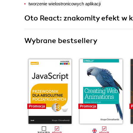
tworzenie wielostronicowych aplikacji
Oto React: znakomity efekt w k
Wybrane bestsellery
Promocja
Promocja
P
książka
ebook
ebook