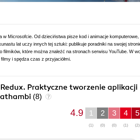
w Microsofcie. Od dzieciństwa pisze kod i animacje komputerowe,
astu lat uczy innych tej sztuki: publikuje poradniki na swojej stroni
poro filmików, które można znaleźć na stronach serwisu YouTube. W w
filmy i spędza czas z przyjaciółmi.
i Redux. Praktyczne tworzenie aplikacji
nathambi
(8)
4.9
1
2
3
4
5
(1)
(0)
(0)
(1)
(2)