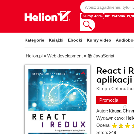
Kursy -65%
Inż. zwrotna 39,90
Kategorie
Książki
Ebooki
Kursy video
Audiobo
Helion.pl
»
Web development
»
📚 JavaScript
React i 
aplikacj
Kirupa Chinnath
Promocja
Autor:
Kirupa Chin
Wydawnictwo:
Heli
Ocena:
Stron:
248