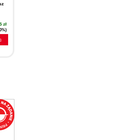
sz
5 zł
40%)
a