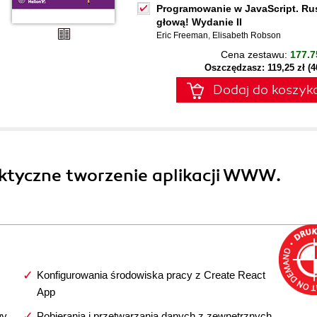
Programowanie w JavaScript. Ru
głową! Wydanie II
Eric Freeman
,
Elisabeth Robson
Cena zestawu:
177.7
Oszczędzasz: 119,25 zł (
Dodaj do koszyk
raktyczne tworzenie aplikacji WWW.
Konfigurowania środowiska pracy z Create React
App
wy
Pobierania i przetwarzania danych z zewnętrznych