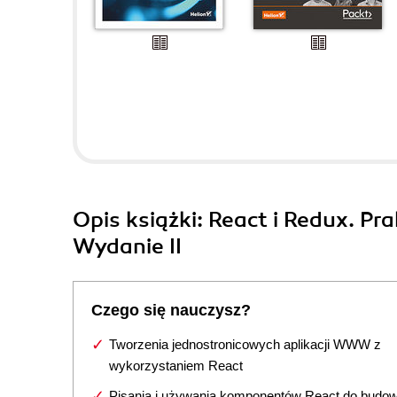
Opis
książki
: React i Redux. P
Wydanie II
Czego się nauczysz?
Tworzenia jednostronicowych aplikacji WWW z
wykorzystaniem React
Pisania i używania komponentów React do budo