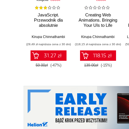
JavaScript.
Creating Web
Przewodnik dla
Animations. Bringing
absolutnie
Your UIs to Life
początkujących
Kirupa Chinnathambi
Kirupa Chinnathambi
L
(29,49 zł najniższa cena z 30 dni)
(118,15 zł najniższa cena z 30 dni)
(5
31.27 zł
118.15 zł
59.00zł
(-47%)
139.00zł
(-15%)