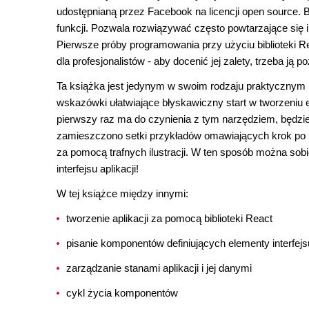
udostępnianą przez Facebook na licencji open source. B
funkcji. Pozwala rozwiązywać często powtarzające się 
Pierwsze próby programowania przy użyciu biblioteki R
dla profesjonalistów - aby docenić jej zalety, trzeba ją p
Ta książka jest jedynym w swoim rodzaju praktycznym p
wskazówki ułatwiające błyskawiczny start w tworzeniu 
pierwszy raz ma do czynienia z tym narzędziem, będzie
zamieszczono setki przykładów omawiających krok po k
za pomocą trafnych ilustracji. W ten sposób można so
interfejsu aplikacji!
W tej książce między innymi:
tworzenie aplikacji za pomocą biblioteki React
pisanie komponentów definiujących elementy interfej
zarządzanie stanami aplikacji i jej danymi
cykl życia komponentów