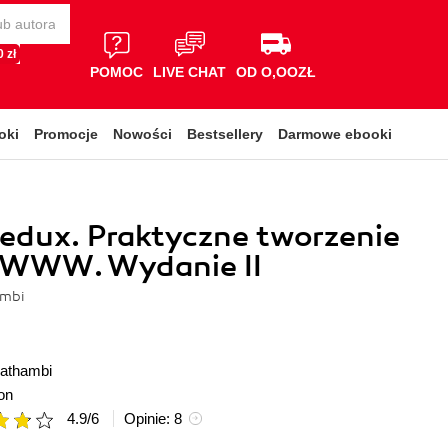
 zł
POMOC
LIVE CHAT
OD O,OOZŁ
oki
Promocje
Nowości
Bestsellery
Darmowe ebooki
Redux. Praktyczne tworzenie
i WWW. Wydanie II
ambi
nathambi
on
4.9
/
6
Opinie:
8