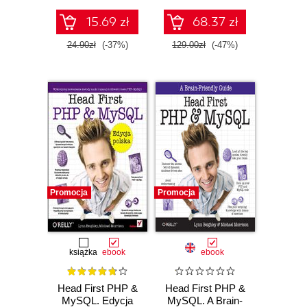
z użyciem Node.js
i Raspberry Pi
15.69 zł
68.37 zł
24.90zł
(-37%)
129.00zł
(-47%)
Promocja
Promocja
książka
ebook
ebook
Head First PHP &
Head First PHP &
MySQL. Edycja
MySQL. A Brain-