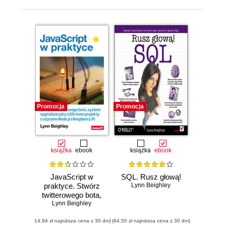
Promocja
Promocja
książka
ebook
książka
ebook
JavaScript w
SQL. Rusz głową!
praktyce. Stwórz
Lynn Beighley
twitterowego bota,
Lynn Beighley
system
sygnalizacyjny
(14,94 zł najniższa cena z 30 dni)
LED i inne projekty
(64,50 zł najniższa cena z 30 dni)