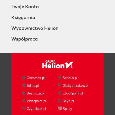
Twoje Konto
Księgarnia
Wydawnictwo Helion
Współpraca
Onepress.pl
Sensus.pl
Editio.pl
DlaBystrzakow.pl
Bezdroza.pl
Ebookpoint.pl
Videopoint.pl
Beya.pl
Czytalisek.pl
Sploty