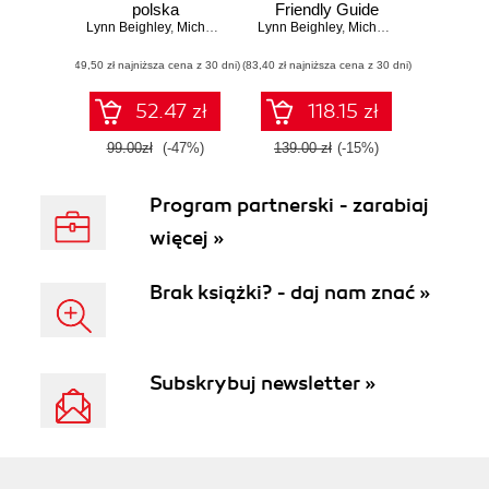
polska
Friendly Guide
Lynn Beighley
,
Michael Morrison
Lynn Beighley
,
Michael Morrison
(49,50 zł najniższa cena z 30 dni)
(83,40 zł najniższa cena z 30 dni)
52.47 zł
118.15 zł
99.00zł
(-47%)
139.00 zł
(-15%)
Program partnerski - zarabiaj
więcej »
Brak książki? - daj nam znać »
Subskrybuj newsletter »