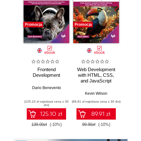
Promocja
Promocja
Promocj
ebook
ebook
Frontend
Web Development
Angula
Development
with HTML, CSS,
Ques
and JavaScript
Answ
E
Dario Benevento
Kevin Wilson
An
(125,10 zł najniższa cena z 30
(89,91 zł najniższa cena z 30 dni)
(89,91 zł naj
dni)
125.10 zł
89.91 zł
139.00zł
(-10%)
99.90zł
(-10%)
99.9