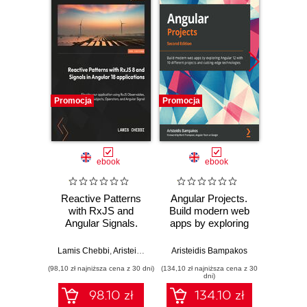
Promocja
Promocja
Promocj
ebook
ebook
Reactive Patterns
Angular Projects.
Learnin
with RxJS and
Build modern web
no-
Angular Signals.
apps by exploring
beginne
Elevate your
Angular 12 with 10
bui
Angular 18
different projects
applic
Lamis Chebbi
,
Aristeidis Bampakos
Aristeidis Bampakos
Aristeid
applications with
and cutting-edge
Angu
(98,10 zł najniższa cena z 30 dni)
(134,10 zł najniższa cena z 30
(125,10 zł 
RxJS
technologies -
TypeSc
dni)
Observables,
Second Edition
E
98.10 zł
134.10 zł
subjects,