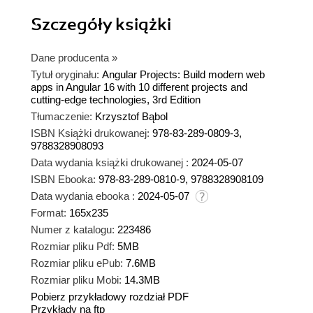
Szczegóły
książki
Dane producenta
»
Tytuł oryginału:
Angular Projects: Build modern web
apps in Angular 16 with 10 different projects and
cutting-edge technologies, 3rd Edition
Tłumaczenie:
Krzysztof Bąbol
ISBN Książki drukowanej:
978-83-289-0809-3,
9788328908093
Data wydania książki drukowanej :
2024-05-07
ISBN Ebooka:
978-83-289-0810-9, 9788328908109
Data wydania ebooka :
2024-05-07
Format:
165x235
Numer z katalogu:
223486
Rozmiar pliku Pdf:
5MB
Rozmiar pliku ePub:
7.6MB
Rozmiar pliku Mobi:
14.3MB
Pobierz przykładowy rozdział PDF
Przykłady na ftp