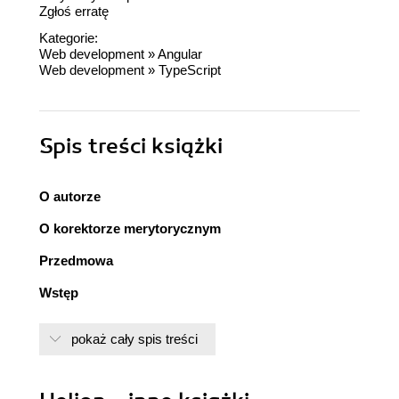
Zgłoś erratę
Kategorie:
Web development
»
Angular
Web development
»
TypeScript
Spis treści
książki
O autorze
O korektorze merytorycznym
Przedmowa
Wstęp
Rozdział 1. Tworzenie pierwszej aplikacji
pokaż cały spis treści
internetowej w Angularze
Podstawowe koncepcje i kontekst