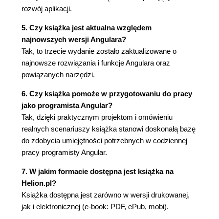
problemów
rozwój aplikacji.
Podsumowanie
Ćwiczenie
5. Czy książka jest aktualna względem
Materiały dodatkowe
najnowszych wersji Angulara?
Tak, to trzecie wydanie zostało zaktualizowane o
Rozdział 4. Budowanie aplikacji pogodowej w
najnowsze rozwiązania i funkcje Angulara oraz
technice PWA przy użyciu mechanizmu Service
powiązanych narzędzi.
Workers Angulara
6. Czy książka pomoże w przygotowaniu do pracy
Podstawowe koncepcje i kontekst
jako programista Angular?
Omówienie projektu
Tak, dzięki praktycznym projektom i omówieniu
Rozpoczęcie pracy
realnych scenariuszy książka stanowi doskonałą bazę
Konfigurowanie API usługi OpenWeather
do zdobycia umiejętności potrzebnych w codziennej
Wyświetlanie danych pogodowych
pracy programisty Angular.
Konfigurowanie aplikacji
7. W jakim formacie dostępna jest książka na
Komunikacja z API usługi OpenWeather
Helion.pl?
Wyświetlanie informacji o pogodzie w danym
Książka dostępna jest zarówno w wersji drukowanej,
mieście
jak i elektronicznej (e-book: PDF, ePub, mobi).
Dodawanie trybu autonomicznego dzięki