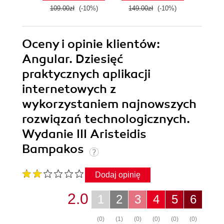
operators, and
109.00zł
(-10%)
149.00zł
(-10%)
139.0
Angular Signals -
Second Edition
Oceny i opinie klientów:
Angular. Dziesięć
praktycznych aplikacji
internetowych z
wykorzystaniem najnowszych
rozwiązań technologicznych.
Wydanie III Aristeidis
Bampakos
Dodaj opinię
2.0
1
2
3
4
5
6
(0)
(1)
(0)
(0)
(0)
(0)