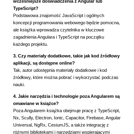
wcześniejsze doświadczenia z Angular lub
Rozdział 3. Budowanie systemu śledzenia
TypeScript?
problemów z użyciem formularzy reaktywnych
Podstawowa znajomość JavaScript i ogólnych
Podstawowe koncepcje i kontekst
koncepcji programowania webowego będzie pomocna,
Omówienie projektu
ale książka wprowadza czytelnika w kluczowe
Rozpoczęcie pracy
zagadnienia Angulara i TypeScript na początku
Instalowanie biblioteki Clarity w aplikacji napisanej
każdego projektu.
za pomocą Angulara
3. Czy materiały dodatkowe, takie jak kod źródłowy
Wyświetlanie spisu problemów
aplikacji, są dostępne online?
Pobieranie problemów do rozwiązania
Tak, autor udostępnia materiały dodatkowe i kod
Wizualizacja problemów w siatce danych
źródłowy, które można pobrać i wykorzystać podczas
Zgłaszanie nowych problemów
nauki.
Konfigurowanie formularzy reaktywnych
Tworzenie formularza do zgłaszania
4. Jakie narzędzia i technologie poza Angularem są
problemów
omawiane w książce?
Wyświetlanie nowego problemu na liście
Poza Angularem książka obejmuje pracę z TypeScript,
Sprawdzanie poprawności danych problemu
Nx, Scully, Electron, Ionic, Capacitor, Firebase, Angular
Oznaczanie problemu jako rozwiązanego
Universal, NgRx, CesiumJS, a także integrację z
Włączanie podpowiedzi na temat nowych
różnymi bibliotekami i narzędziami wspierającymi