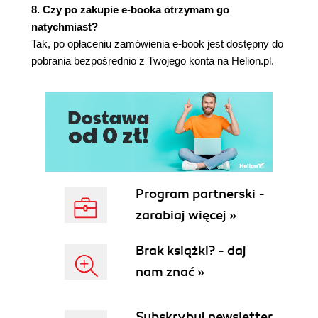
mechanizmowi Service Workers
8. Czy po zakupie e-booka otrzymam go
Utrzymywanie aktualności aplikacji dzięki
natychmiast?
wewnętrznym powiadomieniom
Tak, po opłaceniu zamówienia e-book jest dostępny do
Wdrażanie aplikacji w Hostingu Firebase
pobrania bezpośrednio z Twojego konta na Helion.pl.
Podsumowanie
Ćwiczenie
Materiały dodatkowe
Rozdział 5. Budowanie okienkowego edytora
WYSIWYG przy użyciu platformy Electron
Podstawowe koncepcje i kontekst
Omówienie projektu
Program partnerski -
Rozpoczęcie pracy
zarabiaj więcej »
Dodawanie do Angulara biblioteki edytora
WYSIWYG
Brak książki? - daj
Integrowanie frameworka Electron w obszarze
nam znać »
roboczym
Komunikacja między Angularem a Electronem
Konfigurowanie obszaru roboczego interfejsu
Subskrybuj newsletter