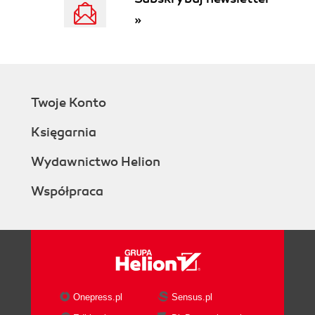
CLI Angulara
»
Interakcja z edytorem
Interakcja z systemem plików
Pakowanie aplikacji okienkowej
Konfigurowanie narzędzia webpack pod
kątem środowiska produkcyjnego
Twoje Konto
Korzystanie z pakowacza frameworka
Electron
Księgarnia
Podsumowanie
Pytania sprawdzające
Wydawnictwo Helion
Materiały dodatkowe
Współpraca
Rozdział 6. Budowanie aplikacji mobilnej do
geoznakowania zdjęć korzystającej z biblioteki
Capacitor i map trójwymiarowych
Podstawowe koncepcje i kontekst
Omówienie projektu
Onepress.pl
Sensus.pl
Rozpoczęcie pracy