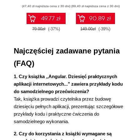
ćwiczenia
Podstawowe koncepcje i kontekst
(47,40 zł najniższa cena z 30 dni)
(89,40 zł najniższa cena z 30 dni)
(35,94 zł naj
Omówienie projektu
49.77 zł
90.89 zł
Rozpoczęcie pracy
Ustawianie routingu w aplikacji tworzonej za
79.00zł
(-37%)
149.00zł
(-39%)
59.9
pomocą Angulara
Tworzenie podstawowego układu bloga
Najczęściej zadawane pytania
Konfigurowanie routingu w aplikacji
Tworzenie strony kontaktowej
(FAQ)
Dodawanie strony z artykułami
Dodawanie możliwości blogowania przy użyciu
1. Czy książka ,,Angular. Dziesięć praktycznych
Scully
aplikacji internetowych..." zawiera przykłady kodu
Instalowanie biblioteki Scully
do samodzielnego przećwiczenia?
Inicjalizowanie strony blogowej
Tak, książka prowadzi czytelnika przez budowę
Wyświetlanie wpisów blogowych na stronie
dziesięciu pełnych aplikacji, prezentując szczegółowe
głównej
przykłady kodu i praktyczne ćwiczenia do
Podsumowanie
samodzielnego wykonania.
Pytania sprawdzające
Materiały dodatkowe
2. Czy do korzystania z książki wymagane są