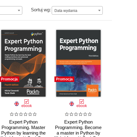
Data wydania
Sortuj wg:
Data wydania
Promocja
Promocja
ebook
ebook
Expert Python
Expert Python
Programming. Master
Programming. Become
Python by learning the
a master in Python by