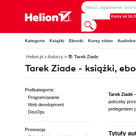
Kursy od 16,70
Kategorie
Książki
Ebooki
Kursy video
Audiobo
Helion.pl
» Autorzy
» 📚
Tarek Ziade
Tarek Ziade - książki, ebo
Podkategorie:
Tarek Ziadé
—
Programowanie
potrzeby prze
Web development
prelegentem p
DevOps
Promocja
Tytuły au