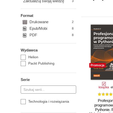
Zaktualizuj swoją wiedzę
3
Format
Drukowane
2
Epub/Mobi
8
PDF
8
Wydawca
Helion
Packt Publishing
Promocja
Serie
książka
e
Profesjo
Technologia i rozwiązania
programow
Pythonie. 