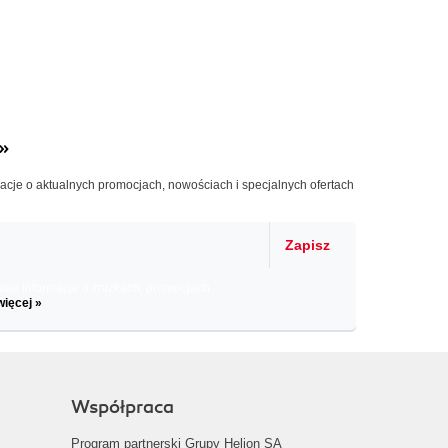
»
macje o aktualnych promocjach, nowościach i specjalnych ofertach
Zapisz
il informacje o zniżkach, promocjach
więcej »
Współpraca
Program partnerski Grupy Helion SA