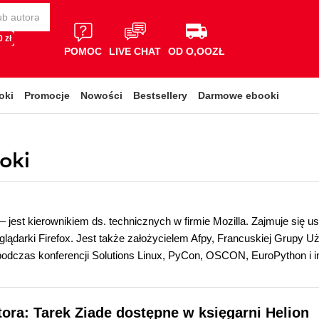
 zł
POMOC
LIVE CHAT
OD O,OOZŁ
oki
Promocje
Nowości
Bestsellery
Darmowe ebooki
oki
 jest kierownikiem ds. technicznych w firmie Mozilla. Zajmuje się us
glądarki Firefox. Jest także założycielem Afpy, Francuskiej Grupy U
odczas konferencji Solutions Linux, PyCon, OSCON, EuroPython i i
tora: Tarek Ziade dostępne w księgarni Helion