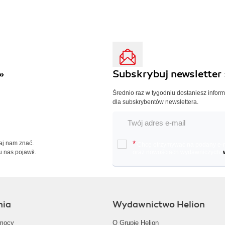
»
Subskrybuj newsletter 
Średnio raz w tygodniu dostaniesz infor
dla subskrybentów newslettera.
Daj nam znać.
*
Chcę otrzymywać na podany e-ma
u nas pojawił.
oraz nowościach wydawniczych.
nia
Wydawnictwo Helion
mocy
O Grupie Helion