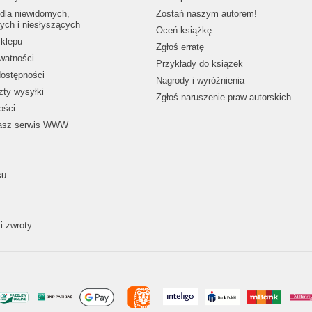
dla niewidomych,
Zostań naszym autorem!
ych i niesłyszących
Oceń książkę
klepu
Zgłoś erratę
ywatności
Przykłady do książek
dostępności
Nagrody i wyróżnienia
zty wysyłki
Zgłoś naruszenie praw autorskich
ości
nasz serwis WWW
su
i zwroty