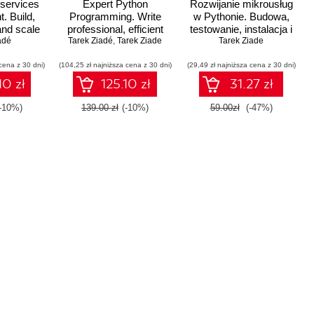
services
Expert Python
Rozwijanie mikrousług
. Build,
Programming. Write
w Pythonie. Budowa,
and scale
professional, efficient
testowanie, instalacja i
ces in
adé
and maintainable code
Tarek Ziadé
,
Tarek Ziade
skalowanie
Tarek Ziade
n
in Python - Second
cena z 30 dni)
(104,25 zł najniższa cena z 30 dni)
Edition
(29,49 zł najniższa cena z 30 dni)
10 zł
125.10 zł
31.27 zł
(-10%)
139.00 zł
(-10%)
59.00zł
(-47%)