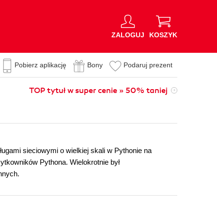
ZALOGUJ
KOSZYK
Pobierz aplikację
Bony
Podaruj prezent
TOP tytuł w super cenie » 50% taniej
ługami sieciowymi o wielkiej skali w Pythonie na
żytkowników Pythona. Wielokrotnie był
nnych.