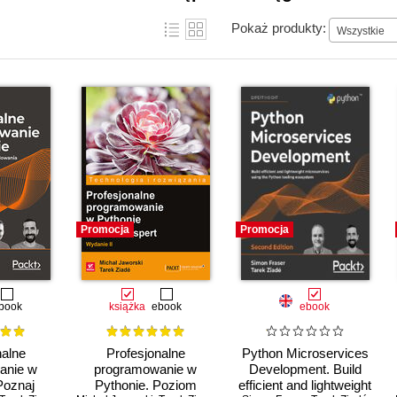
Pokaż produkty:
Wszystkie
Promocja
Promocja
book
książka
ebook
ebook
nalne
Profesjonalne
Python Microservices
anie w
programowanie w
Development. Build
Poznaj
Pythonie. Poziom
efficient and lightweight