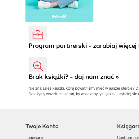
Program partnerski - zarabiaj więcej 
Brak książki? - daj nam znać »
Nie znalazłeś książki, którą powinniśmy mieć w naszej ofercie? 
Dołożymy wszelkich starań, by wskazany tytuł jak najszybciej się 
Twoje Konto
Księgar
Logowanie
Centrum po