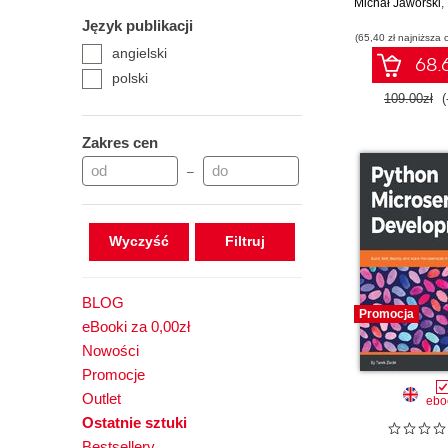
Michał Jaworski
najlepsze p
,
kodowan
Język publikacji
(65,40 zł najniższa 
zaawans
angielski
koncep
68.6
programow
polski
Wydanie
109.00zł
(
Zakres cen
–
Wyczyść
BLOG
Promocja
eBooki za 0,00zł
Nowości
Promocje
Outlet
ebo
Ostatnie sztuki
Bestsellery