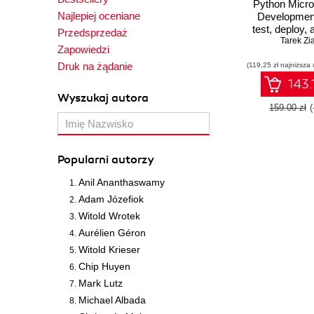
Python Micro
Najlepiej oceniane
Development
test, deploy, 
Przedsprzedaż
microservi
Tarek Zi
Zapowiedzi
Pytho
Druk na żądanie
(119,25 zł najniższa 
143.
Wyszukaj autora
159.00 zł
Popularni autorzy
Anil Ananthaswamy
Adam Józefiok
Witold Wrotek
Aurélien Géron
Witold Krieser
Chip Huyen
Mark Lutz
Michael Albada