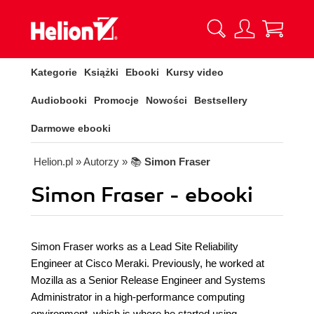
Kategorie
Książki
Ebooki
Kursy video
Audiobooki
Promocje
Nowości
Bestsellery
Darmowe ebooki
Helion.pl
» Autorzy
» 📚
Simon Fraser
Simon Fraser - ebooki
Simon Fraser works as a Lead Site Reliability
Engineer at Cisco Meraki. Previously, he worked at
Mozilla as a Senior Release Engineer and Systems
Administrator in a high-performance computing
environment, which is where he started using