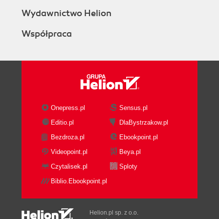
Wydawnictwo Helion
Współpraca
Onepress.pl
Sensus.pl
Editio.pl
DlaBystrzakow.pl
Bezdroza.pl
Ebookpoint.pl
Videopoint.pl
Beya.pl
Czytalisek.pl
Sploty
Biblio.Ebookpoint.pl
Helion.pl sp. z o.o.