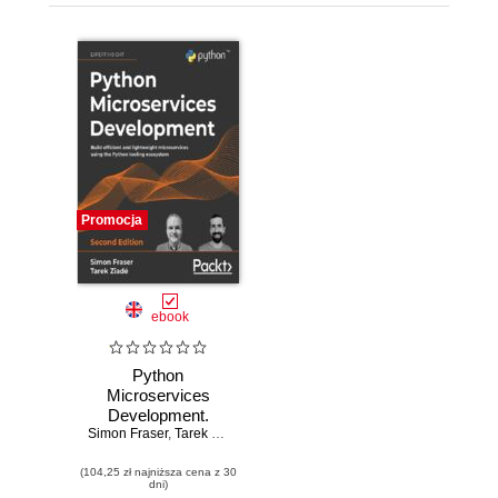
Promocja
ebook
Python
Microservices
Development.
Simon Fraser
Build efficient and
,
Tarek Ziadé
lightweight
(104,25 zł najniższa cena z 30
microservices
dni)
using the Python