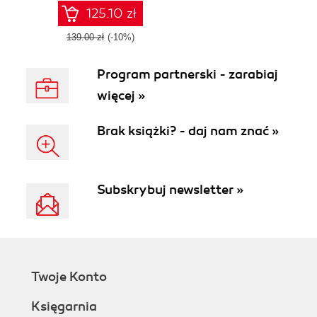
tooling ecosystem
125.10 zł
- Second Edition
139.00 zł
(-10%)
Program partnerski - zarabiaj
więcej »
Brak książki? - daj nam znać »
Subskrybuj newsletter »
Twoje Konto
Księgarnia