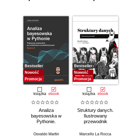
Bestseller
Bestseller
Bestselle
Nowość
Nowość
Promocj
Promocja
Promocja
książka
ebook
książka
ebook
ksią
Analiza
Struktury danych.
Pytho
bayesowska w
Ilustrowany
mas
Pythonie.
przewodnik
prz
Praktyczny
Najlep
przewodnik po
w 
Osvaldo Martin
Marcello La Rocca
Yuxi 
modelowaniu
zasto