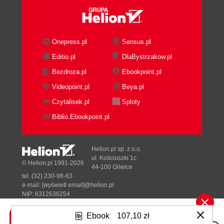
Onepress.pl
Sensus.pl
Editio.pl
DlaBystrzakow.pl
Bezdroza.pl
Ebookpoint.pl
Videopoint.pl
Beya.pl
Czytalisek.pl
Sploty
Biblio.Ebookpoint.pl
Helion.pl sp. z o.o.
ul. Kościuszki 1c
© Helion.pl 1991-2026
44-100 Gliwice
tel. (32) 230-98-63
e-mail:
[wyświetl email]@helion.pl
NIP: 6312636254
Regon: 241989027
Ebook
107,10 zł
Designed with ♥ by
Tonik.pl