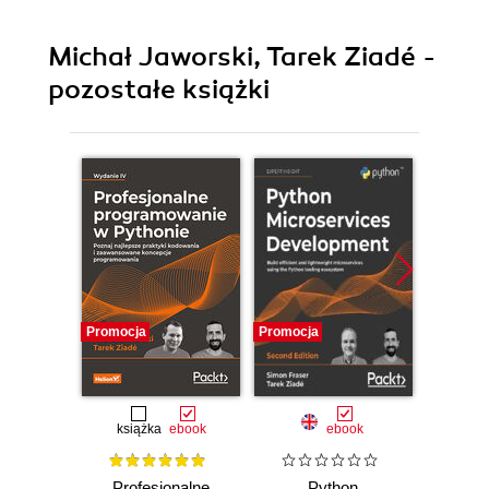
Michał Jaworski, Tarek Ziadé -
pozostałe książki
Promocja
Promocja
Promocj
książka
ebook
ebook
Profesjonalne
Python
Expe