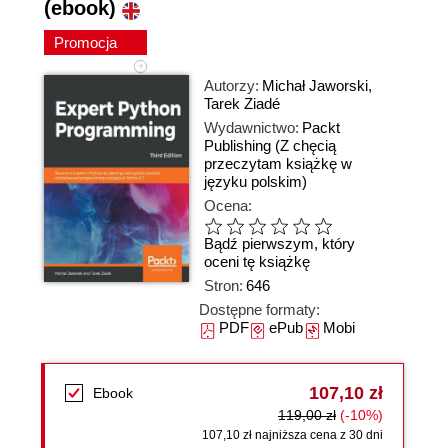
(ebook)
Promocja
Autorzy:
Michał Jaworski
,
Tarek Ziadé
Wydawnictwo:
Packt
Publishing
(Z chęcią
przeczytam książkę w
języku polskim)
Ocena:
Bądź pierwszym, który
oceni tę książkę
Stron:
646
Dostępne formaty:
PDF
ePub
Mobi
107,10 zł
Ebook
119,00 zł
(-10%)
107,10 zł najniższa cena z 30 dni