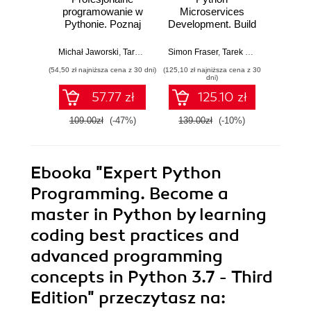
programowanie w
Microservices
Prog
Pythonie. Poznaj
Development. Build
Maste
najlepsze praktyki
efficient and
learni
kodowania i
lightweight
codin
Michał Jaworski
,
Tarek Ziadé
Simon Fraser
,
Tarek Ziadé
Michał J
zaawansowane
microservices
and 
(54,50 zł najniższa cena z 30 dni)
(125,10 zł najniższa cena z 30
(125,10 zł 
koncepcje
using the Python
pro
dni)
programowania.
tooling ecosystem
concep
57.77 zł
125.10 zł
Wydanie IV
- Second Edition
E
109.00zł
(-47%)
139.00zł
(-10%)
139.0
Ebooka
"Expert Python
Programming. Become a
master in Python by learning
coding best practices and
advanced programming
concepts in Python 3.7 - Third
Edition"
przeczytasz na: