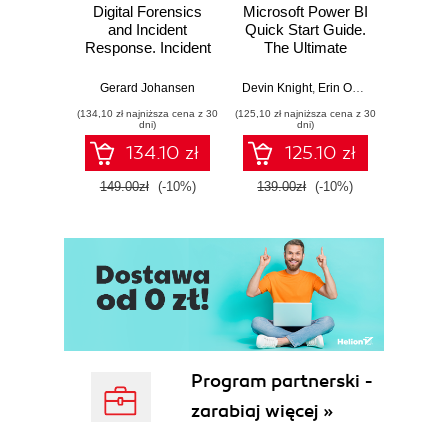
Digital Forensics
Microsoft Power BI
Pract
and Incident
Quick Start Guide.
Intel
Response. Incident
The Ultimate
Data-D
Response tools
Beginner's Guide
Hunti
and techniques for
to Power BI, Data
your c
Gerard Johansen
Devin Knight
,
Erin Ostrowsky
,
Mitchel
effective cyber
Storytelling, AI
effor
(134,10 zł najniższa cena z 30
(125,10 zł najniższa cena z 30
(116,10 zł 
threat response -
Tools, and
dete
dni)
dni)
Fourth Edition
Microsoft Fabric -
def
134.10 zł
125.10 zł
Fourth Edition
ATT&C
tool
149.00zł
(-10%)
139.00zł
(-10%)
129.0
E
Program partnerski -
zarabiaj więcej »