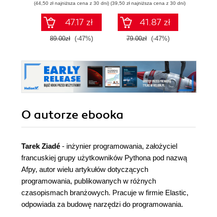
(44,50 zł najniższa cena z 30 dni)
(39,50 zł najniższa cena z 30 dni)
(64,50 zł naj
probabilistycznym.
Wyd
Wydanie III
47.17 zł
41.87 zł
89.00zł
(-47%)
79.00zł
(-47%)
129.0
O autorze
ebooka
Tarek Ziadé
- inżynier programowania, założyciel
francuskiej grupy użytkowników Pythona pod nazwą
Afpy, autor wielu artykułów dotyczących
programowania, publikowanych w różnych
czasopismach branżowych. Pracuje w firmie Elastic,
odpowiada za budowę narzędzi do programowania.