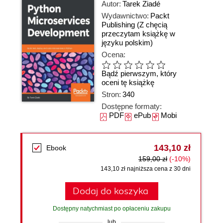
Autor:
Tarek Ziadé
Wydawnictwo:
Packt
Publishing
(Z chęcią
przeczytam książkę w
języku polskim)
Ocena:
Bądź pierwszym, który
oceni tę książkę
Stron:
340
Dostępne formaty:
PDF
ePub
Mobi
143,10 zł
Ebook
159,00 zł
(-10%)
143,10 zł najniższa cena z 30 dni
Dodaj do koszyka
Dostępny natychmiast po opłaceniu zakupu
lub