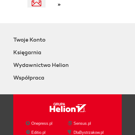
»
Twoje Konto
Księgarnia
Wydawnictwo Helion
Współpraca
Onepress.pl
Sensus.pl
Editio.pl
DlaBystrzakow.pl