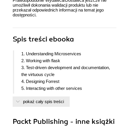
Prawdopodobnie Wydawca/Dostawca jeszcze nie
umożliwił dokonania walidacji produktu lub nie
przekazał odpowiednich informacji na temat jego
dostępności.
Spis treści
ebooka
1. Understanding Microservices
2. Working with flask
3. Test-driven development and documentation,
the virtuous cycle
4. Designing Forrest
5. Interacting with other services
6. Monitoring your services
pokaż cały spis treści
7. Securing your services
8. Consuming the Microservices
9. Packaging Forrest
Packt Publishing - inne książki
10. Dockerizing your services