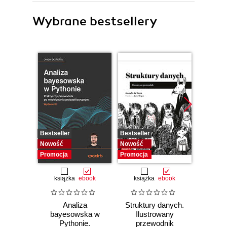
Wybrane bestsellery
Bestseller
Bestseller
Bestselle
Nowość
Nowość
Promocj
Promocja
Promocja
książka
ebook
książka
ebook
ksią
Analiza
Struktury danych.
Pytho
bayesowska w
Ilustrowany
mas
Pythonie.
przewodnik
prz