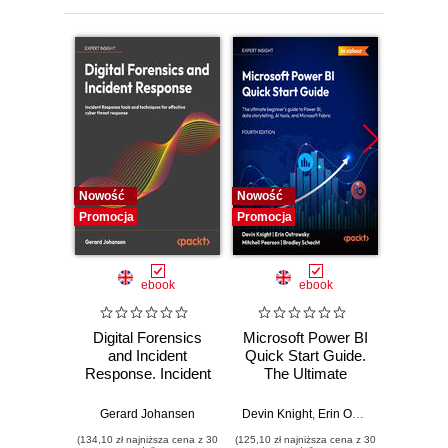
11. Deploying on AWS
12. Thinking ahead
Nowość
Nowość
Nowość
Promocja
Promocja
Promocj
ebook
ebook
Digital Forensics
Microsoft Power BI
Pract
and Incident
Quick Start Guide.
Intel
Response. Incident
The Ultimate
Data-D
Response tools
Beginner's Guide
Hunti
and techniques for
to Power BI, Data
your c
Gerard Johansen
Devin Knight
,
Erin Ostrowsky
,
Mitchel
effective cyber
Storytelling, AI
effor
(134,10 zł najniższa cena z 30
(125,10 zł najniższa cena z 30
(116,10 zł 
threat response -
Tools, and
dete