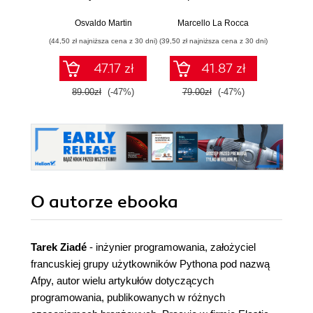
Praktyczny
Najlep
przewodnik po
w 
Osvaldo Martin
Marcello La Rocca
Yuxi 
modelowaniu
zasto
(44,50 zł najniższa cena z 30 dni)
(39,50 zł najniższa cena z 30 dni)
(64,50 zł naj
probabilistycznym.
Wyd
Wydanie III
47.17 zł
41.87 zł
89.00zł
(-47%)
79.00zł
(-47%)
129.0
O autorze
ebooka
Tarek Ziadé
- inżynier programowania, założyciel
francuskiej grupy użytkowników Pythona pod nazwą
Afpy, autor wielu artykułów dotyczących
programowania, publikowanych w różnych