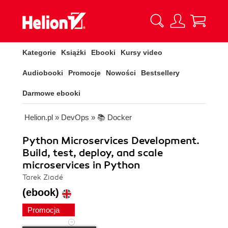
Kategorie
Książki
Ebooki
Kursy video
Audiobooki
Promocje
Nowości
Bestsellery
Darmowe ebooki
Helion.pl
»
DevOps
»
📚 Docker
Python Microservices Development.
Build, test, deploy, and scale
microservices in Python
Tarek Ziadé
(ebook)
Promocja