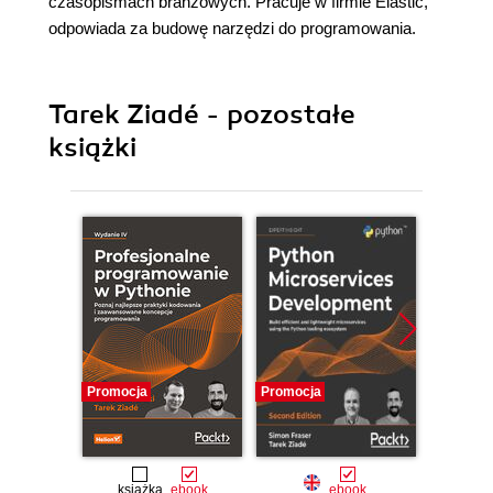
czasopismach branżowych. Pracuje w firmie Elastic,
odpowiada za budowę narzędzi do programowania.
Tarek Ziadé - pozostałe
książki
Promocja
Promocja
Promocj
książka
ebook
ebook