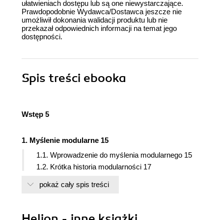
ułatwieniach dostępu lub są one niewystarczające.
Prawdopodobnie Wydawca/Dostawca jeszcze nie
umożliwił dokonania walidacji produktu lub nie
przekazał odpowiednich informacji na temat jego
dostępności.
Spis treści
ebooka
Wstęp 5
1. Myślenie modularne 15
1.1. Wprowadzenie do myślenia modularnego 15
1.2. Krótka historia modularności 17
1.3. Zalety modularnego projektowania 24
pokaż cały spis treści
1.4. Modularny podział na części 26
1.5. Modularny JavaScript: konieczność 28
Helion - inne książki
2. Zasady modularności 31