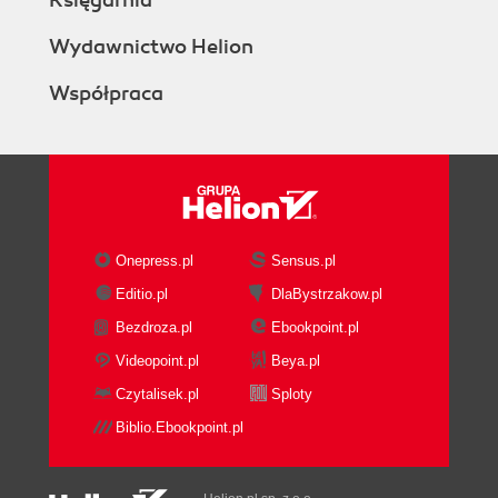
Wydawnictwo Helion
Współpraca
Onepress.pl
Sensus.pl
Editio.pl
DlaBystrzakow.pl
Bezdroza.pl
Ebookpoint.pl
Videopoint.pl
Beya.pl
Czytalisek.pl
Sploty
Biblio.Ebookpoint.pl