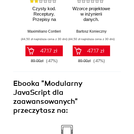
Czysty kod.
Wzorce projektowe
Lan
Receptury.
w inżynierii
Lan
Przepisy na
danych.
Proj
poprawienie
Sprawdzone
aplika
struktury i jakości
rozwiązania i dobre
na
Maximiliano Contieri
Bartosz Konieczny
Mayo Os
Twojego kodu
praktyki
mo
(44,50 zł najniższa cena z 30 dni)
(44,50 zł najniższa cena z 30 dni)
(39,50 zł naj
języ
p
47.17 zł
47.17 zł
89.00zł
(-47%)
89.00zł
(-47%)
79.0
Ebooka
"Modularny
JavaScript dla
zaawansowanych"
przeczytasz na: