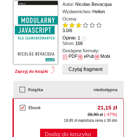
Autor:
Nicolas Bevacqua
Wydawnictwo:
Helion
Ocena:
3.0
/
6
Opinie:
1
Stron:
168
Dostępne formaty:
PDF
ePub
Mobi
Czytaj fragment
Zajrzyj do książki
Książka
niedostępna
21,15 zł
Ebook
39,90 zł
(-47%)
19,95 zł najniższa cena z 30 dni
Dodaj do koszyka