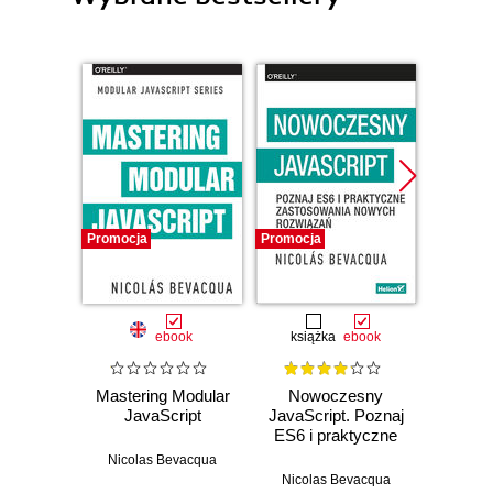
Promocja
Promocja
Promocj
ebook
książka
ebook
Mastering Modular
Nowoczesny
Pract
JavaScript
JavaScript. Poznaj
JavaS
ES6 i praktyczne
into 
zastosowania
Fu
Nicolas Bevacqua
nowych rozwiązań
Ja
Nicolas Bevacqua
Nicol