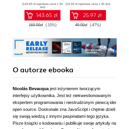
(143,65 zł najniższa cena z 30
(24,50 zł najniższa cena z 30 dni)
(143,65 zł 
dni)
143.65 zł
25.97 zł
169.00zł
(-15%)
49.00zł
(-47%)
169.0
O autorze
ebooka
Nicolás Bevacqua
jest inżynierem tworzącym
interfejsy użytkownika. Jest też niekwestionowanym
ekspertem programowania i niestrudzonym piewcą idei
open source. Doskonale zna JavaScript i chętnie dzieli
się swoją wiedzą z innymi pasjonatami tego języka.
Pisze książki o kodowaniu i publikuje swoje artykuły na