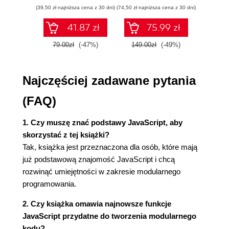
6. Metodyka i filozofia programowania 141
ćwiczenia
(39,50 zł najniższa cena z 30 dni)
(74,50 zł najniższa cena z 30 dni)
(29,95 zł naj
6.1. Bezpieczne zarządzanie konfiguracją 141
41.87 zł
75.99 zł
6.2. Jawne zarządzanie zależnościami 147
6.3. Interfejsy jako czarne skrzynki 149
79.00zł
(-47%)
149.00zł
(-49%)
59.9
6.4. Buduj, wypuszczaj, uciekaj uruchamiaj 150
6.5. Bezstanowość 153
6.6. Zgodność środowiska programistycznego i
Najczęściej zadawane pytania
środowiska produkcyjnego 156
(FAQ)
6.7. Liczą się abstrakcje 158
Skorowidz 161
1. Czy muszę znać podstawy JavaScript, aby
skorzystać z tej książki?
Tak, książka jest przeznaczona dla osób, które mają
już podstawową znajomość JavaScript i chcą
rozwinąć umiejętności w zakresie modularnego
programowania.
2. Czy książka omawia najnowsze funkcje
JavaScript przydatne do tworzenia modularnego
kodu?