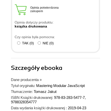
konkretnego przykładu. Osobiście liczyłem na
pełny sposób konstrukcji biblioteki JS biorąc pod
Opinia potwierdzona
zakupem
uwagę modularność JS. Choć ostatecznie można
odnaleźć te informacje, jednak są one
Opinia dotyczy produktu:
przedstawione w sposób trochę mało czytelny.
ksiązka drukowana
Czy opinia była pomocna:
TAK
(
0
)
NIE
(
0
)
Szczegóły
ebooka
Dane producenta
»
Tytuł oryginału:
Mastering Modular JavaScript
Tłumaczenie:
Tomasz Jakut
ISBN Książki drukowanej:
978-83-283-5477-7,
9788328354777
Data wydania książki drukowanej :
2019-04-23