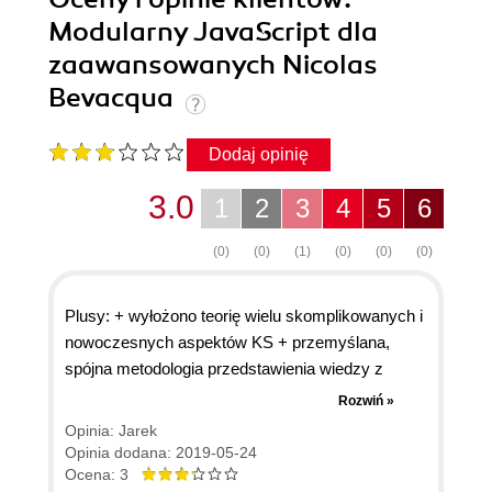
Modularny JavaScript dla
zaawansowanych Nicolas
Bevacqua
Dodaj opinię
3.0
1
2
3
4
5
6
(0)
(0)
(1)
(0)
(0)
(0)
Plusy: + wyłożono teorię wielu skomplikowanych i
nowoczesnych aspektów KS + przemyślana,
spójna metodologia przedstawienia wiedzy z
zakresu modularności Minusy: - mało przykładów
Rozwiń »
praktycznych, a te które są przedstawione są w
Opinia: Jarek
sposób mało czytelny - tematy rozpoczęte w
Opinia dodana: 2019-05-24
tłumaczeniu, ale brak tego zakończenia,
Ocena: 3