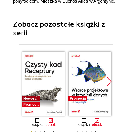
ponyfoo.com. Mieszka w Buenos Aires w Argentynie.
Zobacz pozostałe książki z
serii
Nowość
Promocja
Bestselle
Promocja
Promocj
książka
ebook
książka
ebook
ksią