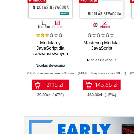
Promocja
Promocja
P
książka
ebook
ebook
Modularny
Mastering Modular
JavaScript dla
JavaScript
zaawansowanych
Nicolas Bevacqua
Nicolas Bevacqua
(19,95 zł najniższa cena z 30 dni)
(143,65 zł najniższa cena z 30 dni)
(2
21.15 zł
143.65 zł
39.90zł
(-47%)
169.00zł
(-15%)