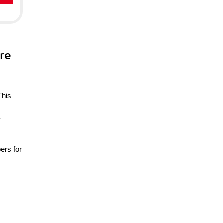
re
This
r
ers for