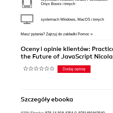
Onyx Booxs i innych
systemach Windows, MacOS i innych
Masz pytania? Zajrzyj do zakładki
Pomoc
»
Oceny i opinie klientów: Practi
the Future of JavaScript Nico
Dodaj opinię
Szczegóły
ebooka
ISBN Ebooka:
978-14-919-4354-0, 9781491943540