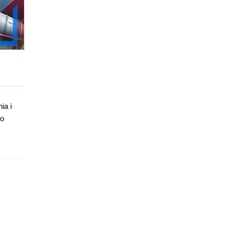
ia i
go