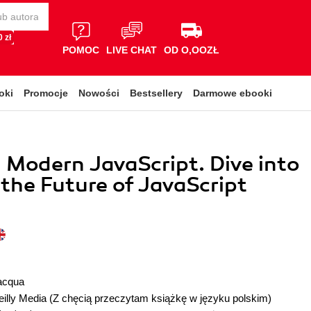
 zł
POMOC
LIVE CHAT
OD O,OOZŁ
oki
Promocje
Nowości
Bestsellery
Darmowe ebooki
l Modern JavaScript. Dive into
the Future of JavaScript
acqua
illy Media
(Z chęcią przeczytam książkę w języku polskim)