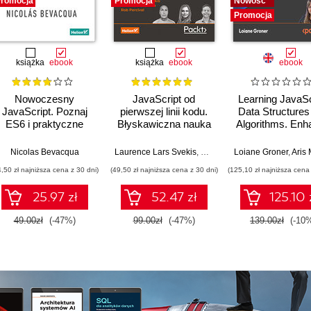
romocja
Promocja
Nowość
Promocja
książka
ebook
książka
ebook
ebook
Nowoczesny
JavaScript od
Learning JavaSc
JavaScript. Poznaj
pierwszej linii kodu.
Data Structures
ES6 i praktyczne
Błyskawiczna nauka
Algorithms. Enh
zastosowania
pisania gier, stron
your problem-so
nowych rozwiązań
WWW i aplikacji
skills in JavaSc
Nicolas Bevacqua
Laurence Lars Svekis
,
Maaike van Putten
Loiane Groner
,
Rob Perc
,
Aris Markog
internetowych
and TypeScrip
4,50 zł najniższa cena z 30 dni)
(49,50 zł najniższa cena z 30 dni)
(125,10 zł najniższa cena 
Fourth Editio
25.97 zł
52.47 zł
125.10 
49.00zł
(-47%)
99.00zł
(-47%)
139.00zł
(-10