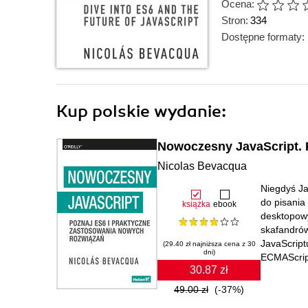
Ocena:
Stron:
334
Dostępne formaty:
Kup polskie wydanie:
Nowoczesny JavaScript. 
Nicolas Bevacqua
Niegdyś Ja
do pisania 
książka
ebook
desktopow
skafandró
JavaScrip
(29.40 zł najniższa cena z 30
dni)
ECMAScript
30.87 zł
49.00 zł
(-37%)