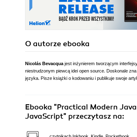
O autorze
ebooka
Nicolás Bevacqua
jest inżynierem tworzącym interfej
niestrudzonym piewcą idei open source. Doskonale zna J
języka. Pisze książki o kodowaniu i publikuje swoje ar
Ebooka
"Practical Modern JavaS
JavaScript"
przeczytasz na:
czytnikach Inkbook, Kindle, Pocketbook,