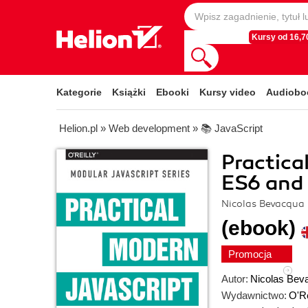
Kursy od 16,70
Kategorie
Książki
Ebooki
Kursy video
Audiobo
Helion.pl
»
Web development
»
📚 JavaScript
Practica
ES6 and 
Nicolas Bevacqua
(ebook)
Promocja
Autor:
Nicolas Bev
Wydawnictwo:
O'Re