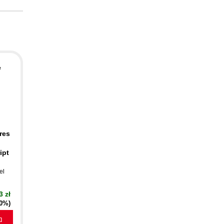
e
res
ipt
el
3 zł
20%)
a