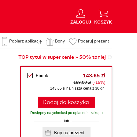
ZALOGUJ
KOSZYK
Pobierz aplikację
Bony
Podaruj prezent
TOP tytuł w super cenie » 50% taniej
143,65 zł
Ebook
169,00 zł
(-15%)
143,65 zł najniższa cena z 30 dni
Dodaj do koszyka
Dostępny natychmiast po opłaceniu zakupu
lub
Kup na prezent